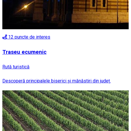
12
puncte de interes
Traseu ecumenic
Rută turistică
Descoperă principalele biserici și mănăstiri din județ.