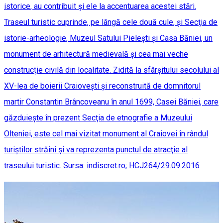
istorice, au contribuit şi ele la accentuarea acestei stări.
Traseul turistic cuprinde, pe lângă cele două cule, şi Secţia de
istorie-arheologie, Muzeul Satului Pieleşti şi Casa Băniei, un
monument de arhitectură medievală şi cea mai veche
construcţie civilă din localitate. Zidită la sfârşitului secolului al
XV-lea de boierii Craioveşti şi reconstruită de domnitorul
martir Constantin Brâncoveanu în anul 1699, Casei Băniei, care
găzduieşte în prezent Secţia de etnografie a Muzeului
Olteniei, este cel mai vizitat monument al Craiovei în rândul
turiştilor străini şi va reprezenta punctul de atracţie al
traseului turistic. Sursa: indiscret.ro; HCJ264/29.09.2016