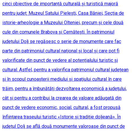
cinci obiective de importanţă culturală şi turistică majoră
pentru judeţ: Muzeul Satului Pieleşti, Casa Băniei, Secţia de
istorie-arheologie a Muzeului Olteniei, precum şi cele două
cule din comunele Brabova şi Cernăteşti. În patrimoniul
judeţului Dolj se regăsesc o serie de monumente care fac
parte din patrimoniul cultural naţional şi local şi care pot fi
valorificate din punct de vedere al potenţialului turistic şi
cultural. Astfel, pentru a valorifica patrimoniul cultural judeţean
şi în scopul cunoaşterii mediului şi spaţiului cultural în care
trăim, pentru a îmbunătăţi dezvoltarea economică a judeţului,
cât şi pentru a contribui la crearea de valoare adăugată din
punct de vedere economic, social, cultural, a fost propusă
înfiinţarea traseului turistic «Istorie şi tradiţie doljeană». În
judeţul Dolj se află două monumente valoroase din punct de