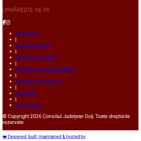
URMĂREȘTE-NE PE
Despre noi
|
Contactează-ne
|
Termeni și condiții
|
Politica de confidențialitate
|
Politica de cookie-uri
|
Copyright
|
Kit de presă
© Copyright 2026 Consiliul Județean Dolj. Toate drepturile
rezervate
❤️ Designed, built, maintained & hosted by