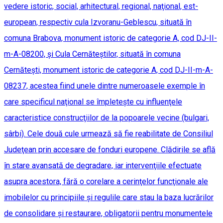
vedere istoric, social, arhitectural, regional, naţional, est-
european, respectiv cula Izvoranu-Geblescu, situată în
comuna Brabova, monument istoric de categorie A, cod DJ-II-
m-A-08200, şi Cula Cernăteştilor, situată în comuna
Cernăteşti, monument istoric de categorie A, cod DJ-II-m-A-
08237, acestea fiind unele dintre numeroasele exemple în
care specificul naţional se împleteşte cu influenţele
caracteristice construcţiilor de la popoarele vecine (bulgari,
sârbi). Cele două cule urmează să fie reabilitate de Consiliul
Judeţean prin accesare de fonduri europene. Clădirile se află
în stare avansată de degradare, iar intervenţiile efectuate
asupra acestora, fără o corelare a cerinţelor funcţionale ale
imobilelor cu principiile şi regulile care stau la baza lucrărilor
de consolidare şi restaurare, obligatorii pentru monumentele