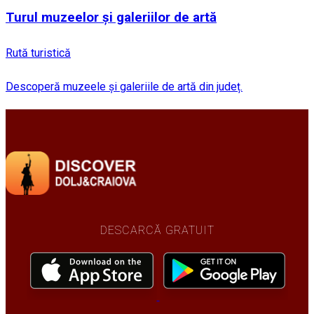
Turul muzeelor și galeriilor de artă
Rută turistică
Descoperă muzeele și galeriile de artă din județ.
DESCARCĂ GRATUIT