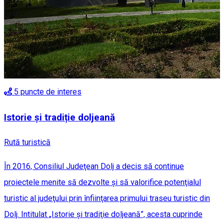
5
puncte de interes
Istorie și tradiție doljeană
Rută turistică
În 2016, Consiliul Judeţean Dolj a decis să continue
proiectele menite să dezvolte şi să valorifice potenţialul
turistic al judeţului prin înfiinţarea primului traseu turistic din
Dolj. Intitulat „Istorie şi tradiţie doljeană”, acesta cuprinde