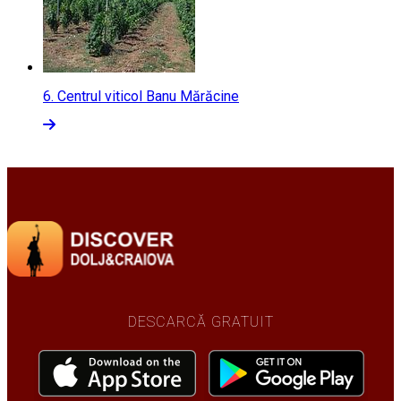
6.
Centrul viticol Banu Mărăcine
DESCARCĂ GRATUIT