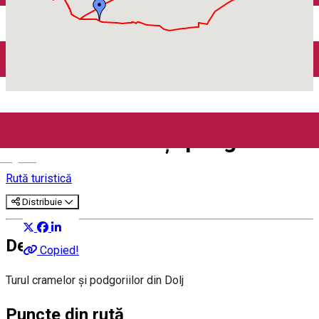
Închirieri auto
Închirieri biciclete
Taxi
Încărcare vehicule electrice
Acasă
Rută turistică
Turul cramelor și podgoriilor
Turul cramelor și podgoriilor
English
Rută turistică
Distribuie
Despre
Copied!
Turul cramelor și podgoriilor din Dolj
Puncte din rută