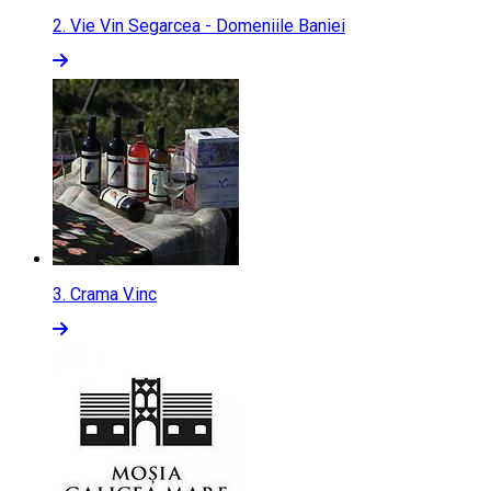
2.
Vie Vin Segarcea - Domeniile Baniei
3.
Crama V.inc