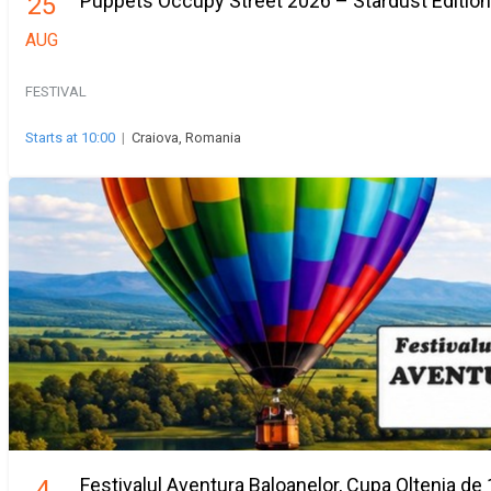
Puppets Occupy Street 2026 – Stardust Edition
25
AUG
FESTIVAL
Starts at 10:00
|
Craiova, Romania
Festivalul Aventura Baloanelor, Cupa Oltenia de 
4