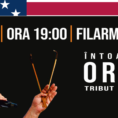
ria Tănase - Marius Mihalache - invitată: Nico