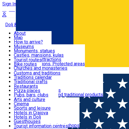
Sign In
Sign Up Free
Dolj & Craiova
About
Map
Attractions
How to arrive?
Recommendations
Museums
Tourist attractions
Monuments, statues
Routes
News
Castles, mansions, kulas
Architectural attractions
Tourist routes
Natural attractions, Protected areas
Bike routes
Customs, Traditions
Churches and monasteries
Română
Archaeological sites
Customs and traditions
Parks and gardens
Traditions calendar
Food & Drinks
Traditional crafts
Traditional cuisine
Restaurants
Wineries and vineyards
Pizza places
Leisure & Fun
Local manufacturers and traditional products
Pubs, bars, clubs
Cafes and teahouses
Arts and culture
Sweets and ice cream
Cinema
Accommodation
Fast-food
Sports and leisure
Horse riding
Hotels in Craiova
Swimming pools
Hotels in Dolj
Useful
Zoo
Guesthouses
Shopping, souvenirs, bookshops
Villas
Tourist information centres