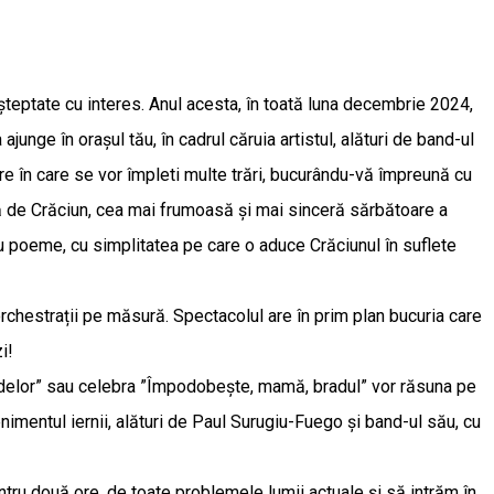
 așteptate cu interes. Anul acesta, în toată luna decembrie 2024,
e în orașul tău, în cadrul căruia artistul, alături de band-ul
 ore în care se vor împleti multe trări, bucurându-vă împreună cu
ă de Crăciun, cea mai frumoasă și mai sinceră sărbătoare a
cu poeme, cu simplitatea pe care o aduce Crăciunul în suflete
orchestrații pe măsură. Spectacolul are în prim plan bucuria care
i!
lindelor” sau celebra ”Împodobește, mamă, bradul” vor răsuna pe
venimentul iernii, alături de Paul Surugiu-Fuego și band-ul său, cu
tru două ore, de toate problemele lumii actuale și să intrăm în