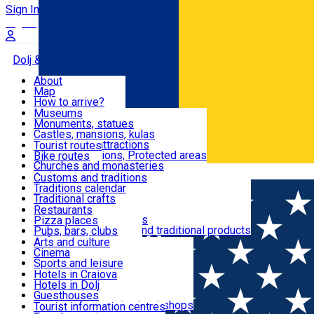
Sign In
Sign Up Free
Dolj & Craiova
About
Map
Attractions
How to arrive?
Recommendations
Museums
Tourist attractions
Monuments, statues
Routes
News
Castles, mansions, kulas
Architectural attractions
Tourist routes
Natural attractions, Protected areas
Bike routes
Customs, Traditions
Churches and monasteries
Română
Archaeological sites
Customs and traditions
Parks and gardens
Traditions calendar
Food & Drinks
Traditional crafts
Traditional cuisine
Restaurants
Wineries and vineyards
Pizza places
Leisure & Fun
Local manufacturers and traditional products
Pubs, bars, clubs
Cafes and teahouses
Arts and culture
Sweets and ice cream
Cinema
Accommodation
Fast-food
Sports and leisure
Horse riding
Hotels in Craiova
Swimming pools
Hotels in Dolj
Useful
Zoo
Guesthouses
Shopping, souvenirs, bookshops
Villas
Tourist information centres