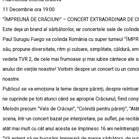
11 Decembrie ora 19:00
”ÎMPREUNĂ DE CRĂCIUN!” – CONCERT EXTRAORDINAR DE C
Este deja un brand al sărbătorilor, iar concertele sale de colind
Paul Surugiu Fuego va colinda România cu super turneul ”ÎMPREUN
său, propune diversitate, ritm și culoare, simplitate, căldură, e
vedeta TVR 2, de cele mai frumoase și mai iubire cântece ale s
anului din viețile noastre! Vorbim despre un concert cu un conc
noastre.
Publicul se va emoționa la teme despre părinți, despre reîntoarce
ne cuprinde pe toti atunci când se aproprie Crăciunul, fiind conșt
Melodii precum ”Vals de Crăciun”, ”Colindă pentru părinți”, ”Atâ
scena, într-un concert bazat pe interpretare, pe suflet, pe recităr
atât mai mult cu cât anul acesta se împlinesc 16 ani neîntrerup
”Vă aștept să ne bucurăm împreună de magia sărbătorii, de numero