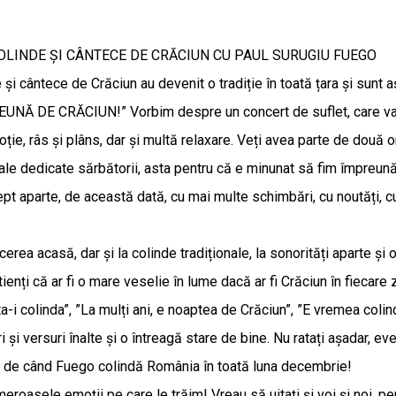
OLINDE ȘI CÂNTECE DE CRĂCIUN CU PAUL SURUGIU FUEGO
e și cântece de Crăciun au devenit o tradiție în toată țara și sunt
Ă DE CRĂCIUN!” Vorbim despre un concert de suflet, care va ajung
moție, râs și plâns, dar și multă relaxare. Veți avea parte de două
ale dedicate sărbătorii, asta pentru că e minunat să fim împreun
ept aparte, de această dată, cu mai multe schimbări, cu noutăți, 
rea acasă, dar și la colinde tradiționale, la sonorități aparte și 
ienți că ar fi o mare veselie în lume dacă ar fi Crăciun în fiecare z
ta-i colinda”, ”La mulți ani, e noaptea de Crăciun”, ”E vremea co
i și versuri înalte și o întreagă stare de bine. Nu ratați așadar, e
ți de când Fuego colindă România în toată luna decembrie!
asele emoții pe care le trăim! Vreau să uitați și voi și noi, pen