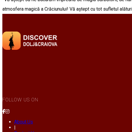
atmosfera magică a Crăciunului! Vă aștept cu tot sufletul alături
FOLLOW US ON
About Us
|