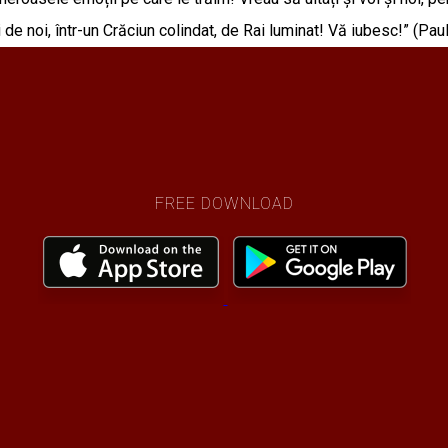
 de noi, într-un Crăciun colindat, de Rai luminat! Vă iubesc!” (Pa
FREE DOWNLOAD