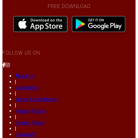
FREE DOWNLOAD
FOLLOW US ON
About Us
|
Contact Us
|
Terms & Conditions
|
Privacy Policy
|
Cookie Policy
|
Copyright