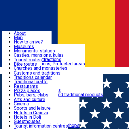
Sign In
Sign Up Free
Dolj & Craiova
About
Map
Attractions
How to arrive?
Recommendations
Museums
Tourist attractions
Monuments, statues
Routes
News
Castles, mansions, kulas
Architectural attractions
Tourist routes
Natural attractions, Protected areas
Bike routes
Customs, Traditions
Churches and monasteries
Română
Archaeological sites
Customs and traditions
Parks and gardens
Traditions calendar
Food & Drinks
Traditional crafts
Traditional cuisine
Restaurants
Wineries and vineyards
Pizza places
Leisure & Fun
Local manufacturers and traditional products
Pubs, bars, clubs
Cafes and teahouses
Arts and culture
Sweets and ice cream
Cinema
Accommodation
Fast-food
Sports and leisure
Horse riding
Hotels in Craiova
Swimming pools
Hotels in Dolj
Useful
Zoo
Guesthouses
Shopping, souvenirs, bookshops
Villas
Tourist information centres