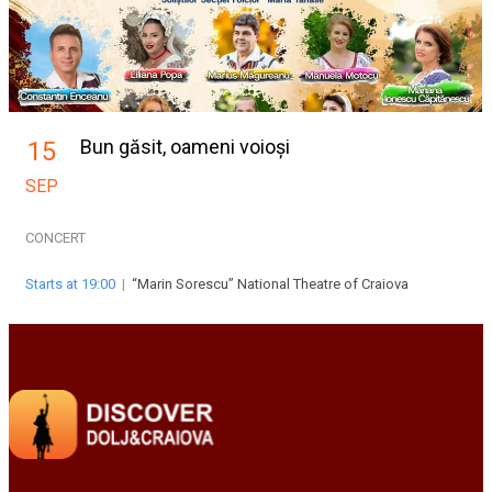
Bun găsit, oameni voioși
15
SEP
CONCERT
Starts at 19:00
|
“Marin Sorescu” National Theatre of Craiova