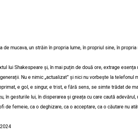
a de mucava, un străin în propria lume, în propriul sine, în propri
xtul lui Shakespeare și, în mai puțin de două ore, extrage esența u
nerații. Nu e nimic „actualizat” și nici nu vorbește la telefonul 
deprimat, e gol, e singur, e trist, e fără sens, se simte trădat de ma
u, în gesturile lui, în disperarea și greața cu care caută adevăru
fi de femeie, ca o deghizare, ca o acceptare, ca o căutare nu atât 
, 2024