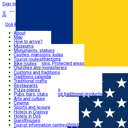
Sign In
Sign Up Free
Dolj & Craiova
About
Map
Attractions
How to arrive?
Recommendations
Museums
Tourist attractions
Monuments, statues
Routes
News
Castles, mansions, kulas
Architectural attractions
Tourist routes
Natural attractions, Protected areas
Bike routes
Customs, Traditions
Churches and monasteries
Română
Archaeological sites
Customs and traditions
Parks and gardens
Traditions calendar
Food & Drinks
Traditional crafts
Traditional cuisine
Restaurants
Wineries and vineyards
Pizza places
Leisure & Fun
Local manufacturers and traditional products
Pubs, bars, clubs
Cafes and teahouses
Arts and culture
Sweets and ice cream
Cinema
Accommodation
Fast-food
Sports and leisure
Horse riding
Hotels in Craiova
Swimming pools
Hotels in Dolj
Useful
Zoo
Guesthouses
Shopping, souvenirs, bookshops
Villas
Tourist information centres