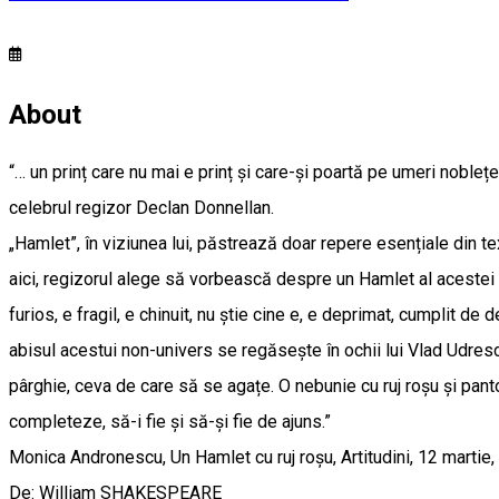
About
“… un prinț care nu mai e prinț și care-și poartă pe umeri noblețe
celebrul regizor Declan Donnellan.
„Hamlet”, în viziunea lui, păstrează doar repere esențiale din te
aici, regizorul alege să vorbească despre un Hamlet al acestei ge
furios, e fragil, e chinuit, nu știe cine e, e deprimat, cumplit de 
abisul acestui non-univers se regăsește în ochii lui Vlad Udresc
pârghie, ceva de care să se agațe. O nebunie cu ruj roșu și panto
completeze, să-i fie și să-și fie de ajuns.”
Monica Andronescu, Un Hamlet cu ruj roșu, Artitudini, 12 martie
De: William SHAKESPEARE