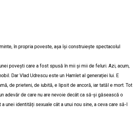
a minte, în propria poveste, așa își construiește spectacolul
nei povești care a fost spusă în mii și mii de feluri. Azi, acum,
mobil. Dar Vlad Udrescu este un Hamlet al generației lui. E
mă, de prieteni, de iubită, e lipsit de ancoră, iar tatăl e mort. Tot
l, un adevăr de care nu are nevoie decât ca să-și găsească o
a unei identități sexuale cât a unui nou sine, a ceva care să-l