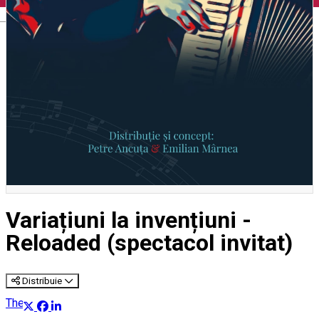
English
Variațiuni la invențiuni -
Reloaded (spectacol invitat)
Distribuie
Theatre