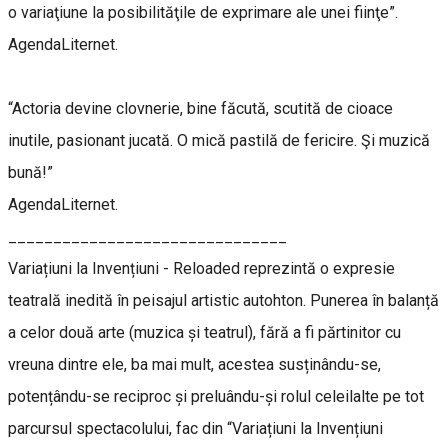
o variaţiune la posibilităţile de exprimare ale unei fiinţe”.
AgendaLiternet.
“Actoria devine clovnerie, bine făcută, scutită de cioace
inutile, pasionant jucată. O mică pastilă de fericire. Şi muzică
bună!”
AgendaLiternet.
_______________________________
Variațiuni la Invențiuni - Reloaded reprezintă o expresie
teatrală inedită în peisajul artistic autohton. Punerea în balanță
a celor două arte (muzica și teatrul), fără a fi părtinitor cu
vreuna dintre ele, ba mai mult, acestea susținându-se,
potențându-se reciproc și preluându-și rolul celeilalte pe tot
parcursul spectacolului, fac din “Variațiuni la Invențiuni