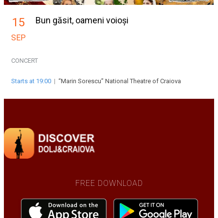
Bun găsit, oameni voioși
15
SEP
CONCERT
Starts at 19:00
|
“Marin Sorescu” National Theatre of Craiova
FREE DOWNLOAD