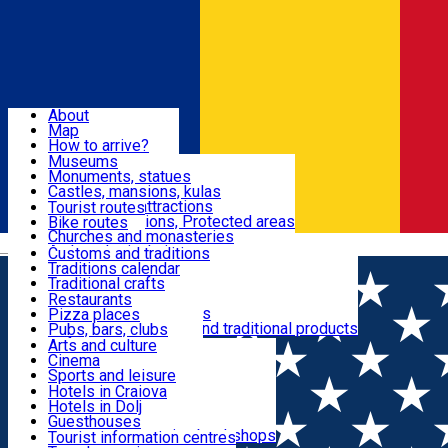
Sign In
Sign Up Free
Dolj & Craiova
About
Map
Attractions
How to arrive?
Recommendations
Museums
Tourist attractions
Monuments, statues
Routes
News
Castles, mansions, kulas
Architectural attractions
Tourist routes
Natural attractions, Protected areas
Bike routes
Customs, Traditions
Churches and monasteries
Română
Archaeological sites
Customs and traditions
Parks and gardens
Traditions calendar
Food & Drinks
Traditional crafts
Traditional cuisine
Restaurants
Wineries and vineyards
Pizza places
Leisure & Fun
Local manufacturers and traditional products
Pubs, bars, clubs
Cafes and teahouses
Arts and culture
Sweets and ice cream
Cinema
Accommodation
Fast-food
Sports and leisure
Horse riding
Hotels in Craiova
Swimming pools
Hotels in Dolj
Useful
Zoo
Guesthouses
Shopping, souvenirs, bookshops
Villas
Tourist information centres