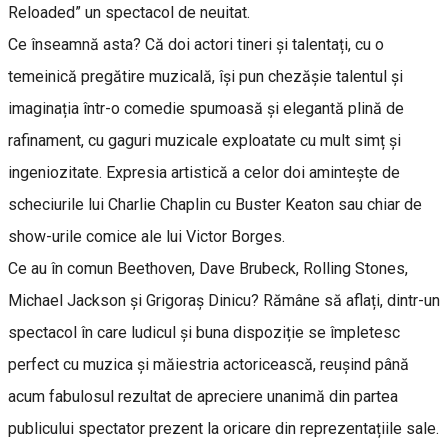
Reloaded” un spectacol de neuitat.
Ce înseamnă asta? Că doi actori tineri și talentați, cu o
temeinică pregătire muzicală, își pun chezășie talentul și
imaginația într-o comedie spumoasă și elegantă plină de
rafinament, cu gaguri muzicale exploatate cu mult simț și
ingeniozitate. Expresia artistică a celor doi amintește de
scheciurile lui Charlie Chaplin cu Buster Keaton sau chiar de
show-urile comice ale lui Victor Borges.
Ce au în comun Beethoven, Dave Brubeck, Rolling Stones,
Michael Jackson și Grigoraș Dinicu? Rămâne să aflați, dintr-un
spectacol în care ludicul și buna dispoziție se împletesc
perfect cu muzica și măiestria actoricească, reușind până
acum fabulosul rezultat de apreciere unanimă din partea
publicului spectator prezent la oricare din reprezentațiile sale.