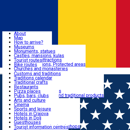
Sign In
Sign Up Free
Dolj & Craiova
About
Map
Attractions
How to arrive?
Recommendations
Museums
Tourist attractions
Monuments, statues
Routes
News
Castles, mansions, kulas
Architectural attractions
Tourist routes
Natural attractions, Protected areas
Bike routes
Customs, Traditions
Churches and monasteries
Română
Archaeological sites
Customs and traditions
Parks and gardens
Traditions calendar
Food & Drinks
Traditional crafts
Traditional cuisine
Restaurants
Wineries and vineyards
Pizza places
Leisure & Fun
Local manufacturers and traditional products
Pubs, bars, clubs
Cafes and teahouses
Arts and culture
Sweets and ice cream
Cinema
Accommodation
Fast-food
Sports and leisure
Horse riding
Hotels in Craiova
Swimming pools
Hotels in Dolj
Useful
Zoo
Guesthouses
Shopping, souvenirs, bookshops
Villas
Tourist information centres