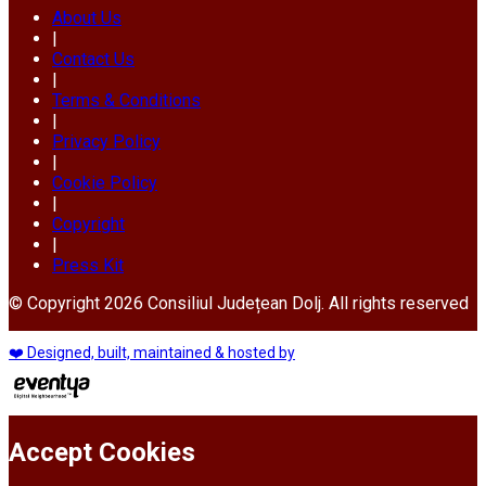
About Us
|
Contact Us
|
Terms & Conditions
|
Privacy Policy
|
Cookie Policy
|
Copyright
|
Press Kit
© Copyright 2026 Consiliul Județean Dolj. All rights reserved
❤️ Designed, built, maintained & hosted by
Accept Cookies