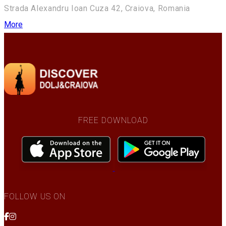
Strada Alexandru Ioan Cuza 42, Craiova, Romania
More
FREE DOWNLOAD
FOLLOW US ON