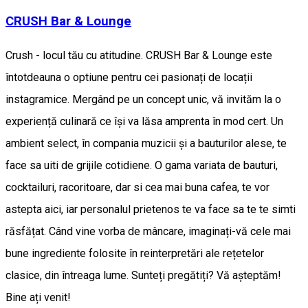
CRUSH Bar & Lounge
Crush - locul tău cu atitudine. CRUSH Bar & Lounge este
întotdeauna o optiune pentru cei pasionați de locații
instagramice. Mergând pe un concept unic, vă invităm la o
experiență culinară ce își va lăsa amprenta în mod cert. Un
ambient select, în compania muzicii și a bauturilor alese, te
face sa uiti de grijile cotidiene. O gama variata de bauturi,
cocktailuri, racoritoare, dar si cea mai buna cafea, te vor
astepta aici, iar personalul prietenos te va face sa te te simti
răsfățat. Când vine vorba de mâncare, imaginați-vă cele mai
bune ingrediente folosite în reinterpretări ale rețetelor
clasice, din întreaga lume. Sunteți pregătiți? Vă așteptăm!
Bine ați venit!