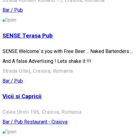
Strada Romain Rolland 11, Craiova, Romania
Bar / Pub
Open
SENSE Terasa Pub
SENSE Welcome`s you with Free Beer ... Naked Bartenders ...
And A false Advertising ! Lets shake it !!!
Strada Olteț, Craiova, Romania
Bar / Pub
Vicii si Capricii
Calea Unirii 196, Craiova, Romania
Bar / Pub
Restaurant - Craiova
Open