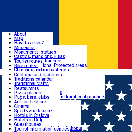
Sign In
Sign Up Free
Dolj & Craiova
About
Map
Attractions
How to arrive?
Recommendations
Museums
Tourist attractions
Monuments, statues
Routes
News
Castles, mansions, kulas
Architectural attractions
Tourist routes
Natural attractions, Protected areas
Bike routes
Customs, Traditions
Churches and monasteries
Română
Archaeological sites
Customs and traditions
Parks and gardens
Traditions calendar
Food & Drinks
Traditional crafts
Traditional cuisine
Restaurants
Wineries and vineyards
Pizza places
Leisure & Fun
Local manufacturers and traditional products
Pubs, bars, clubs
Cafes and teahouses
Arts and culture
Sweets and ice cream
Cinema
Accommodation
Fast-food
Sports and leisure
Horse riding
Hotels in Craiova
Swimming pools
Hotels in Dolj
Useful
Zoo
Guesthouses
Shopping, souvenirs, bookshops
Villas
Tourist information centres