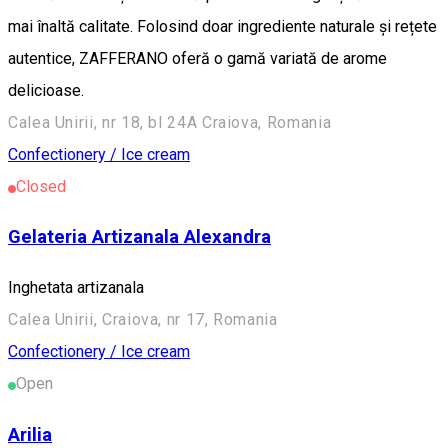
mai înaltă calitate. Folosind doar ingrediente naturale și rețete
autentice, ZAFFERANO oferă o gamă variată de arome
delicioase.
Calea Unirii, nr 18, bl 24A Craiova, Romania
Confectionery / Ice cream
Closed
Gelateria Artizanala Alexandra
Inghetata artizanala
Calea Unirii, Craiova, nr 17, Romania
Confectionery / Ice cream
Open
Arilia