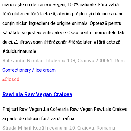
mândrește cu delicii raw vegan, 100% naturale. Fără zahăr,
fără gluten și fără lactoză, oferim prăjituri și dulciuri care nu
conțin niciun ingredient de origine animală. Optează pentru
sănătate și gust autentic, alege Osso pentru momentele tale
dulci. 🍰 #rawvegan #fărăzahăr #fărăgluten #fărălactoză
#dulciurinaturale
Bulevardul Nicolae Titulescu 108, Craiova 200051, România
Confectionery / Ice cream
Closed
RawLala Raw Vegan Craiova
Prajituri Raw Vegan ,La Cofetaria Raw Vegan RawLala Craiova
ai parte de dulciuri fără zahăr rafinat.
Strada Mihail Kogălniceanu nr 20, Craiova, Romania