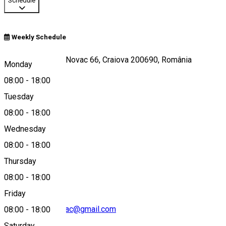
Schedule
Weekly Schedule
Strada Brazda lui Novac 66, Craiova 200690, România
Monday
08:00
-
18:00
Tuesday
Map
08:00
-
18:00
Wednesday
08:00
-
18:00
+40 075102992
Thursday
08:00
-
18:00
Friday
cofetariababanovac@gmail.com
08:00
-
18:00
Saturday