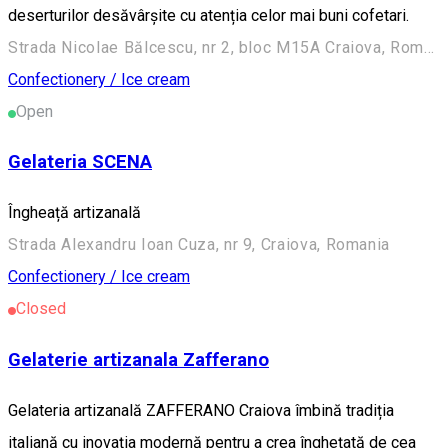
deserturilor desăvârșite cu atenția celor mai buni cofetari.
Strada Nicolae Bălcescu, nr 2, bloc M15A Craiova, Romania
Confectionery / Ice cream
Open
Gelateria SCENA
Îngheață artizanală
Strada Alexandru Ioan Cuza, nr 9, Craiova, Romania
Confectionery / Ice cream
Closed
Gelaterie artizanala Zafferano
Gelateria artizanală ZAFFERANO Craiova îmbină tradiția
italiană cu inovația modernă pentru a crea înghețată de cea