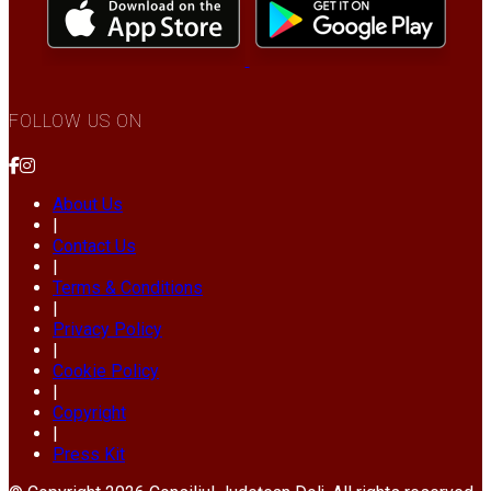
FOLLOW US ON
About Us
|
Contact Us
|
Terms & Conditions
|
Privacy Policy
|
Cookie Policy
|
Copyright
|
Press Kit