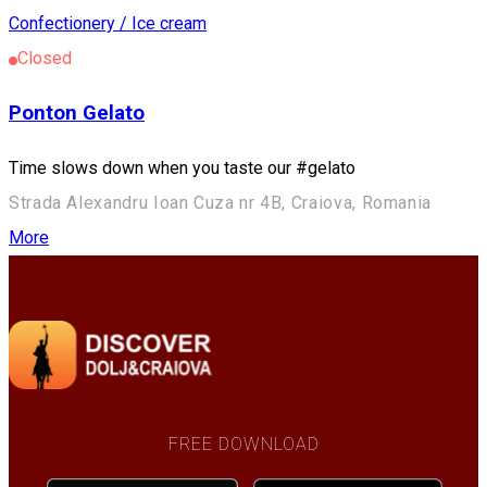
Confectionery / Ice cream
Closed
Ponton Gelato
Time slows down when you taste our #gelato
Strada Alexandru Ioan Cuza nr 4B, Craiova, Romania
More
FREE DOWNLOAD