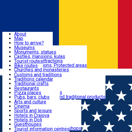
Sign In
Sign Up Free
Dolj & Craiova
About
Map
Attractions
How to arrive?
Recommendations
Museums
Tourist attractions
Monuments, statues
Routes
News
Castles, mansions, kulas
Architectural attractions
Tourist routes
Natural attractions, Protected areas
Bike routes
Customs, Traditions
Churches and monasteries
Română
Archaeological sites
Customs and traditions
Parks and gardens
Traditions calendar
Food & Drinks
Traditional crafts
Traditional cuisine
Restaurants
Wineries and vineyards
Pizza places
Leisure & Fun
Local manufacturers and traditional products
Pubs, bars, clubs
Cafes and teahouses
Arts and culture
Sweets and ice cream
Cinema
Accommodation
Fast-food
Sports and leisure
Horse riding
Hotels in Craiova
Swimming pools
Hotels in Dolj
Useful
Zoo
Guesthouses
Shopping, souvenirs, bookshops
Villas
Tourist information centres