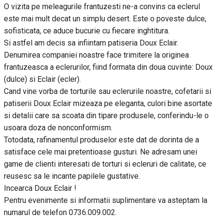
O vizita pe meleagurile frantuzesti ne-a convins ca eclerul
este mai mult decat un simplu desert. Este o poveste dulce,
sofisticata, ce aduce bucurie cu fiecare inghtitura.
Si astfel am decis sa infiintam patiseria Doux Eclair.
Denumirea companiei noastre face trimitere la originea
frantuzeasca a eclerurilor, fiind formata din doua cuvinte: Doux
(dulce) si Eclair (ecler).
Cand vine vorba de torturile sau eclerurile noastre, cofetarii si
patiserii Doux Eclair mizeaza pe eleganta, culori bine asortate
si detalii care sa scoata din tipare produsele, conferindu-le o
usoara doza de nonconformism.
Totodata, rafinamentul produselor este dat de dorinta de a
satisface cele mai pretentioase gusturi. Ne adresam unei
game de clienti interesati de torturi si ecleruri de calitate, ce
reusesc sa le incante papilele gustative.
Incearca Doux Eclair !
Pentru evenimente si informatii suplimentare va asteptam la
numarul de telefon 0736.009.002.