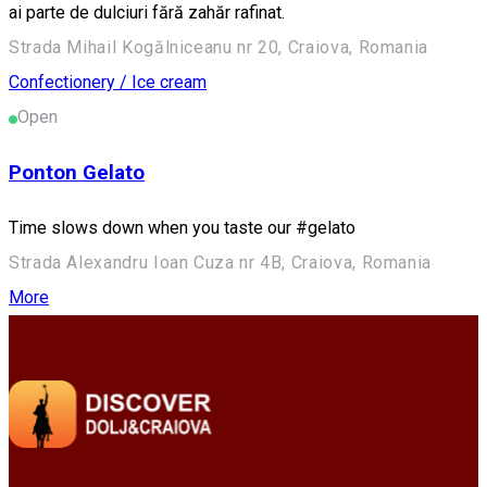
ai parte de dulciuri fără zahăr rafinat.
Strada Mihail Kogălniceanu nr 20, Craiova, Romania
Confectionery / Ice cream
Open
Ponton Gelato
Time slows down when you taste our #gelato
Strada Alexandru Ioan Cuza nr 4B, Craiova, Romania
More