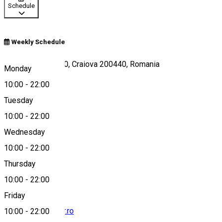
Schedule
Weekly Schedule
Calea București 80, Craiova 200440, Romania
Monday
10:00
-
22:00
Tuesday
Map
10:00
-
22:00
Wednesday
10:00
-
22:00
0736 009 002
Thursday
10:00
-
22:00
Friday
office@douxeclair.ro
10:00
-
22:00