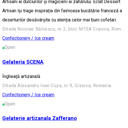
Artisani ai dulciurilor și magicieni ai zahărului. Éclat Dessert
Artisan își trage inspirația din faimoasa bucătărie franceză a
deserturilor desăvârșite cu atenția celor mai buni cofetari.
Strada Nicolae Bălcescu, nr 2, bloc M15A Craiova, Romania
Confectionery / Ice cream
Open
Gelateria SCENA
Îngheață artizanală
Strada Alexandru Ioan Cuza, nr 9, Craiova, Romania
Confectionery / Ice cream
Open
Gelaterie artizanala Zafferano