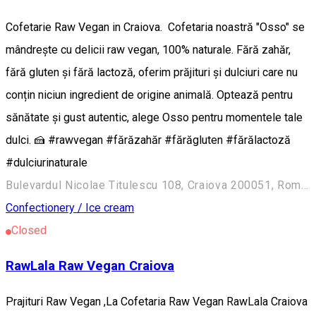
Cofetarie Raw Vegan in Craiova. Cofetaria noastră "Osso" se
mândrește cu delicii raw vegan, 100% naturale. Fără zahăr,
fără gluten și fără lactoză, oferim prăjituri și dulciuri care nu
conțin niciun ingredient de origine animală. Optează pentru
sănătate și gust autentic, alege Osso pentru momentele tale
dulci. 🍰 #rawvegan #fărăzahăr #fărăgluten #fărălactoză
#dulciurinaturale
Bulevardul Nicolae Titulescu 108, Craiova 200051, România
Confectionery / Ice cream
Closed
RawLala Raw Vegan Craiova
Prajituri Raw Vegan ,La Cofetaria Raw Vegan RawLala Craiova