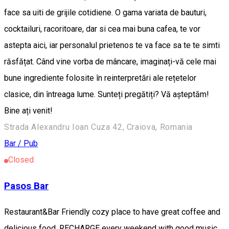
face sa uiti de grijile cotidiene. O gama variata de bauturi,
cocktailuri, racoritoare, dar si cea mai buna cafea, te vor
astepta aici, iar personalul prietenos te va face sa te te simti
răsfățat. Când vine vorba de mâncare, imaginați-vă cele mai
bune ingrediente folosite în reinterpretări ale rețetelor
clasice, din întreaga lume. Sunteți pregătiți? Vă așteptăm!
Bine ați venit!
Strada Alexandru Ioan Cuza 42, Craiova, Romania
Bar / Pub
Closed
Pasos Bar
Restaurant&Bar Friendly cozy place to have great coffee and
delicious food. RECHARGE every weekend with good music