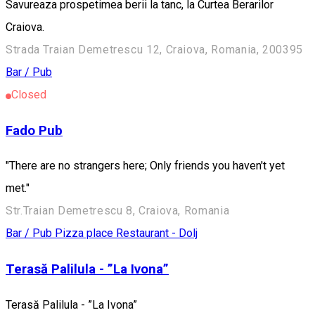
Savureaza prospetimea berii la tanc, la Curtea Berarilor
Craiova.
Strada Traian Demetrescu 12, Craiova, Romania, 200395
Bar / Pub
Closed
Fado Pub
"There are no strangers here; Only friends you haven't yet
met."
Str.Traian Demetrescu 8, Craiova, Romania
Bar / Pub
Pizza place
Restaurant - Dolj
Terasă Palilula - ”La Ivona”
Terasă Palilula - ”La Ivona”