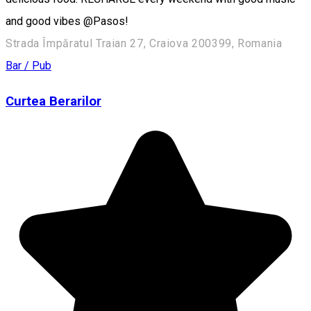
and good vibes @Pasos!
Strada Împăratul Traian 27, Craiova 200399, Romania
Bar / Pub
Curtea Berarilor