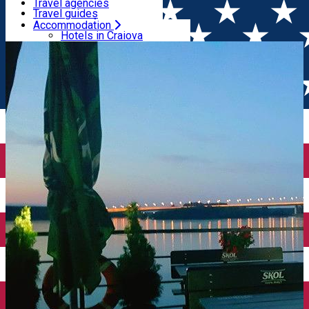
Motels
Travel agencies
Hostels
Travel guides
Rooms for rent
Airport transfer
Accommodation
Home
Bar / Pub
Eden Garden - Calafat
Chalet, Camping
Internal transport
Hotels in Craiova
Rent a car
Hotels in Dolj
Rent a bike
Guesthouses
Taxi
Villas
Electric car charging
Motels
Hostels
Rooms for rent
Chalet, Camping
Useful
Tourist information centres
Travel agencies
Travel guides
Airport transfer
Internal transport
Rent a car
Rent a bike
Taxi
Electric car charging