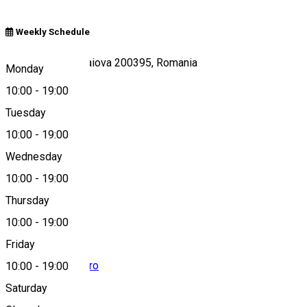
Weekly Schedule
Strada Olteț 9, Craiova 200395, Romania
Monday
10:00
-
19:00
Tuesday
Map
10:00
-
19:00
Wednesday
10:00
-
19:00
0726135767
Thursday
10:00
-
19:00
Friday
brioserie@yahoo.ro
10:00
-
19:00
Saturday