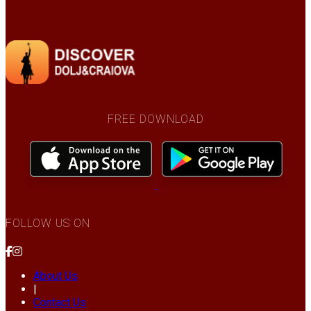
FREE DOWNLOAD
FOLLOW US ON
About Us
|
Contact Us