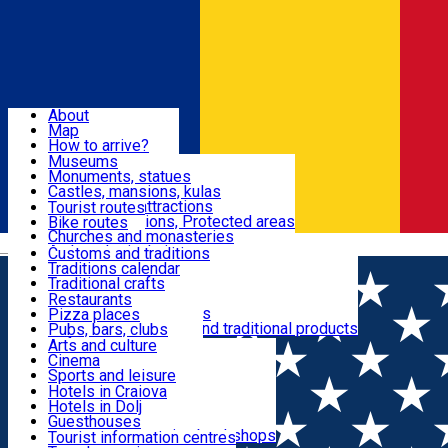
Sign In
Sign Up Free
Dolj & Craiova
About
Map
Attractions
How to arrive?
Recommendations
Museums
Tourist attractions
Monuments, statues
Routes
News
Castles, mansions, kulas
Architectural attractions
Tourist routes
Natural attractions, Protected areas
Bike routes
Customs, Traditions
Churches and monasteries
Română
Archaeological sites
Customs and traditions
Parks and gardens
Traditions calendar
Food & Drinks
Traditional crafts
Traditional cuisine
Restaurants
Wineries and vineyards
Pizza places
Leisure & Fun
Local manufacturers and traditional products
Pubs, bars, clubs
Cafes and teahouses
Arts and culture
Sweets and ice cream
Cinema
Accommodation
Fast-food
Sports and leisure
Horse riding
Hotels in Craiova
Swimming pools
Hotels in Dolj
Useful
Zoo
Guesthouses
Shopping, souvenirs, bookshops
Villas
Tourist information centres