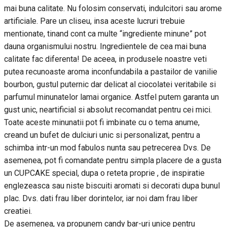
mai buna calitate. Nu folosim conservati, indulcitori sau arome
artificiale. Pare un cliseu, insa aceste lucruri trebuie
mentionate, tinand cont ca multe “ingrediente minune” pot
dauna organismului nostru. Ingredientele de cea mai buna
calitate fac diferenta! De aceea, in produsele noastre veti
putea recunoaste aroma inconfundabila a pastailor de vanilie
bourbon, gustul puternic dar delicat al ciocolatei veritabile si
parfumul minunatelor lamai organice. Astfel putem garanta un
gust unic, neartificial si absolut recomandat pentru cei mici.
Toate aceste minunatii pot fi imbinate cu o tema anume,
creand un bufet de dulciuri unic si personalizat, pentru a
schimba intr-un mod fabulos nunta sau petrecerea Dvs. De
asemenea, pot fi comandate pentru simpla placere de a gusta
un CUPCAKE special, dupa o reteta proprie , de inspiratie
englezeasca sau niste biscuiti aromati si decorati dupa bunul
plac. Dvs. dati frau liber dorintelor, iar noi dam frau liber
creatiei.
De asemenea, va propunem candy bar-uri unice pentru