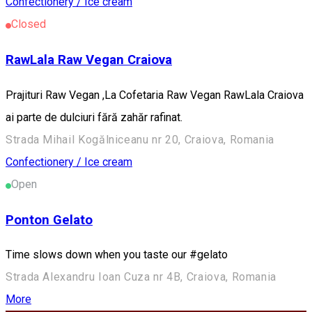
Confectionery / Ice cream
Closed
RawLala Raw Vegan Craiova
Prajituri Raw Vegan ,La Cofetaria Raw Vegan RawLala Craiova
ai parte de dulciuri fără zahăr rafinat.
Strada Mihail Kogălniceanu nr 20, Craiova, Romania
Confectionery / Ice cream
Open
Ponton Gelato
Time slows down when you taste our #gelato
Strada Alexandru Ioan Cuza nr 4B, Craiova, Romania
More