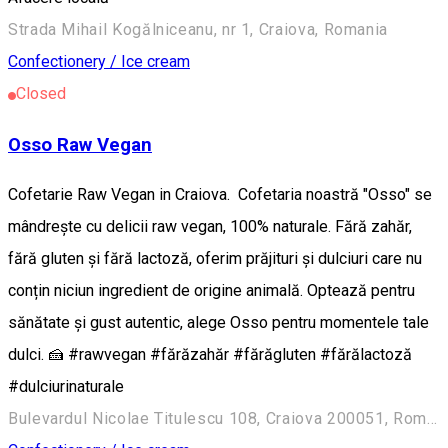
Strada Mihail Kogălniceanu, nr 1, Craiova, Romania
Confectionery / Ice cream
Closed
Osso Raw Vegan
Cofetarie Raw Vegan in Craiova. Cofetaria noastră "Osso" se
mândrește cu delicii raw vegan, 100% naturale. Fără zahăr,
fără gluten și fără lactoză, oferim prăjituri și dulciuri care nu
conțin niciun ingredient de origine animală. Optează pentru
sănătate și gust autentic, alege Osso pentru momentele tale
dulci. 🍰 #rawvegan #fărăzahăr #fărăgluten #fărălactoză
#dulciurinaturale
Bulevardul Nicolae Titulescu 108, Craiova 200051, România