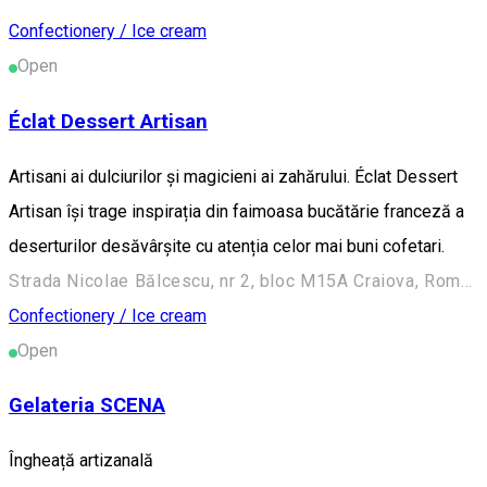
Confectionery / Ice cream
Open
Éclat Dessert Artisan
Artisani ai dulciurilor și magicieni ai zahărului. Éclat Dessert
Artisan își trage inspirația din faimoasa bucătărie franceză a
deserturilor desăvârșite cu atenția celor mai buni cofetari.
Strada Nicolae Bălcescu, nr 2, bloc M15A Craiova, Romania
Confectionery / Ice cream
Open
Gelateria SCENA
Îngheață artizanală