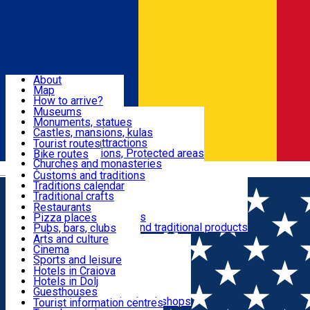
Sign In
Sign Up Free
Dolj & Craiova
About
Map
Attractions
How to arrive?
Recommendations
Museums
Tourist attractions
Monuments, statues
Routes
News
Castles, mansions, kulas
Architectural attractions
Tourist routes
Natural attractions, Protected areas
Bike routes
Customs, Traditions
Churches and monasteries
Română
Archaeological sites
Customs and traditions
Parks and gardens
Traditions calendar
Food & Drinks
Traditional crafts
Traditional cuisine
Restaurants
Wineries and vineyards
Pizza places
Leisure & Fun
Local manufacturers and traditional products
Pubs, bars, clubs
Cafes and teahouses
Arts and culture
Sweets and ice cream
Cinema
Accommodation
Fast-food
Sports and leisure
Horse riding
Hotels in Craiova
Swimming pools
Hotels in Dolj
Useful
Zoo
Guesthouses
Shopping, souvenirs, bookshops
Villas
Tourist information centres