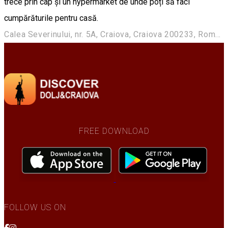
trece prin cap și un hypermarket de unde poți să faci
cumpărăturile pentru casă.
Calea Severinului, nr. 5A, Craiova, Craiova 200233, Romania
FREE DOWNLOAD
FOLLOW US ON