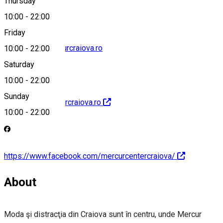
Thursday
10:00
-
22:00
Friday
marketing@mercurcraiova.ro
10:00
-
22:00
Saturday
10:00
-
22:00
Sunday
http://www.mercurcraiova.ro
10:00
-
22:00
https://www.facebook.com/mercurcentercraiova/
About
Moda şi distracţia din Craiova sunt în centru, unde Mercur