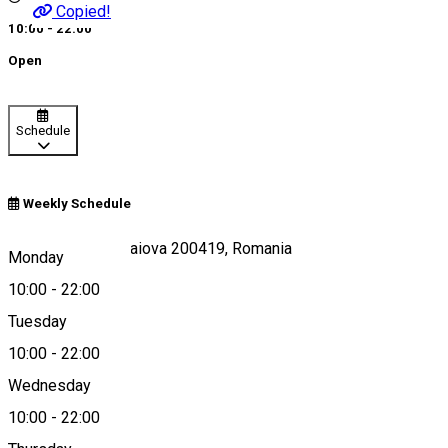
Copied!
10:00 - 22:00
Open
Schedule
Weekly Schedule
Calea Unirii 14, Craiova 200419, Romania
Monday
10:00
-
22:00
Tuesday
Map
10:00
-
22:00
Wednesday
10:00
-
22:00
0351419919