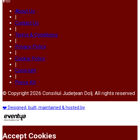
About Us
|
Contact Us
|
Terms & Conditions
|
Privacy Policy
|
Cookie Policy
|
Copyright
|
Press Kit
© Copyright 2026 Consiliul Județean Dolj. All rights reserved
❤️ Designed, built, maintained & hosted by
Accept Cookies