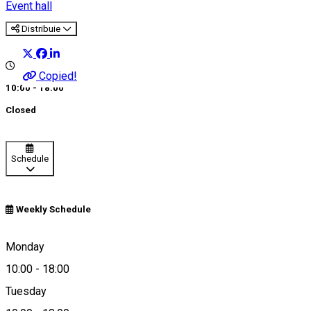
Event hall
Distribuie
Copied!
10:00 - 18:00
Closed
Schedule
Weekly Schedule
Cârcea, Romania
Monday
10:00
-
18:00
Tuesday
Map