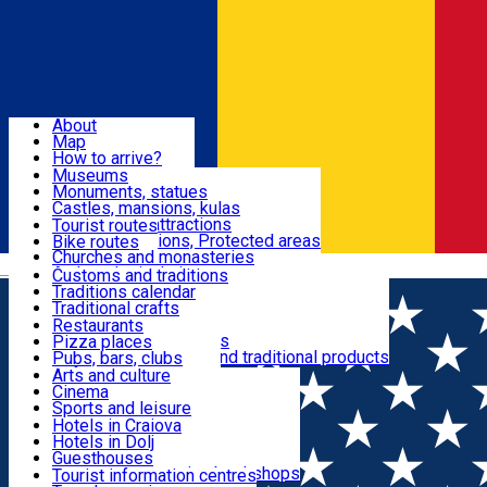
Sign In
Sign Up Free
Dolj & Craiova
About
Map
Attractions
How to arrive?
Recommendations
Museums
Tourist attractions
Monuments, statues
Routes
News
Castles, mansions, kulas
Architectural attractions
Tourist routes
Natural attractions, Protected areas
Bike routes
Customs, Traditions
Churches and monasteries
Română
Archaeological sites
Customs and traditions
Parks and gardens
Traditions calendar
Food & Drinks
Traditional crafts
Traditional cuisine
Restaurants
Wineries and vineyards
Pizza places
Leisure & Fun
Local manufacturers and traditional products
Pubs, bars, clubs
Cafes and teahouses
Arts and culture
Sweets and ice cream
Cinema
Accommodation
Fast-food
Sports and leisure
Horse riding
Hotels in Craiova
Swimming pools
Hotels in Dolj
Useful
Zoo
Guesthouses
Shopping, souvenirs, bookshops
Villas
Tourist information centres