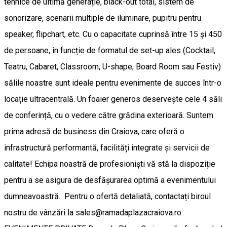
tehnice de ultimă generație, black-out total, sistem de
sonorizare, scenarii multiple de iluminare, pupitru pentru
speaker, flipchart, etc. Cu o capacitate cuprinsă între 15 și 450
de persoane, în funcție de formatul de set-up ales (Cocktail,
Teatru, Cabaret, Classroom, U-shape, Board Room sau Festiv)
sălile noastre sunt ideale pentru evenimente de succes într-o
locație ultracentrală. Un foaier generos deservește cele 4 săli
de conferință, cu o vedere către grădina exterioară. Suntem
prima adresă de business din Craiova, care oferă o
infrastructură performantă, facilități integrate și servicii de
calitate! Echipa noastră de profesioniști vă stă la dispoziție
pentru a se asigura de desfășurarea optimă a evenimentului
dumneavoastră. Pentru o ofertă detaliată, contactați biroul
nostru de vânzări la sales@ramadaplazacraiova.ro.