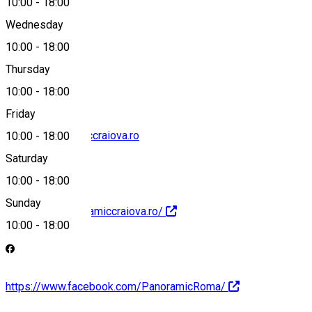
10:00
-
18:00
Wednesday
10:00
-
18:00
0763523000
Thursday
10:00
-
18:00
Friday
office@panoramiccraiova.ro
10:00
-
18:00
Saturday
10:00
-
18:00
Sunday
http://www.panoramiccraiova.ro/
10:00
-
18:00
https://www.facebook.com/PanoramicRoma/