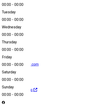
00:00
-
00:00
Tuesday
Map
00:00
-
00:00
Wednesday
00:00
-
00:00
0755070390
Thursday
00:00
-
00:00
Friday
portcetate@gmail.com
00:00
-
00:00
Saturday
00:00
-
00:00
Sunday
http://portcetate.ro
00:00
-
00:00