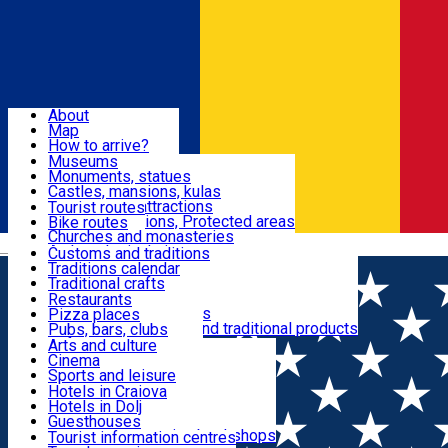
Sign In
Sign Up Free
Dolj & Craiova
About
Map
Attractions
How to arrive?
Recommendations
Museums
Tourist attractions
Monuments, statues
Routes
News
Castles, mansions, kulas
Architectural attractions
Tourist routes
Natural attractions, Protected areas
Bike routes
Customs, Traditions
Churches and monasteries
Română
Archaeological sites
Customs and traditions
Parks and gardens
Traditions calendar
Food & Drinks
Traditional crafts
Traditional cuisine
Restaurants
Wineries and vineyards
Pizza places
Leisure & Fun
Local manufacturers and traditional products
Pubs, bars, clubs
Cafes and teahouses
Arts and culture
Sweets and ice cream
Cinema
Accommodation
Fast-food
Sports and leisure
Horse riding
Hotels in Craiova
Swimming pools
Hotels in Dolj
Useful
Zoo
Guesthouses
Shopping, souvenirs, bookshops
Villas
Tourist information centres