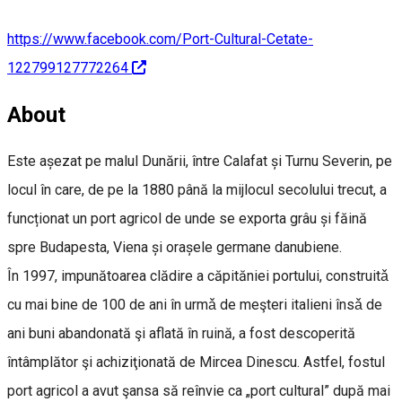
https://www.facebook.com/Port-Cultural-Cetate-
122799127772264
About
Este așezat pe malul Dunării, între Calafat și Turnu Severin, pe
locul în care, de pe la 1880 până la mijlocul secolului trecut, a
funcționat un port agricol de unde se exporta grâu și făină
spre Budapesta, Viena și orașele germane danubiene.
În 1997, impunătoarea clădire a căpităniei portului, construitǎ
cu mai bine de 100 de ani în urmǎ de meşteri italieni însǎ de
ani buni abandonată şi aflată în ruină, a fost descoperită
întâmplător şi achiziţionată de Mircea Dinescu. Astfel, fostul
port agricol a avut şansa să reînvie ca „port cultural” după mai