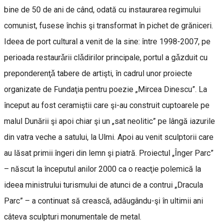
bine de 50 de ani de când, odată cu instaurarea regimului
comunist, fusese închis şi transformat în pichet de grăniceri.
Ideea de port cultural a venit de la sine: între 1998-2007, pe
perioada restaurǎrii clǎdirilor principale, portul a gǎzduit cu
preponderenţǎ tabere de artişti, în cadrul unor proiecte
organizate de Fundaţia pentru poezie „Mircea Dinescu”. La
început au fost ceramiştii care şi-au construit cuptoarele pe
malul Dunării şi apoi chiar şi un „sat neolitic” pe lângă iazurile
din vatra veche a satului, la Ulmi. Apoi au venit sculptorii care
au lăsat primii îngeri din lemn şi piatră. Proiectul „Înger Parc”
– născut la începutul anilor 2000 ca o reacţie polemică la
ideea ministrului turismului de atunci de a contrui „Dracula
Parc” – a continuat să crească, adăugându-şi în ultimii ani
câteva sculpturi monumentale de metal.