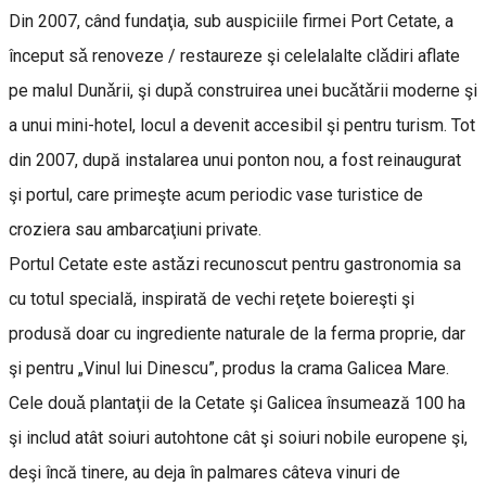
Din 2007, când fundaţia, sub auspiciile firmei Port Cetate, a
început sǎ renoveze / restaureze şi celelalalte clǎdiri aflate
pe malul Dunǎrii, şi dupǎ construirea unei bucǎtǎrii moderne şi
a unui mini-hotel, locul a devenit accesibil şi pentru turism. Tot
din 2007, după instalarea unui ponton nou, a fost reinaugurat
şi portul, care primeşte acum periodic vase turistice de
croziera sau ambarcaţiuni private.
Portul Cetate este astǎzi recunoscut pentru gastronomia sa
cu totul specială, inspirată de vechi reţete boiereşti şi
produsă doar cu ingrediente naturale de la ferma proprie, dar
şi pentru „Vinul lui Dinescu”, produs la crama Galicea Mare.
Cele douǎ plantaţii de la Cetate şi Galicea însumează 100 ha
şi includ atât soiuri autohtone cât şi soiuri nobile europene şi,
deşi încă tinere, au deja în palmares câteva vinuri de