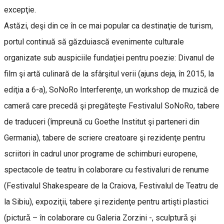
excepţie.
Astăzi, deşi din ce în ce mai popular ca destinaţie de turism,
portul continuă să găzduiască evenimente culturale
organizate sub auspiciile fundaţiei pentru poezie: Divanul de
film şi artă culinară de la sfârşitul verii (ajuns deja, în 2015, la
ediţia a 6-a), SoNoRo Interferenţe, un workshop de muzică de
cameră care precedă şi pregăteşte Festivalul SoNoRo, tabere
de traduceri (împreună cu Goethe Institut şi parteneri din
Germania), tabere de scriere creatoare şi rezidenţe pentru
scriitori în cadrul unor programe de schimburi europene,
spectacole de teatru în colaborare cu festivaluri de renume
(Festivalul Shakespeare de la Craiova, Festivalul de Teatru de
la Sibiu), expoziţii, tabere şi rezidenţe pentru artişti plastici
(picturǎ – în colaborare cu Galeria Zorzini -, sculpturǎ şi