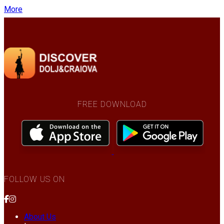
More
FREE DOWNLOAD
FOLLOW US ON
About Us