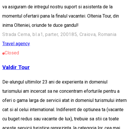
va asiguram de intregul nostru suport si asistenta de la
momentul ofertarii pana la finalul vacantei. Oltenia Tour, din
inima Olteniei, oriunde te duce gandul!
Strada Cerna, bl.a1, parter, 200185, Craiova, Romania
Travel agency
Closed
Valdir Tour
De-alungul ultimilor 23 ani de experienta in domeniul
turismului am incercat sa ne concentram eforturile pentru a
oferi o gama larga de servicii atat in domeniul turismului intern
cat si al celui international. Indiferent de optiunea ta (vacante
cu buget redus sau vacante de lux), trebuie sa stii ca toate
aceste servicii turistice reprezinta, la categori­a lor, cea mai