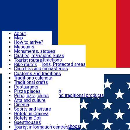
Sign In
Sign Up Free
Dolj & Craiova
About
Map
Attractions
How to arrive?
Recommendations
Museums
Tourist attractions
Monuments, statues
Routes
News
Castles, mansions, kulas
Architectural attractions
Tourist routes
Natural attractions, Protected areas
Bike routes
Customs, Traditions
Churches and monasteries
Română
Archaeological sites
Customs and traditions
Parks and gardens
Traditions calendar
Food & Drinks
Traditional crafts
Traditional cuisine
Restaurants
Wineries and vineyards
Pizza places
Leisure & Fun
Local manufacturers and traditional products
Pubs, bars, clubs
Cafes and teahouses
Arts and culture
Sweets and ice cream
Cinema
Accommodation
Fast-food
Sports and leisure
Horse riding
Hotels in Craiova
Swimming pools
Hotels in Dolj
Useful
Zoo
Guesthouses
Shopping, souvenirs, bookshops
Villas
Tourist information centres