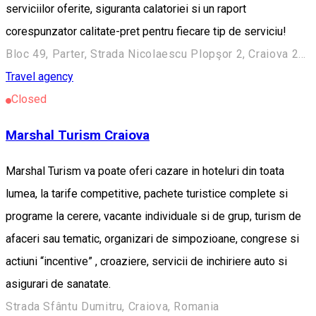
serviciilor oferite, siguranta calatoriei si un raport
corespunzator calitate-pret pentru fiecare tip de serviciu!
Bloc 49, Parter, Strada Nicolaescu Plopşor 2, Craiova 200733, Romania
Travel agency
Closed
Marshal Turism Craiova
Marshal Turism va poate oferi cazare in hoteluri din toata
lumea, la tarife competitive, pachete turistice complete si
programe la cerere, vacante individuale si de grup, turism de
afaceri sau tematic, organizari de simpozioane, congrese si
actiuni “incentive” , croaziere, servicii de inchiriere auto si
asigurari de sanatate.
Strada Sfântu Dumitru, Craiova, Romania