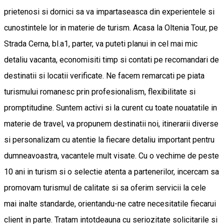
prietenosi si dornici sa va impartaseasca din experientele si
cunostintele lor in materie de turism. Acasa la Oltenia Tour, pe
Strada Cerna, bl.a1, parter, va puteti planui in cel mai mic
detaliu vacanta, economisiti timp si contati pe recomandari de
destinatii si locatii verificate. Ne facem remarcati pe piata
turismului romanesc prin profesionalism, flexibilitate si
promptitudine. Suntem activi si la curent cu toate nouatatile in
materie de travel, va propunem destinatii noi, itinerarii diverse
si personalizam cu atentie la fiecare detaliu important pentru
dumneavoastra, vacantele mult visate. Cu o vechime de peste
10 ani in turism si o selectie atenta a partenerilor, incercam sa
promovam turismul de calitate si sa oferim servicii la cele
mai inalte standarde, orientandu-ne catre necesitatile fiecarui
client in parte. Tratam intotdeauna cu seriozitate solicitarile si