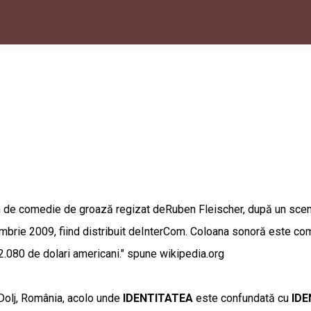
lm de comedie de groază regizat deRuben Fleischer, după un scena
mbrie 2009, fiind distribuit deInterCom. Coloana sonoră este com
2.080 de dolari americani." spune wikipedia.org
 Dolj, România, acolo unde
IDENTITATEA
este confundată cu
IDE