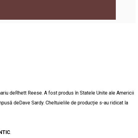
riu deRhett Reese. A fost produs în Statele Unite ale Americii
pusă deDave Sardy. Cheltuielile de producție s-au ridicat la
NTIC
.