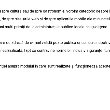
 despre cultură sau despre gastronomie, vorbim categoric despre
ii, despre site-urile web și despre aplicațiile mobile ale minunate
i mulți primiți de la administrațiile publice locale sau județene.
 de adresă de e-mail validă poate publica orice, lucru nepotrivit
eclasificată, fapt ce contravine normelor, inclusiv siguranței turiș
iei asupra modului în care sunt realizate și funcționează aceste p