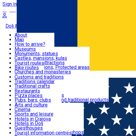
Sign In
Sign Up Free
Dolj & Craiova
About
Map
Attractions
How to arrive?
Recommendations
Museums
Tourist attractions
Monuments, statues
Routes
News
Castles, mansions, kulas
Architectural attractions
Tourist routes
Natural attractions, Protected areas
Bike routes
Customs, Traditions
Churches and monasteries
Română
Archaeological sites
Customs and traditions
Parks and gardens
Traditions calendar
Food & Drinks
Traditional crafts
Traditional cuisine
Restaurants
Wineries and vineyards
Pizza places
Leisure & Fun
Local manufacturers and traditional products
Pubs, bars, clubs
Cafes and teahouses
Arts and culture
Sweets and ice cream
Cinema
Accommodation
Fast-food
Sports and leisure
Horse riding
Hotels in Craiova
Swimming pools
Hotels in Dolj
Useful
Zoo
Guesthouses
Shopping, souvenirs, bookshops
Villas
Tourist information centres