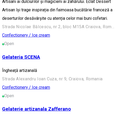
Artisani ai dulciurilor și magicieni ai zahărului. Éclat Dessert
Artisan își trage inspirația din faimoasa bucătărie franceză a
deserturilor desăvârșite cu atenția celor mai buni cofetari.
Strada Nicolae Bălcescu, nr 2, bloc M15A Craiova, Romania
Confectionery / Ice cream
Open
Gelateria SCENA
Îngheață artizanală
Strada Alexandru Ioan Cuza, nr 9, Craiova, Romania
Confectionery / Ice cream
Open
Gelaterie artizanala Zafferano