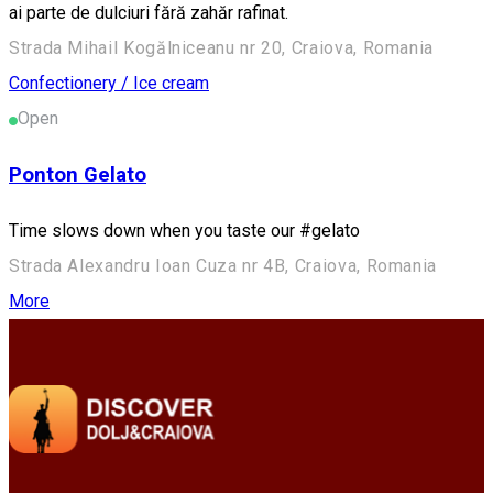
ai parte de dulciuri fără zahăr rafinat.
Strada Mihail Kogălniceanu nr 20, Craiova, Romania
Confectionery / Ice cream
Open
Ponton Gelato
Time slows down when you taste our #gelato
Strada Alexandru Ioan Cuza nr 4B, Craiova, Romania
More