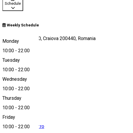
Schedule
Weekly Schedule
Calea București 80, Craiova 200440, Romania
Monday
10:00
-
22:00
Tuesday
Map
10:00
-
22:00
Wednesday
10:00
-
22:00
0736 009 002
Thursday
10:00
-
22:00
Friday
office@douxeclair.ro
10:00
-
22:00