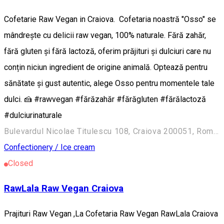
Cofetarie Raw Vegan in Craiova. Cofetaria noastră "Osso" se
mândrește cu delicii raw vegan, 100% naturale. Fără zahăr,
fără gluten și fără lactoză, oferim prăjituri și dulciuri care nu
conțin niciun ingredient de origine animală. Optează pentru
sănătate și gust autentic, alege Osso pentru momentele tale
dulci. 🍰 #rawvegan #fărăzahăr #fărăgluten #fărălactoză
#dulciurinaturale
Bulevardul Nicolae Titulescu 108, Craiova 200051, România
Confectionery / Ice cream
Closed
RawLala Raw Vegan Craiova
Prajituri Raw Vegan ,La Cofetaria Raw Vegan RawLala Craiova