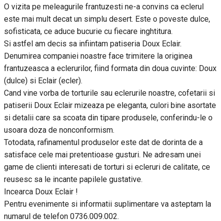
O vizita pe meleagurile frantuzesti ne-a convins ca eclerul
este mai mult decat un simplu desert. Este o poveste dulce,
sofisticata, ce aduce bucurie cu fiecare inghtitura.
Si astfel am decis sa infiintam patiseria Doux Eclair.
Denumirea companiei noastre face trimitere la originea
frantuzeasca a eclerurilor, fiind formata din doua cuvinte: Doux
(dulce) si Eclair (ecler).
Cand vine vorba de torturile sau eclerurile noastre, cofetarii si
patiserii Doux Eclair mizeaza pe eleganta, culori bine asortate
si detalii care sa scoata din tipare produsele, conferindu-le o
usoara doza de nonconformism.
Totodata, rafinamentul produselor este dat de dorinta de a
satisface cele mai pretentioase gusturi. Ne adresam unei
game de clienti interesati de torturi si ecleruri de calitate, ce
reusesc sa le incante papilele gustative.
Incearca Doux Eclair !
Pentru evenimente si informatii suplimentare va asteptam la
numarul de telefon 0736.009.002.