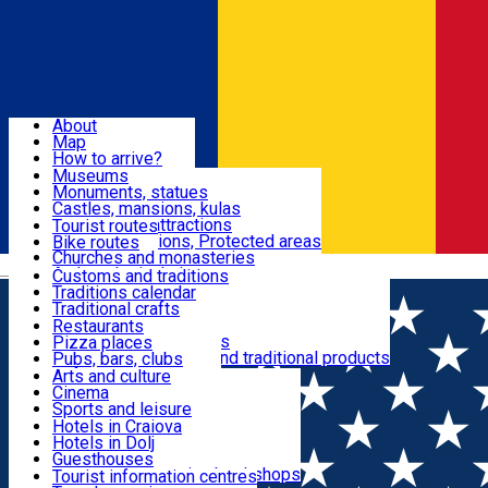
Sign In
Sign Up Free
Dolj & Craiova
About
Map
Attractions
How to arrive?
Recommendations
Museums
Tourist attractions
Monuments, statues
Routes
News
Castles, mansions, kulas
Architectural attractions
Tourist routes
Natural attractions, Protected areas
Bike routes
Customs, Traditions
Churches and monasteries
Română
Archaeological sites
Customs and traditions
Parks and gardens
Traditions calendar
Food & Drinks
Traditional crafts
Traditional cuisine
Restaurants
Wineries and vineyards
Pizza places
Leisure & Fun
Local manufacturers and traditional products
Pubs, bars, clubs
Cafes and teahouses
Arts and culture
Sweets and ice cream
Cinema
Accommodation
Fast-food
Sports and leisure
Horse riding
Hotels in Craiova
Swimming pools
Hotels in Dolj
Useful
Zoo
Guesthouses
Shopping, souvenirs, bookshops
Villas
Tourist information centres