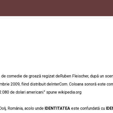
lm de comedie de groază regizat deRuben Fleischer, după un scena
mbrie 2009, fiind distribuit deInterCom. Coloana sonoră este com
2.080 de dolari americani." spune wikipedia.org
 Dolj, România, acolo unde
IDENTITATEA
este confundată cu
IDE