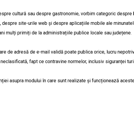
 despre cultură sau despre gastronomie, vorbim categoric despre
ii, despre site-urile web și despre aplicațiile mobile ale minunate
i mulți primiți de la administrațiile publice locale sau județene.
 de adresă de e-mail validă poate publica orice, lucru nepotrivit
eclasificată, fapt ce contravine normelor, inclusiv siguranței turiș
iei asupra modului în care sunt realizate și funcționează aceste p