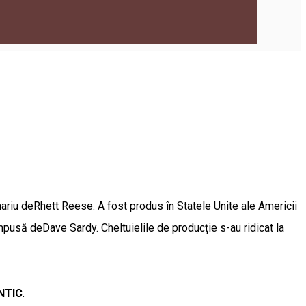
riu deRhett Reese. A fost produs în Statele Unite ale Americii
pusă deDave Sardy. Cheltuielile de producție s-au ridicat la
NTIC
.