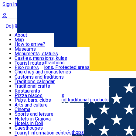
Sign In
Sign Up Free
Dolj & Craiova
About
Map
Attractions
How to arrive?
Recommendations
Museums
Tourist attractions
Monuments, statues
Routes
News
Castles, mansions, kulas
Architectural attractions
Tourist routes
Natural attractions, Protected areas
Bike routes
Customs, Traditions
Churches and monasteries
Română
Archaeological sites
Customs and traditions
Parks and gardens
Traditions calendar
Food & Drinks
Traditional crafts
Traditional cuisine
Restaurants
Wineries and vineyards
Pizza places
Leisure & Fun
Local manufacturers and traditional products
Pubs, bars, clubs
Cafes and teahouses
Arts and culture
Sweets and ice cream
Cinema
Accommodation
Fast-food
Sports and leisure
Horse riding
Hotels in Craiova
Swimming pools
Hotels in Dolj
Useful
Zoo
Guesthouses
Shopping, souvenirs, bookshops
Villas
Tourist information centres