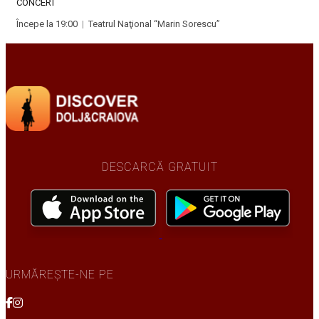
CONCERT
Începe la 19:00
|
Teatrul Naţional “Marin Sorescu”
DESCARCĂ GRATUIT
URMĂREȘTE-NE PE