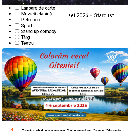
Film
Lansare de carte
Muzică clasică
25
Puppets Occupy Street 2026 – Stardust
Petrecere
Edition 13
AUG
Sport
Stand up comedy
FESTIVAL
Târg
Începe la 10:00
|
Craiova, Romania
Teatru