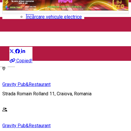
Închirieri auto
Închirieri biciclete
Taxi
Încărcare vehicule electrice
BALKAN PARTY
Distribuie
Petrecere
Copied!
English
Gravity Pub&Restaurant
Strada Romain Rolland 11, Craiova, Romania
Gravity Pub&Restaurant