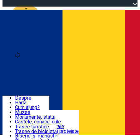
Open main menu
Loading
Autentificare
Înscrie-te
Dolj & Craiova
Despre
Harta
Obiective Turistice
Cum ajung?
Recomandări
Muzee
Atracții turistice
Monumente, statui
Trasee
Știri
Castele, conace, cule
Obiective arhitecturale
Trasee turistice
Atracții naturale, Arii protejate
Trasee de bicicletă
Obiceiuri, Tradiții
Biserici și mănăstiri
Română