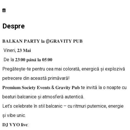
Despre
𝐁𝐀𝐋𝐊𝐀𝐍 𝐏𝐀𝐑𝐓𝐘 𝐥𝐚 @𝐆𝐑𝐀𝐕𝐈𝐓𝐘 𝐏𝐔𝐁
Vineri, 𝟐𝟑 𝐌𝐚𝐢
De la 𝟐𝟑:𝟎𝟎 𝐩𝐚̂𝐧𝐚̆ 𝐥𝐚 𝟎𝟓:𝟎𝟎
Pregătește-te pentru cea mai colorată, energică și explozivă
petrecere din această primăvară!
𝐏𝐫𝐞𝐦𝐢𝐮𝐦 𝐒𝐨𝐜𝐢𝐞𝐭𝐲 𝐄𝐯𝐞𝐧𝐭𝐬 & 𝐆𝐫𝐚𝐯𝐢𝐭𝐲 𝐏𝐮𝐛 te invită la o noapte cu
beaturi balcanice și atmosferă autentică.
Let’s celebrate în stil balcanic – cu ritmuri puternice, energie
și vibe unic.
𝐃𝐉 𝐕𝐘𝐎 𝐥𝐢𝐯𝐞: