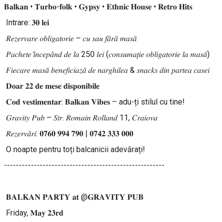
𝐁𝐚𝐥𝐤𝐚𝐧 • 𝐓𝐮𝐫𝐛𝐨-𝐟𝐨𝐥𝐤 • 𝐆𝐲𝐩𝐬𝐲 • 𝐄𝐭𝐡𝐧𝐢𝐜 𝐇𝐨𝐮𝐬𝐞 • 𝐑𝐞𝐭𝐫𝐨 𝐇𝐢𝐭𝐬
Intrare: 𝟑𝟎 𝐥𝐞𝐢
𝑅𝑒𝑧𝑒𝑟𝑣𝑎𝑟𝑒 𝑜𝑏𝑙𝑖𝑔𝑎𝑡𝑜𝑟𝑖𝑒 – 𝑐𝑢 𝑠𝑎𝑢 𝑓𝑎̆𝑟𝑎̆ 𝑚𝑎𝑠𝑎̆
𝑃𝑎𝑐ℎ𝑒𝑡𝑒 𝑖̂𝑛𝑐𝑒𝑝𝑎̂𝑛𝑑 𝑑𝑒 𝑙𝑎 250 𝑙𝑒𝑖 (𝑐𝑜𝑛𝑠𝑢𝑚𝑎𝑡̦𝑖𝑒 𝑜𝑏𝑙𝑖𝑔𝑎𝑡𝑜𝑟𝑖𝑒 𝑙𝑎 𝑚𝑎𝑠𝑎̆)
𝐹𝑖𝑒𝑐𝑎𝑟𝑒 𝑚𝑎𝑠𝑎̆ 𝑏𝑒𝑛𝑒𝑓𝑖𝑐𝑖𝑎𝑧𝑎̆ 𝑑𝑒 𝑛𝑎𝑟𝑔ℎ𝑖𝑙𝑒𝑎 & 𝑠𝑛𝑎𝑐𝑘𝑠 𝑑𝑖𝑛 𝑝𝑎𝑟𝑡𝑒𝑎 𝑐𝑎𝑠𝑒𝑖
𝐃𝐨𝐚𝐫 𝟐𝟐 𝐝𝐞 𝐦𝐞𝐬𝐞 𝐝𝐢𝐬𝐩𝐨𝐧𝐢𝐛𝐢𝐥𝐞
𝐂𝐨𝐝 𝐯𝐞𝐬𝐭𝐢𝐦𝐞𝐧𝐭𝐚𝐫: 𝐁𝐚𝐥𝐤𝐚𝐧 𝐕𝐢𝐛𝐞𝐬 – adu-ți stilul cu tine!
𝐺𝑟𝑎𝑣𝑖𝑡𝑦 𝑃𝑢𝑏 – 𝑆𝑡𝑟. 𝑅𝑜𝑚𝑎𝑖𝑛 𝑅𝑜𝑙𝑙𝑎𝑛𝑑 11, 𝐶𝑟𝑎𝑖𝑜𝑣𝑎
𝑅𝑒𝑧𝑒𝑟𝑣𝑎̆𝑟𝑖: 𝟎𝟕𝟔𝟎 𝟗𝟗𝟒 𝟕𝟗𝟎 | 𝟎𝟕𝟒𝟐 𝟑𝟑𝟑 𝟎𝟎𝟎
O noapte pentru toți balcanicii adevărați!
------------------------------------------------------
𝐁𝐀𝐋𝐊𝐀𝐍 𝐏𝐀𝐑𝐓𝐘 𝐚𝐭 @𝐆𝐑𝐀𝐕𝐈𝐓𝐘 𝐏𝐔𝐁
Friday, 𝐌𝐚𝐲 𝟐𝟑𝐫𝐝