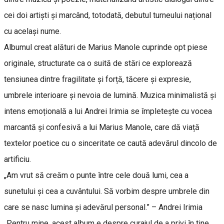
cei doi artiști și marcând, totodată, debutul turneului național
cu același nume.
Albumul creat alături de Marius Manole cuprinde opt piese
originale, structurate ca o suită de stări ce explorează
tensiunea dintre fragilitate și forță, tăcere și expresie,
umbrele interioare și nevoia de lumină. Muzica minimalistă și
intens emoțională a lui Andrei Irimia se împletește cu vocea
marcantă și confesivă a lui Marius Manole, care dă viață
textelor poetice cu o sinceritate ce caută adevărul dincolo de
artificiu.
„Am vrut să creăm o punte între cele două lumi, cea a
sunetului și cea a cuvântului. Să vorbim despre umbrele din
care se nasc lumina și adevărul personal.” – Andrei Irimia
„Pentru mine, acest album e despre curajul de a privi în tine