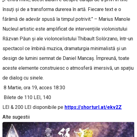
însuți și de a transforma durerea în artă. Fiecare text e o
fărâmă de adevăr spusă la timpul potrivit.” – Marius Manole
Nucleul artistic este amplificat de intervențiile violonistului
Răzvan Păun și ale violoncelistului Thibault Solórzano, într-un
spectacol ce îmbină muzica, dramaturgia minimalistă și un
design de lumini semnat de Daniel Mancaș. Împreună, toate
aceste elemente construiesc o atmosferă imersivă, un spațiu
de dialog cu sinele.
8 Martie, ora 19, acces 18:30
Bilete de 110 LEI, 140
LEI & 200 LEI disponibile pe
https://shorturl.at/ekv2Z
Alte sugestii