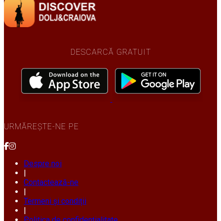
DESCARCĂ GRATUIT
URMĂREȘTE-NE PE
Despre noi
|
Contactează-ne
|
Termeni și condiții
|
Politica de confidențialitate