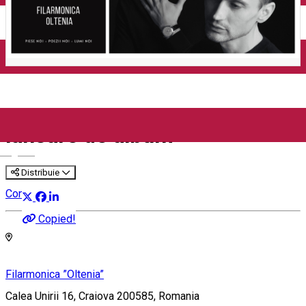
Închirieri auto
Închirieri biciclete
Taxi
Încărcare vehicule electrice
Craiova: Andrei Irimia x
Marius Manole - Dublă
lansare de album
English
Distribuie
Concert
Copied!
Filarmonica ”Oltenia”
Calea Unirii 16, Craiova 200585, Romania