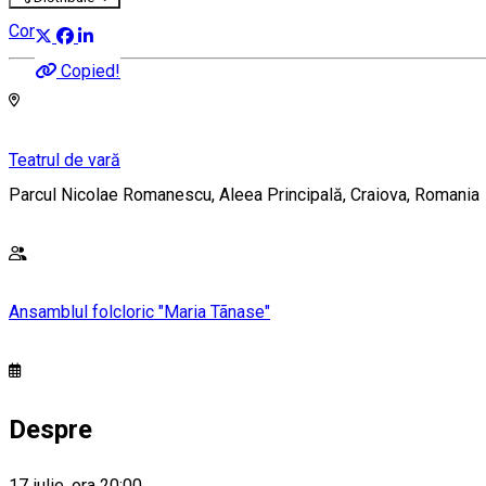
Concert
Copied!
Teatrul de vară
Parcul Nicolae Romanescu, Aleea Principală, Craiova, Romania
Ansamblul folcloric "Maria Tãnase"
Despre
17 iulie, ora 20:00