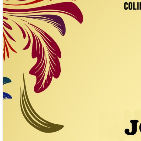
Închirieri auto
Închirieri biciclete
Taxi
Încărcare vehicule electrice
English