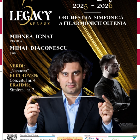
Închirieri auto
Închirieri biciclete
Taxi
Încărcare vehicule electrice
English