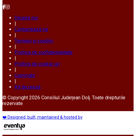
Despre noi
|
Contactează-ne
|
Termeni și condiții
|
Politica de confidențialitate
|
Politica de cookie-uri
|
Copyright
|
Kit de presă
© Copyright 2026 Consiliul Județean Dolj. Toate drepturile
rezervate
❤️ Designed, built, maintained & hosted by