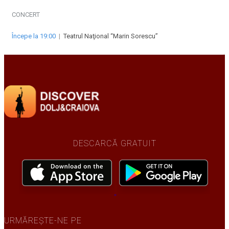
CONCERT
Începe la 19:00
|
Teatrul Naţional “Marin Sorescu”
DESCARCĂ GRATUIT
URMĂREȘTE-NE PE