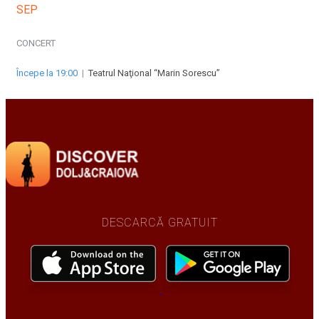
SEP
CONCERT
Începe la 19:00
|
Teatrul Naţional “Marin Sorescu”
DESCARCĂ GRATUIT