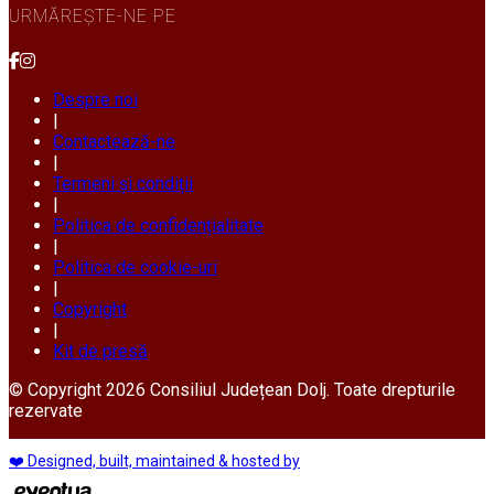
URMĂREȘTE-NE PE
Despre noi
|
Contactează-ne
|
Termeni și condiții
|
Politica de confidențialitate
|
Politica de cookie-uri
|
Copyright
|
Kit de presă
© Copyright 2026 Consiliul Județean Dolj. Toate drepturile
rezervate
❤️ Designed, built, maintained & hosted by