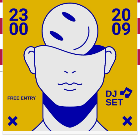
Închirieri auto
Închirieri biciclete
Taxi
Încărcare vehicule electrice
English