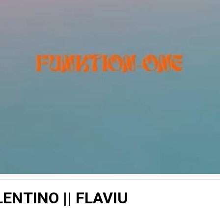
LENTINO || FLAVIU