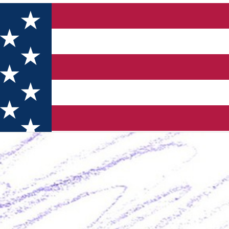
PURCELUȘI