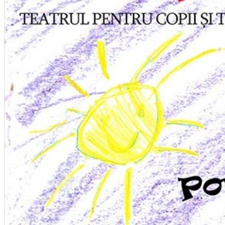
Închirieri auto
Închirieri biciclete
Taxi
Încărcare vehicule electrice
English