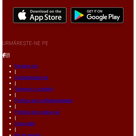
URMĂREȘTE-NE PE
Despre noi
|
Contactează-ne
|
Termeni și condiții
|
Politica de confidențialitate
|
Politica de cookie-uri
|
Copyright
|
Kit de presă