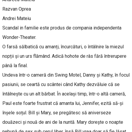
Razvan Oprea
Andrei Mateiu
Scandal in familie este produs de compania independenta
Wonder-Theater.
O farsă sălbatică cu amanți, încurcături, o întâlnire la miezul
nopții și un urs flămând. Adică hohote de râs fără întrerupere
până la final.
Undeva într-o cameră din Swing Motel, Danny și Kathy, în focul
pasiunii, se ceartă cu scântei când Kathy dezvăluie că se
întâlnește cu un alt bărbat. În același timp, într-o altă cameră,
Paul este foarte frustrat că amanta lui, Jennifer, ezită să-și
înșele soțul. Bill și Mary, se pregătesc să aniverseze
douăzeci și nouă de ani de la nuntă. Mary dorește o noapte
nebună de sex sub cerul liber, însă Bill vrea doar să fie lăsat