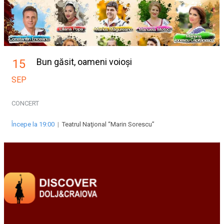
Bun găsit, oameni voioși
15
SEP
CONCERT
Începe la 19:00
|
Teatrul Naţional “Marin Sorescu”