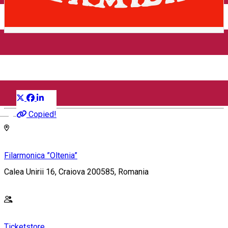
Închirieri auto
Închirieri biciclete
Taxi
Încărcare vehicule electrice
Scandal in familie - Craiova
Distribuie
Teatru
English
Copied!
Filarmonica ”Oltenia”
Calea Unirii 16, Craiova 200585, Romania
Ticketstore