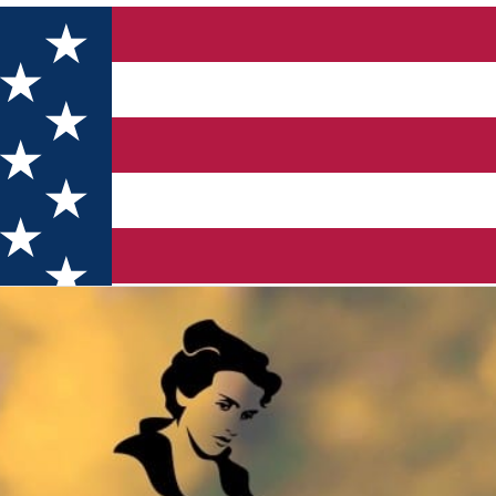
tate artistică -Tinerețe văd cum pleci