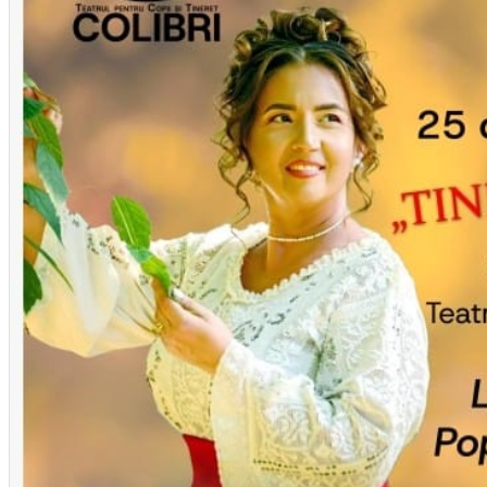
Închirieri auto
Închirieri biciclete
Taxi
Încărcare vehicule electrice
English