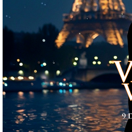
Închirieri auto
Închirieri biciclete
Taxi
Încărcare vehicule electrice
English