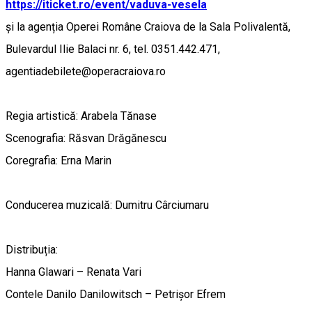
https://iticket.ro/event/vaduva-vesela
și la agenția Operei Române Craiova de la Sala Polivalentă,
Bulevardul Ilie Balaci nr. 6, tel. 0351.442.471,
agentiadebilete@operacraiova.ro
Regia artistică: Arabela Tănase
Scenografia: Răsvan Drăgănescu
Coregrafia: Erna Marin
Conducerea muzicală: Dumitru Cârciumaru
Distribuția:
Hanna Glawari – Renata Vari
Contele Danilo Danilowitsch – Petrișor Efrem