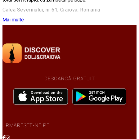
Calea Severinului, nr 61, Craiova, Romania
Mai multe
DESCARCĂ GRATUIT
URMĂREȘTE-NE PE