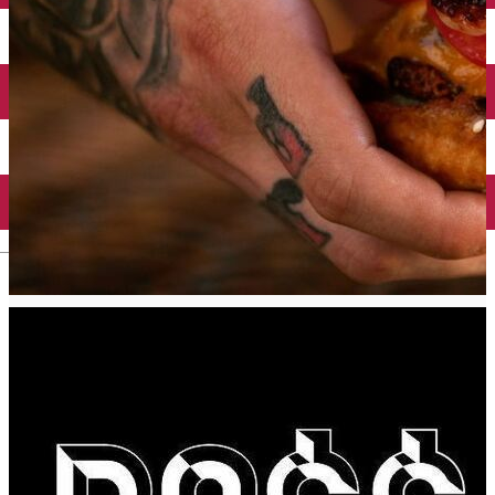
Închirieri auto
Închirieri biciclete
Taxi
Încărcare vehicule electrice
English