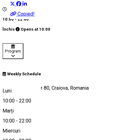
Copied!
10:00 - 22:00
Închis
Opens at
10:00
Program
Weekly Schedule
Calea București, nr 80, Craiova, Romania
Luni
10:00
-
22:00
Marți
Hartă
10:00
-
22:00
Miercuri