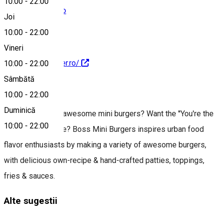
10:00
-
22:00
afi@bossburger.ro
Joi
10:00
-
22:00
Vineri
https://bossburger.ro/
10:00
-
22:00
Sâmbătă
Despre
10:00
-
22:00
Duminică
Want delicious & awesome mini burgers? Want the ''You're the
10:00
-
22:00
Boss!'' experience? Boss Mini Burgers inspires urban food
flavor enthusiasts by making a variety of awesome burgers,
with delicious own-recipe & hand-crafted patties, toppings,
fries & sauces.
Alte sugestii