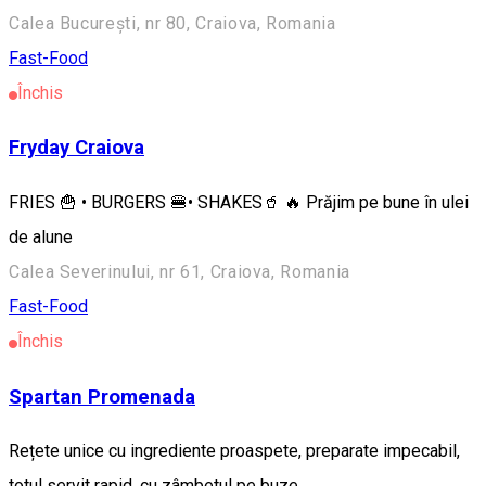
Calea București, nr 80, Craiova, Romania
Fast-Food
Închis
Fryday Craiova
FRIES 🍟 • BURGERS 🍔• SHAKES🥤 🔥 Prăjim pe bune în ulei
de alune
Calea Severinului, nr 61, Craiova, Romania
Fast-Food
Închis
Spartan Promenada
Rețete unice cu ingrediente proaspete, preparate impecabil,
totul servit rapid, cu zâmbetul pe buze.