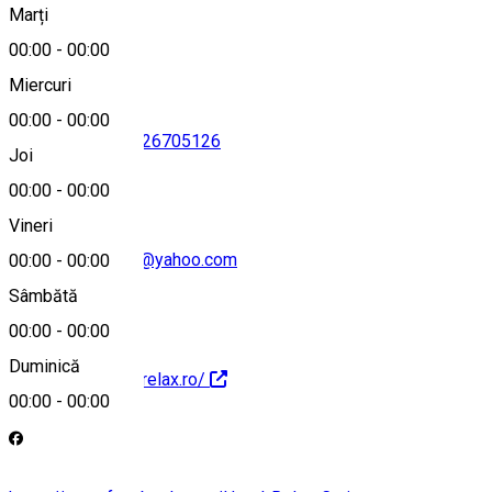
Marți
Hartă
00:00
-
00:00
Miercuri
00:00
-
00:00
0351409744
•
0726705126
Joi
00:00
-
00:00
Vineri
hotelrelaxcraiova@yahoo.com
00:00
-
00:00
Sâmbătă
00:00
-
00:00
Duminică
http://www.hotel-relax.ro/
00:00
-
00:00