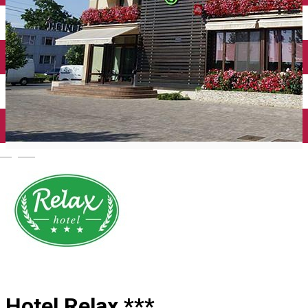
Închirieri auto
Închirieri biciclete
Taxi
Încărcare vehicule electrice
English
Hotel Relax ***