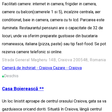
Facilitati camere: internet in camera, frigider in camera,
camere cu balcon(camerele 1 si 5), incalzire centrala, aer
conditionat, baie in camera, camera cu tv lcd. Parcarea este
iluminata. Restaurantul pensiunii are o capacitate de 32 de
locuri, unde va oferim preparate gustoase din bucataria
romaneasca, italiana (pizza, paste) sau tip fast-food. Se pot
rezerva camere telefonic si online.
Strada General Magheru 14B, Craiova 200548, Romania
Cameră de închiriat - Craiova
Cazare - Craiova
Deschis
Casa Boierească **
Un loc linistit aproape de centrul orasului Craiova, gata sa va
gazduiasca oricand doriti. Situată în Craiova, lângă centrul