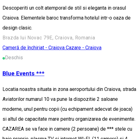
Descoperiti un colt atemporal de stil si eleganta in orasul
Craiova. Elementele baroc transforma hotelul intr-o oaza de
design clasic.
Brazda lui Novac 79E, Craiova, Romania
Cameră de închiriat - Craiova
Cazare - Craiova
Deschis
Blue Events ***
Locatia noastra situata in zona aeroportului din Craiova, strada
Aviatorilor numarul 10 va pune la dispozitie 2 saloane
moderne, unul pentru copii (cu echipament adecvat de joaca)
si altul de capacitate mare pentru organizarea de evenimente.
CAZAREA se va face in camere (2 persoane) de *** stele cu
baie proprie, plasma TV si internet WI-FI. (11 camere) si 4