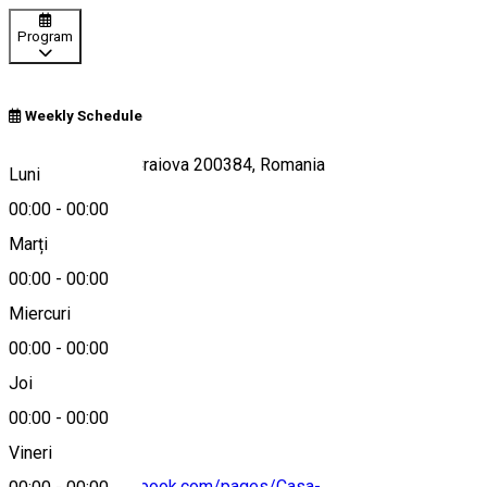
Program
Weekly Schedule
Strada Arieș 12, Craiova 200384, Romania
Luni
00:00
-
00:00
Marți
Hartă
00:00
-
00:00
Miercuri
00:00
-
00:00
+40766229017
Joi
00:00
-
00:00
Vineri
https://www.facebook.com/pages/Casa-