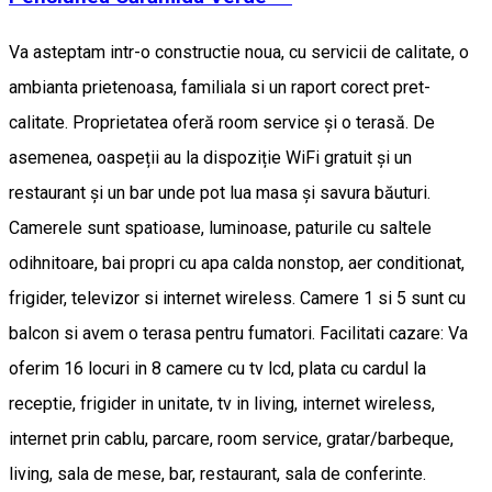
Va asteptam intr-o constructie noua, cu servicii de calitate, o
ambianta prietenoasa, familiala si un raport corect pret-
calitate. Proprietatea oferă room service şi o terasă. De
asemenea, oaspeții au la dispoziție WiFi gratuit și un
restaurant și un bar unde pot lua masa și savura băuturi.
Camerele sunt spatioase, luminoase, paturile cu saltele
odihnitoare, bai propri cu apa calda nonstop, aer conditionat,
frigider, televizor si internet wireless. Camere 1 si 5 sunt cu
balcon si avem o terasa pentru fumatori. Facilitati cazare: Va
oferim 16 locuri in 8 camere cu tv lcd, plata cu cardul la
receptie, frigider in unitate, tv in living, internet wireless,
internet prin cablu, parcare, room service, gratar/barbeque,
living, sala de mese, bar, restaurant, sala de conferinte.