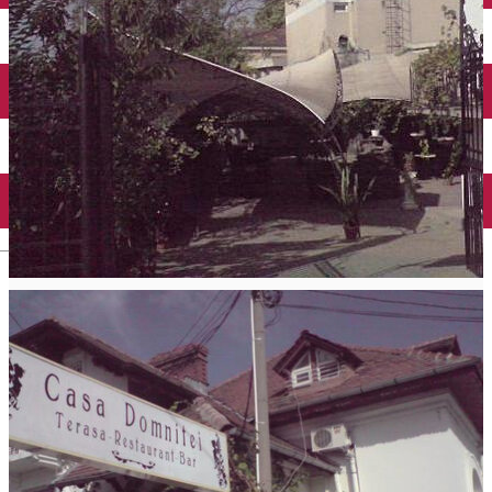
Închirieri auto
Închirieri biciclete
Taxi
Încărcare vehicule electrice
English