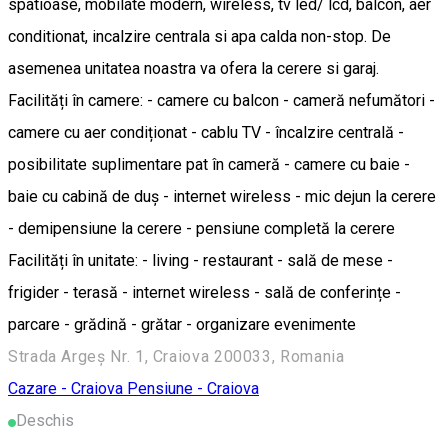
spatioase, mobilate modern, wireless, tv led/ lcd, balcon, aer
conditionat, incalzire centrala si apa calda non-stop. De
asemenea unitatea noastra va ofera la cerere si garaj.
Facilități în camere: - camere cu balcon - cameră nefumători -
camere cu aer condiționat - cablu TV - încalzire centrală -
posibilitate suplimentare pat în cameră - camere cu baie -
baie cu cabină de duș - internet wireless - mic dejun la cerere
- demipensiune la cerere - pensiune completă la cerere
Facilități în unitate: - living - restaurant - sală de mese -
frigider - terasă - internet wireless - sală de conferințe -
parcare - grădină - grătar - organizare evenimente
Strada Argeș Nr. 1, Craiova 200033, Romania
Cazare - Craiova
Pensiune - Craiova
Deschis