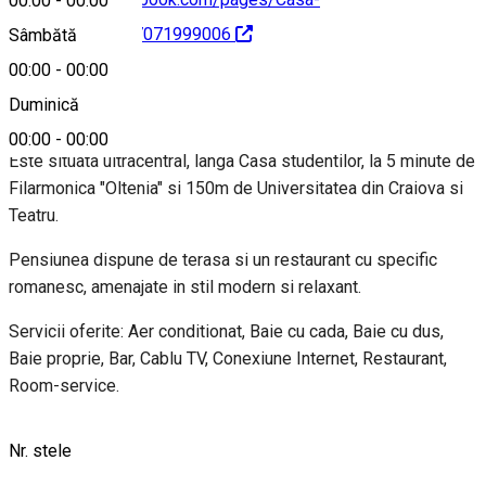
00:00
-
00:00
Domnitei/180567071999006
Sâmbătă
00:00
-
00:00
Despre
Duminică
00:00
-
00:00
Este situata ultracentral, langa Casa studentilor, la 5 minute de
Filarmonica "Oltenia" si 150m de Universitatea din Craiova si
Teatru.
Pensiunea dispune de terasa si un restaurant cu specific
romanesc, amenajate in stil modern si relaxant.
Servicii oferite: Aer conditionat, Baie cu cada, Baie cu dus,
Baie proprie, Bar, Cablu TV, Conexiune Internet, Restaurant,
Room-service.
Nr. stele