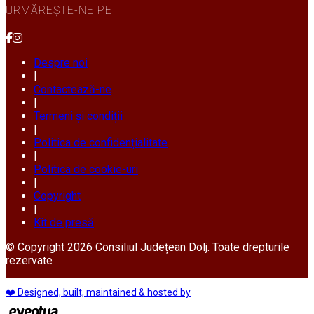
URMĂREȘTE-NE PE
Despre noi
|
Contactează-ne
|
Termeni și condiții
|
Politica de confidențialitate
|
Politica de cookie-uri
|
Copyright
|
Kit de presă
© Copyright 2026 Consiliul Județean Dolj. Toate drepturile
rezervate
❤️ Designed, built, maintained & hosted by