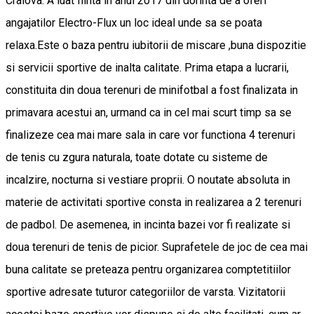
Craiova. A luat fiinta in anul 2017 din dorinta de a oferi
angajatilor Electro-Flux un loc ideal unde sa se poata
relaxa.Este o baza pentru iubitorii de miscare ,buna dispozitie
si servicii sportive de inalta calitate. Prima etapa a lucrarii,
constituita din doua terenuri de minifotbal a fost finalizata in
primavara acestui an, urmand ca in cel mai scurt timp sa se
finalizeze cea mai mare sala in care vor functiona 4 terenuri
de tenis cu zgura naturala, toate dotate cu sisteme de
incalzire, nocturna si vestiare proprii. O noutate absoluta in
materie de activitati sportive consta in realizarea a 2 terenuri
de padbol. De asemenea, in incinta bazei vor fi realizate si
doua terenuri de tenis de picior. Suprafetele de joc de cea mai
buna calitate se preteaza pentru organizarea comptetitiilor
sportive adresate tuturor categoriilor de varsta. Vizitatorii