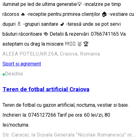
iluminat pe led de ultima generatie💡 -incalzire pe timp
răcoros 🔥 -receptie pentru primirea clienților 🏠 -vestiare cu
dușuri 🚿 -grupuri sanitare 🚽 -terasă unde se pot servi
băuturi răcoritoare 🍻 Detalii & rezervări: 0766741165 Va
asteptam cu drag la miscare !!!🏃‍♂️ 🥇 🏆
ALEEA POTELU,NR.26A, Craiova, Romania
Sport și agrement
Deschis
Teren de fotbal artificial Craiova
Teren de fotbal cu gazon artificial, nocturna, vestiar si baie.
Inchirieri la: 0745127266 Tarif pe ora: 60 lei/zi, 80
lei/nocturna.
Str. Caracal, la Scoala Generala "Nicolae Romanescu" nr. 29, Craiova, Romania