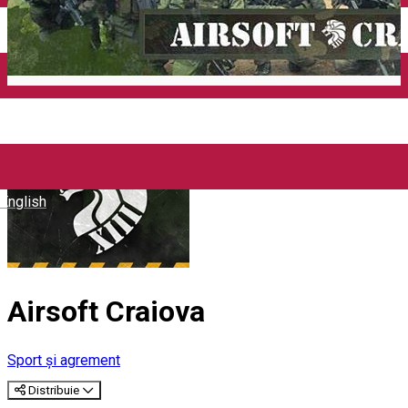
Închirieri auto
Închirieri biciclete
Taxi
Încărcare vehicule electrice
English
Airsoft Craiova
Sport și agrement
Distribuie