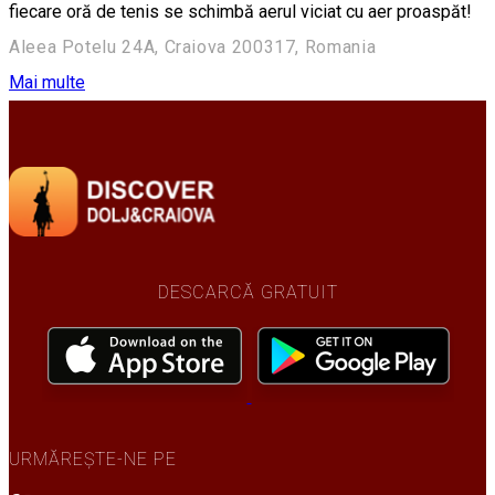
fiecare oră de tenis se schimbă aerul viciat cu aer proaspăt!
Aleea Potelu 24A, Craiova 200317, Romania
Mai multe
DESCARCĂ GRATUIT
URMĂREȘTE-NE PE