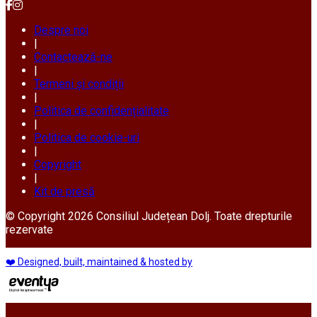
Despre noi
|
Contactează-ne
|
Termeni și condiții
|
Politica de confidențialitate
|
Politica de cookie-uri
|
Copyright
|
Kit de presă
© Copyright 2026 Consiliul Județean Dolj. Toate drepturile
rezervate
❤️ Designed, built, maintained & hosted by