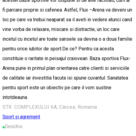
acestei baze sportive vor dispune si de alte facilitati, cum ar
fi parcare proprie si cafenea. Astfel, Flux –Arena va deveni un
loc pe care va trebui neaparat sa il aveti in vedere atunci cand
vine vorba de relaxare, miscare si distractie, un loc care
incetul cu incetul are toate sansele sa devina o a doua familie
pentru orice iubitor de sport.De ce? Pentru ca acesta
constituie o raritate in peisajul craiovean. Baza sportiva Flux-
Arena pune in primul plan orientarea catre clienti si serviciile
de calitate iar investitia facuta isi spune cuvantul. Sanatatea
pentru sport este un obiectiv pe care il vom sustine
intotdeauna.
STR. COMPLEXULUI 6A, Cârcea, Romania
Sport și agrement
Deschis