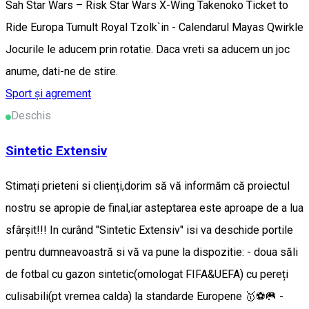
Sah Star Wars – Risk Star Wars X-Wing Takenoko Ticket to
Ride Europa Tumult Royal Tzolk`in - Calendarul Mayas Qwirkle
Jocurile le aducem prin rotatie. Daca vreti sa aducem un joc
anume, dati-ne de stire.
Sport și agrement
Deschis
Sintetic Extensiv
Stimați prieteni si clienți,dorim să vă informăm că proiectul
nostru se apropie de final,iar asteptarea este aproape de a lua
sfârșit!!! In curând "Sintetic Extensiv" isi va deschide portile
pentru dumneavoastră si vă va pune la dispozitie: - doua săli
de fotbal cu gazon sintetic(omologat FIFA&UEFA) cu pereți
culisabili(pt vremea calda) la standarde Europene 🥇⚽️🥅 -