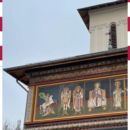
Închirieri auto
Închirieri biciclete
Taxi
Încărcare vehicule electrice
English