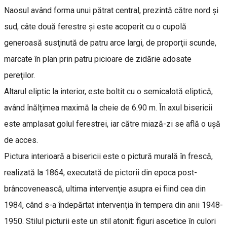
Naosul având forma unui pătrat central, prezintă către nord şi
sud, câte două ferestre şi este acoperit cu o cupolă
generoasă susţinută de patru arce largi, de proporţii scunde,
marcate în plan prin patru picioare de zidărie adosate
pereţilor.
Altarul eliptic la interior, este boltit cu o semicalotă eliptică,
având înălțimea maximă la cheie de 6.90 m. În axul bisericii
este amplasat golul ferestrei, iar către miază-zi se află o ușă
de acces.
Pictura interioară a bisericii este o pictură murală în frescă,
realizată la 1864, executată de pictorii din epoca post-
brâncovenească, ultima intervenţie asupra ei fiind cea din
1984, când s-a îndepărtat intervenţia în tempera din anii 1948-
1950. Stilul picturii este un stil atonit: figuri ascetice în culori