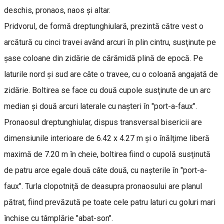
deschis, pronaos, naos şi altar.
Pridvorul, de formă dreptunghiulară, prezintă către vest o
arcătură cu cinci travei având arcuri în plin cintru, susţinute pe
şase coloane din zidărie de cărămidă plină de epocă. Pe
laturile nord şi sud are câte o travee, cu o coloană angajată de
zidărie. Boltirea se face cu două cupole susţinute de un arc
median şi două arcuri laterale cu naşteri în "port-a-faux".
Pronaosul dreptunghiular, dispus transversal bisericii are
dimensiunile interioare de 6.42 x 4.27 m şi o înălţime liberă
maximă de 7.20 m în cheie, boltirea fiind o cupolă susţinută
de patru arce egale două câte două, cu naşterile în "port-a-
faux". Turla clopotniţă de deasupra pronaosului are planul
pătrat, fiind prevăzută pe toate cele patru laturi cu goluri mari
închise cu tâmplărie "abat-son".