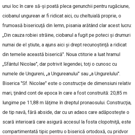
unui loc în care să-şi poată pleca genunchii pentru rugăciune,
ciobanul ungurean ar fi ridicat aici, cu cheltuială proprie, o
frumoasă bisericuţă din lemn, pisania arătând clar acest lucru:
„Din cauza robiei străine, ciobanul a fugit pe poteci şi drumuri
numai de el ştiute, a ajuns aici şi drept recunoştinţă a ridicat
din temelie această biserică". Noua ctitorie a luat hramul
„Sfântul Nicolae", dar potrivit legendei, toţi o cunosc cu
numele de Ungureni, „a Ungureanului" sau „a Ungurelului".
Biserica "Sf. Nicolae" este o construcție de dimensiuni relativ
mari, ţinând cont de epoca în care a fost construită: 20,85 m
lungime pe 11,88 m lăţime în dreptul pronaosului. Construcţia,
de tip navă, fără abside, dar cu un adaos care adăposteşte o
scară interioară care asigură accesul la fosta clopotniţă, este
compartimentată tipic pentru o biserică ortodoxă, cu pridvor