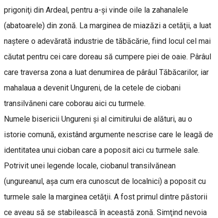
prigoniţi din Ardeal, pentru a-şi vinde oile la zahanalele
(abatoarele) din zonă. La marginea de miazăzi a cetăţii, a luat
naştere o adevărată industrie de tăbăcărie, fiind locul cel mai
căutat pentru cei care doreau să cumpere piei de oaie. Pârâul
care traversa zona a luat denumirea de pârâul Tăbăcarilor, iar
mahalaua a devenit Ungureni, de la cetele de ciobani
transilvăneni care coborau aici cu turmele.
Numele bisericii Ungureni şi al cimitirului de alături, au o
istorie comună, existând argumente nescrise care le leagă de
identitatea unui cioban care a poposit aici cu turmele sale.
Potrivit unei legende locale, ciobanul transilvănean
(ungureanul, aşa cum era cunoscut de localnici) a poposit cu
turmele sale la marginea cetăţii. A fost primul dintre păstorii
ce aveau să se stabilească în această zonă. Simţind nevoia