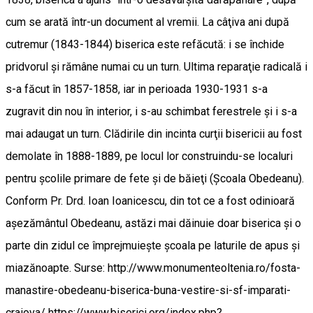
cum se arată într-un document al vremii. La câţiva ani după
cutremur (1843-1844) biserica este refăcută: i se închide
pridvorul şi rămâne numai cu un turn. Ultima reparaţie radicală i
s-a făcut în 1857-1858, iar in perioada 1930-1931 s-a
zugravit din nou în interior, i s-au schimbat ferestrele şi i s-a
mai adaugat un turn. Clădirile din incinta curţii bisericii au fost
demolate în 1888-1889, pe locul lor construindu-se localuri
pentru şcolile primare de fete şi de băieţi (Şcoala Obedeanu).
Conform Pr. Drd. Ioan Ioanicescu, din tot ce a fost odinioară
așezământul Obedeanu, astăzi mai dăinuie doar biserica și o
parte din zidul ce împrejmuiește școala pe laturile de apus și
miazănoapte. Surse: http://www.monumenteoltenia.ro/fosta-
manastire-obedeanu-biserica-buna-vestire-si-sf-imparati-
craiova/ https://www.biserici.org/index.php?