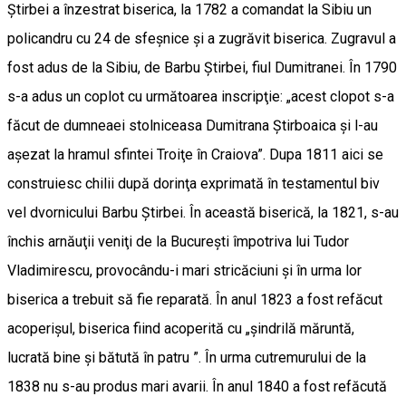
Ştirbei a înzestrat biserica, la 1782 a comandat la Sibiu un
policandru cu 24 de sfeşnice şi a zugrăvit biserica. Zugravul a
fost adus de la Sibiu, de Barbu Ştirbei, fiul Dumitranei. În 1790
s-a adus un coplot cu următoarea inscripţie: „acest clopot s-a
făcut de dumneaei stolniceasa Dumitrana Ştirboaica şi l-au
aşezat la hramul sfintei Troiţe în Craiova”. Dupa 1811 aici se
construiesc chilii după dorinţa exprimată în testamentul biv
vel dvornicului Barbu Ştirbei. În această biserică, la 1821, s-au
închis arnăuţii veniţi de la Bucureşti împotriva lui Tudor
Vladimirescu, provocându-i mari stricăciuni şi în urma lor
biserica a trebuit să fie reparată. În anul 1823 a fost refăcut
acoperişul, biserica fiind acoperită cu „şindrilă măruntă,
lucrată bine şi bătută în patru ”. În urma cutremurului de la
1838 nu s-au produs mari avarii. În anul 1840 a fost refăcută