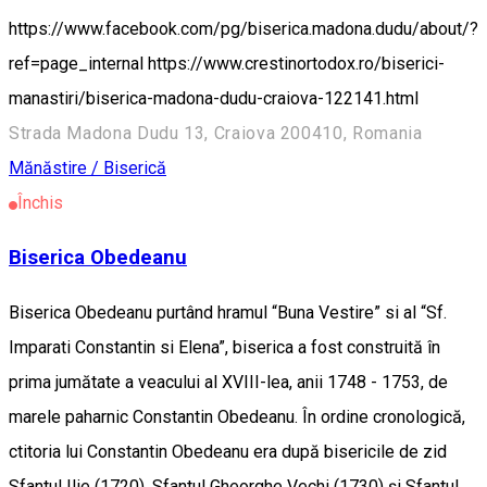
https://www.facebook.com/pg/biserica.madona.dudu/about/?
ref=page_internal https://www.crestinortodox.ro/biserici-
manastiri/biserica-madona-dudu-craiova-122141.html
Strada Madona Dudu 13, Craiova 200410, Romania
Mănăstire / Biserică
Închis
Biserica Obedeanu
Biserica Obedeanu purtând hramul “Buna Vestire” si al “Sf.
Imparati Constantin si Elena”, biserica a fost construită în
prima jumătate a veacului al XVIII-lea, anii 1748 - 1753, de
marele paharnic Constantin Obedeanu. În ordine cronologică,
ctitoria lui Constantin Obedeanu era după bisericile de zid
Sfantul Ilie (1720), Sfantul Gheorghe Vechi (1730) şi Sfantul