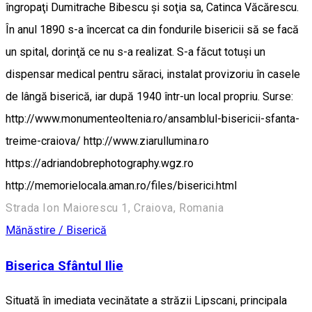
îngropaţi Dumitrache Bibescu şi soţia sa, Catinca Văcărescu.
În anul 1890 s-a încercat ca din fondurile bisericii să se facă
un spital, dorinţă ce nu s-a realizat. S-a făcut totuşi un
dispensar medical pentru săraci, instalat provizoriu în casele
de lângă biserică, iar după 1940 într-un local propriu. Surse:
http://www.monumenteoltenia.ro/ansamblul-bisericii-sfanta-
treime-craiova/ http://www.ziarullumina.ro
https://adriandobrephotography.wgz.ro
http://memorielocala.aman.ro/files/biserici.html
Strada Ion Maiorescu 1, Craiova, Romania
Mănăstire / Biserică
Biserica Sfântul Ilie
Situată în imediata vecinătate a străzii Lipscani, principala