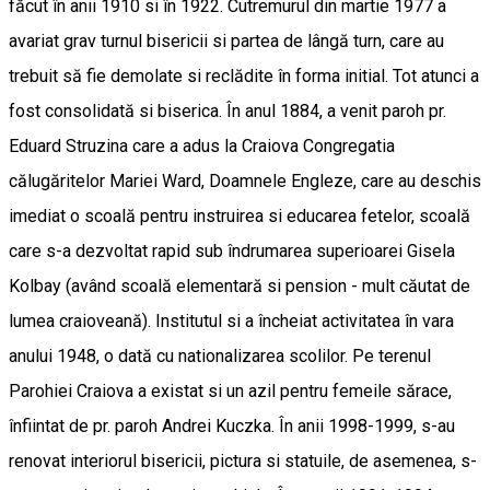
făcut în anii 1910 si în 1922. Cutremurul din martie 1977 a
avariat grav turnul bisericii si partea de lângă turn, care au
trebuit să fie demolate si reclădite în forma initial. Tot atunci a
fost consolidată si biserica. În anul 1884, a venit paroh pr.
Eduard Struzina care a adus la Craiova Congregatia
călugăritelor Mariei Ward, Doamnele Engleze, care au deschis
imediat o scoală pentru instruirea si educarea fetelor, scoală
care s-a dezvoltat rapid sub îndrumarea superioarei Gisela
Kolbay (având scoală elementară si pension - mult căutat de
lumea craioveană). Institutul si a încheiat activitatea în vara
anului 1948, o dată cu nationalizarea scolilor. Pe terenul
Parohiei Craiova a existat si un azil pentru femeile sărace,
înfiintat de pr. paroh Andrei Kuczka. În anii 1998-1999, s-au
renovat interiorul bisericii, pictura si statuile, de asemenea, s-