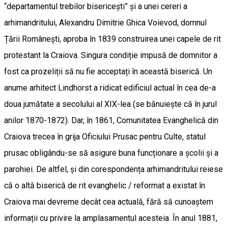
“departamentul trebilor bisericești” și a unei cereri a
arhimandritului, Alexandru Dimitrie Ghica Voievod, domnul
Țării Românești, aproba în 1839 construirea unei capele de rit
protestant la Craiova. Singura condiție impusă de domnitor a
fost ca prozeliții să nu fie acceptați în această biserică. Un
anume arhitect Lindhorst a ridicat edificiul actual în cea de-a
doua jumătate a secolului al XIX-lea (se bănuiește că în jurul
anilor 1870-1872). Dar, în 1861, Comunitatea Evanghelică din
Craiova trecea în grija Oficiului Prusac pentru Culte, statul
prusac obligându-se să asigure buna funcționare a școlii și a
parohiei. De altfel, și din corespondența arhimandritului reiese
că o altă biserică de rit evanghelic / reformat a existat în
Craiova mai devreme decât cea actuală, fără să cunoaștem
informații cu privire la amplasamentul acesteia. În anul 1881,