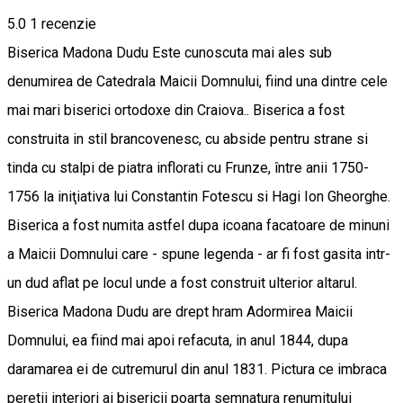
5.0
1 recenzie
Biserica Madona Dudu Este cunoscuta mai ales sub
denumirea de Catedrala Maicii Domnului, fiind una dintre cele
mai mari biserici ortodoxe din Craiova.. Biserica a fost
construita in stil brancovenesc, cu abside pentru strane si
tinda cu stalpi de piatra inflorati cu Frunze, între anii 1750-
1756 la iniţiativa lui Constantin Fotescu si Hagi Ion Gheorghe.
Biserica a fost numita astfel dupa icoana facatoare de minuni
a Maicii Domnului care - spune legenda - ar fi fost gasita intr-
un dud aflat pe locul unde a fost construit ulterior altarul.
Biserica Madona Dudu are drept hram Adormirea Maicii
Domnului, ea fiind mai apoi refacuta, in anul 1844, dupa
daramarea ei de cutremurul din anul 1831. Pictura ce imbraca
peretii interiori ai bisericii poarta semnatura renumitului