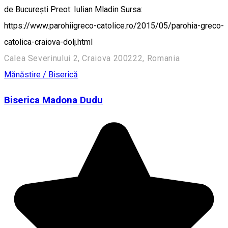
de Bucureşti Preot: Iulian Mladin Sursa:
https://www.parohiigreco-catolice.ro/2015/05/parohia-greco-
catolica-craiova-dolj.html
Calea Severinului 2, Craiova 200222, Romania
Mănăstire / Biserică
Biserica Madona Dudu