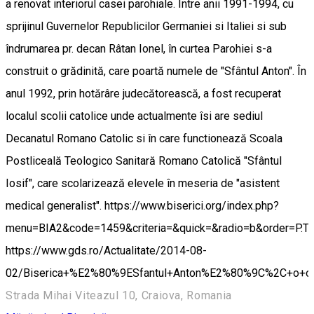
a renovat interiorul casei parohiale. Între anii 1991-1994, cu
sprijinul Guvernelor Republicilor Germaniei si Italiei si sub
îndrumarea pr. decan Râtan Ionel, în curtea Parohiei s-a
construit o grădinită, care poartă numele de "Sfântul Anton". În
anul 1992, prin hotărâre judecătorească, a fost recuperat
localul scolii catolice unde actualmente îsi are sediul
Decanatul Romano Catolic si în care functionează Scoala
Postliceală Teologico Sanitară Romano Catolică "Sfântul
Iosif", care scolarizează elevele în meseria de "asistent
medical generalist". https://www.biserici.org/index.php?
menu=BIA2&code=1459&criteria=&quick=&radio=b&order=P.
https://www.gds.ro/Actualitate/2014-08-
02/Biserica+%E2%80%9ESfantul+Anton%E2%80%9C%2C+o+ope
Strada Mihai Viteazul 10, Craiova, Romania