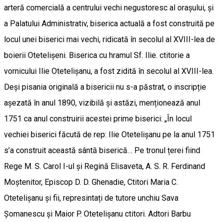
arteră comercială a centrului vechi negustoresc al orașului, și
a Palatului Administrativ, biserica actuală a fost construită pe
locul unei biserici mai vechi, ridicată în secolul al XVIII-lea de
boierii Otetelișeni. Biserica cu hramul Sf. Ilie. ctitorie a
vornicului Ilie Otetelișanu, a fost zidită în secolul al XVIII-lea.
Deși pisania originală a bisericii nu s-a păstrat, o inscripție
așezată în anul 1890, vizibilă și astăzi, menționează anul
1751 ca anul construirii acestei prime biserici: „În locul
vechiei biserici făcută de rep: Ilie Otetelișanu pe la anul 1751
s’a construit această sântă biserică… Pe tronul țerei fiind
Rege M. S. Carol I-ul și Regină Elisaveta, A. S. R. Ferdinand
Moștenitor, Episcop D. D. Ghenadie, Ctitori Maria C.
Otetelișanu și fii, represintați de tutore unchiu Sava
Șomanescu și Maior P. Otetelișanu ctitori. Adtori Barbu