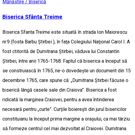
Mănăstire / Biserică
Biserica Sfânta Treime
Biserica Sfanta Treime este situată în strada Ion Maiorescu
nr.9 (fosta Barbu Ştirbei ), în faţa Colegiului Naţional Carol I. A
fost ctitorită de Dumitrana Ştirbei, văduva lui Constantin
Ştirbei, între anii 1765-1768. Faptul că biserica a început să
se construiască în 1765, ne-o dovedeşte un document din 15
decembrie 1765, care spune că: „Dumitrana Ştirbei făcuse o
biserică lângă casele sale din Craiova”. Biserica a fost
ridicată la marginea Craiovei, pentru a avea întinderea
necesară pentru „curte”. Curţile boiereşti din jurul bisericilor
constituianu la început prima margine a oraşului, ca mai târziu
să formeze centrul cel mai dezvoltat al Craiovei. Dumitrana