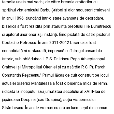
temelia uneia mai vechi, de către breasla croitorilor cu
sprijinul vistiernicului Barbu Știrbei și alor negustori craioveni.
În anul 1896, ajungând într-o stare avansată de degradare,
biserica a fost rezidită prin stăruința preotului Ilie Dumitrescu
și ajutorul unor enoriași înstăriți, fiind pictată de către pictorul
Costache Petrescu. În anii 2011-2012 biserica a fost
consolidată și restaurată, împreună cu întregul ansamblu
istoric, sub oblăduirea I. P. S. Dr. Irineu Popa Arhiepiscopul
Craiovei și Mitropolitul Olteniei și cu osârdia P. C. Pr. Paroh
Constantin Reșceanu.” Primul lăcaș de cult construit pe locul
actualei biserici Mântuleasa a fost o biserică mică de lemn,
ridicată la începutul sau jumătatea secolului al XVIII-lea de
jupâneasa Despina (sau Dospina), soția vistiernicului
Strâmbeanu. În acele vremuri nu era un lucru ieșit din comun