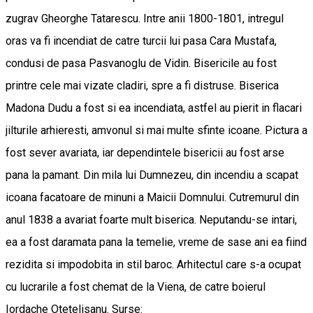
zugrav Gheorghe Tatarescu. Intre anii 1800-1801, intregul
oras va fi incendiat de catre turcii lui pasa Cara Mustafa,
condusi de pasa Pasvanoglu de Vidin. Bisericile au fost
printre cele mai vizate cladiri, spre a fi distruse. Biserica
Madona Dudu a fost si ea incendiata, astfel au pierit in flacari
jilturile arhieresti, amvonul si mai multe sfinte icoane. Pictura a
fost sever avariata, iar dependintele bisericii au fost arse
pana la pamant. Din mila lui Dumnezeu, din incendiu a scapat
icoana facatoare de minuni a Maicii Domnului. Cutremurul din
anul 1838 a avariat foarte mult biserica. Neputandu-se intari,
ea a fost daramata pana la temelie, vreme de sase ani ea fiind
rezidita si impodobita in stil baroc. Arhitectul care s-a ocupat
cu lucrarile a fost chemat de la Viena, de catre boierul
Iordache Otetelisanu. Surse: