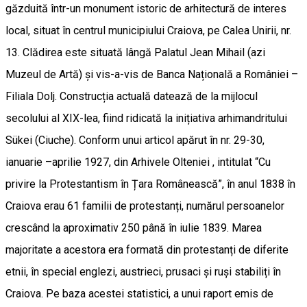
găzduită într-un monument istoric de arhitectură de interes
local, situat în centrul municipiului Craiova, pe Calea Unirii, nr.
13. Clădirea este situată lângă Palatul Jean Mihail (azi
Muzeul de Artă) și vis-a-vis de Banca Națională a României –
Filiala Dolj. Construcția actuală datează de la mijlocul
secolului al XIX-lea, fiind ridicată la inițiativa arhimandritului
Sükei (Ciuche). Conform unui articol apărut în nr. 29-30,
ianuarie –aprilie 1927, din Arhivele Olteniei , intitulat “Cu
privire la Protestantism în Țara Românească”, în anul 1838 în
Craiova erau 61 familii de protestanți, numărul persoanelor
crescând la aproximativ 250 până în iulie 1839. Marea
majoritate a acestora era formată din protestanți de diferite
etnii, în special englezi, austrieci, prusaci și ruși stabiliți în
Craiova. Pe baza acestei statistici, a unui raport emis de