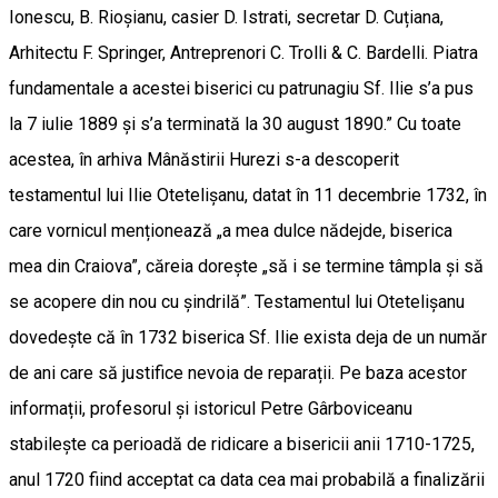
Ionescu, B. Rioșianu, casier D. Istrati, secretar D. Cuțiana,
Arhitectu F. Springer, Antreprenori C. Trolli & C. Bardelli. Piatra
fundamentale a acestei biserici cu patrunagiu Sf. Ilie s’a pus
la 7 iulie 1889 și s’a terminată la 30 august 1890.” Cu toate
acestea, în arhiva Mânăstirii Hurezi s-a descoperit
testamentul lui Ilie Otetelișanu, datat în 11 decembrie 1732, în
care vornicul menționează „a mea dulce nădejde, biserica
mea din Craiova”, căreia dorește „să i se termine tâmpla și să
se acopere din nou cu șindrilă”. Testamentul lui Otetelișanu
dovedește că în 1732 biserica Sf. Ilie exista deja de un număr
de ani care să justifice nevoia de reparații. Pe baza acestor
informații, profesorul și istoricul Petre Gârboviceanu
stabilește ca perioadă de ridicare a bisericii anii 1710-1725,
anul 1720 fiind acceptat ca data cea mai probabilă a finalizării