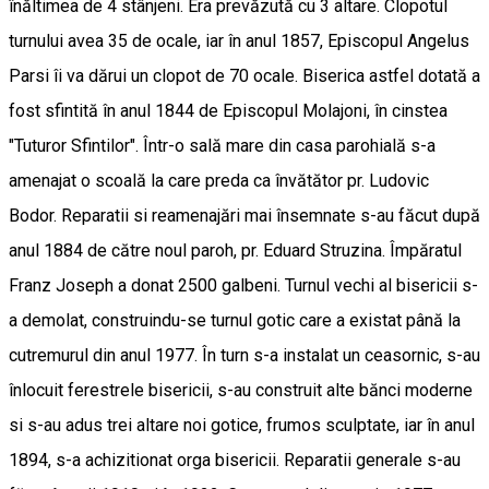
înăltimea de 4 stânjeni. Era prevăzută cu 3 altare. Clopotul
turnului avea 35 de ocale, iar în anul 1857, Episcopul Angelus
Parsi îi va dărui un clopot de 70 ocale. Biserica astfel dotată a
fost sfintită în anul 1844 de Episcopul Molajoni, în cinstea
"Tuturor Sfintilor". Într-o sală mare din casa parohială s-a
amenajat o scoală la care preda ca învătător pr. Ludovic
Bodor. Reparatii si reamenajări mai însemnate s-au făcut după
anul 1884 de către noul paroh, pr. Eduard Struzina. Împăratul
Franz Joseph a donat 2500 galbeni. Turnul vechi al bisericii s-
a demolat, construindu-se turnul gotic care a existat până la
cutremurul din anul 1977. În turn s-a instalat un ceasornic, s-au
înlocuit ferestrele bisericii, s-au construit alte bănci moderne
si s-au adus trei altare noi gotice, frumos sculptate, iar în anul
1894, s-a achizitionat orga bisericii. Reparatii generale s-au