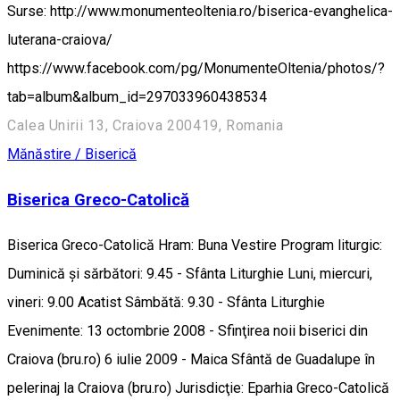
Surse: http://www.monumenteoltenia.ro/biserica-evanghelica-
luterana-craiova/
https://www.facebook.com/pg/MonumenteOltenia/photos/?
tab=album&album_id=297033960438534
Calea Unirii 13, Craiova 200419, Romania
Mănăstire / Biserică
Biserica Greco-Catolică
Biserica Greco-Catolică Hram: Buna Vestire Program liturgic:
Duminică și sărbători: 9.45 - Sfânta Liturghie Luni, miercuri,
vineri: 9.00 Acatist Sâmbătă: 9.30 - Sfânta Liturghie
Evenimente: 13 octombrie 2008 - Sfinţirea noii biserici din
Craiova (bru.ro) 6 iulie 2009 - Maica Sfântă de Guadalupe în
pelerinaj la Craiova (bru.ro) Jurisdicţie: Eparhia Greco-Catolică