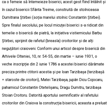
ca o femeie să întemeieze biserici, acest gest fiind întâlnit și
în cazul bisericii Sfânta Treime, construită de stolniceasa
Dumitrana Știrbei (soția marelui stolnic Constantin Știrbei).
Spre finalul secolului, pe locul micuței biserici s-a ridicat din
temelie o biserică de piatră, la inițiativa vistiernicului Barbu
Știrbei, sprijinit de rafetul (breasla) croitorilor și de alți
neguțători craioveni. Conform unui articol despre biserică din
Arhivele Olteniei, 10, nr. 54-55, din martie – iunie 1931, o
veche inscripție din 2 iunie 1786 a acestei biserici dărâmate
preciza printre ctitorii acestia și pe loan Tarzibașa (terzibașă
= staroste de croitori), Matei Tarzibașa, jupân Dicu Cojocaru,
paharnicul Constantin Otetelișanu, Dragu Dumitru, tarzibașa
Stoian Croitoru. Datorită aportului semnificativ al rafetului
croitorilor din Craiova la construcția bisericii, aceasta a preluat