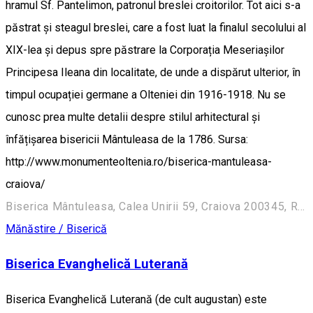
hramul Sf. Pantelimon, patronul breslei croitorilor. Tot aici s-a
păstrat și steagul breslei, care a fost luat la finalul secolului al
XIX-lea și depus spre păstrare la Corporația Meseriașilor
Principesa Ileana din localitate, de unde a dispărut ulterior, în
timpul ocupației germane a Olteniei din 1916-1918. Nu se
cunosc prea multe detalii despre stilul arhitectural și
înfățișarea bisericii Mântuleasa de la 1786. Sursa:
http://www.monumenteoltenia.ro/biserica-mantuleasa-
craiova/
Biserica Mântuleasa, Calea Unirii 59, Craiova 200345, Romania
Mănăstire / Biserică
Biserica Evanghelică Luterană
Biserica Evanghelică Luterană (de cult augustan) este