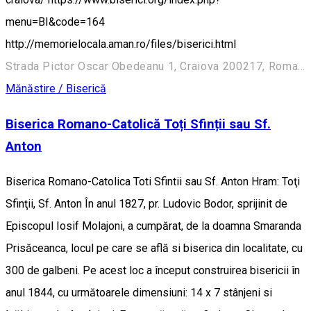
menu=BI&code=164
http://memorielocala.aman.ro/files/biserici.html
Strada Pictor Oscar Obedeanu 1, Craiova 200217, Romania
Mănăstire / Biserică
Biserica Romano-Catolică Toți Sfinții sau Sf.
Anton
Biserica Romano-Catolica Toti Sfintii sau Sf. Anton Hram: Toţi
Sfinţii, Sf. Anton În anul 1827, pr. Ludovic Bodor, sprijinit de
Episcopul Iosif Molajoni, a cumpărat, de la doamna Smaranda
Prisăceanca, locul pe care se află si biserica din localitate, cu
300 de galbeni. Pe acest loc a început construirea bisericii în
anul 1844, cu următoarele dimensiuni: 14 x 7 stânjeni si