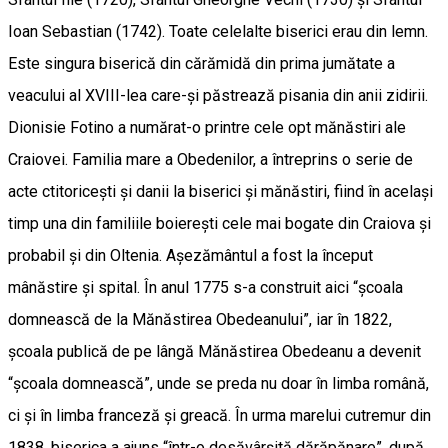
Ioan Sebastian (1742). Toate celelalte biserici erau din lemn.
Este singura biserică din cărămidă din prima jumătate a
veacului al XVIII-lea care-şi păstrează pisania din anii zidirii.
Dionisie Fotino a numărat-o printre cele opt mănăstiri ale
Craiovei. Familia mare a Obedenilor, a întreprins o serie de
acte ctitoriceşti şi danii la biserici şi mănăstiri, fiind în acelaşi
timp una din familiile boiereşti cele mai bogate din Craiova şi
probabil şi din Oltenia. Aşezământul a fost la început
mânăstire şi spital. În anul 1775 s-a construit aici “şcoala
domnească de la Mănăstirea Obedeanului”, iar în 1822,
şcoala publică de pe lângă Mănăstirea Obedeanu a devenit
“şcoala domnească”, unde se preda nu doar în limba română,
ci şi în limba franceză şi greacă. În urma marelui cutremur din
1838, biserica a ajuns “într-o desăvârşită dărăpănare”, după