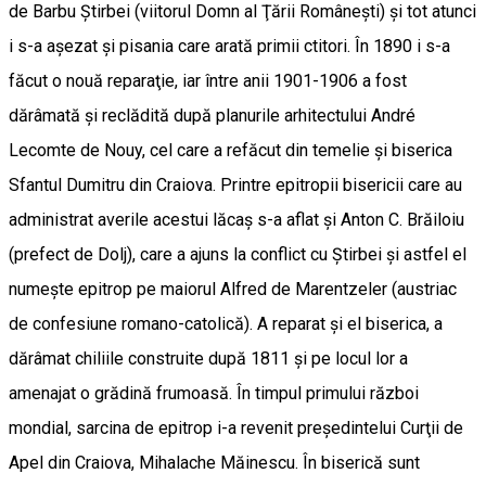
de Barbu Ştirbei (viitorul Domn al Ţării Româneşti) şi tot atunci
i s-a aşezat şi pisania care arată primii ctitori. În 1890 i s-a
făcut o nouă reparaţie, iar între anii 1901-1906 a fost
dărâmată şi reclădită după planurile arhitectului André
Lecomte de Nouy, cel care a refăcut din temelie şi biserica
Sfantul Dumitru din Craiova. Printre epitropii bisericii care au
administrat averile acestui lăcaş s-a aflat şi Anton C. Brăiloiu
(prefect de Dolj), care a ajuns la conflict cu Ştirbei şi astfel el
numeşte epitrop pe maiorul Alfred de Marentzeler (austriac
de confesiune romano-catolică). A reparat şi el biserica, a
dărâmat chiliile construite după 1811 şi pe locul lor a
amenajat o grădină frumoasă. În timpul primului război
mondial, sarcina de epitrop i-a revenit preşedintelui Curţii de
Apel din Craiova, Mihalache Măinescu. În biserică sunt