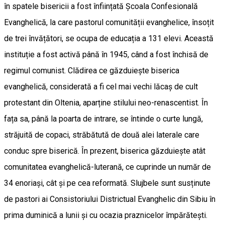
în spatele bisericii a fost înființată Școala Confesională
Evanghelică, la care pastorul comunității evanghelice, însoțit
de trei învățători, se ocupa de educația a 131 elevi. Această
instituție a fost activă până în 1945, când a fost închisă de
regimul comunist. Clădirea ce găzduiește biserica
evanghelică, considerată a fi cel mai vechi lăcaș de cult
protestant din Oltenia, aparține stilului neo-renascentist. În
fața sa, până la poarta de intrare, se întinde o curte lungă,
străjuită de copaci, străbătută de două alei laterale care
conduc spre biserică. În prezent, biserica găzduiește atât
comunitatea evanghelică-luterană, ce cuprinde un număr de
34 enoriași, cât și pe cea reformată. Slujbele sunt susținute
de pastori ai Consistoriului Districtual Evanghelic din Sibiu în
prima duminică a lunii și cu ocazia praznicelor împărătești.