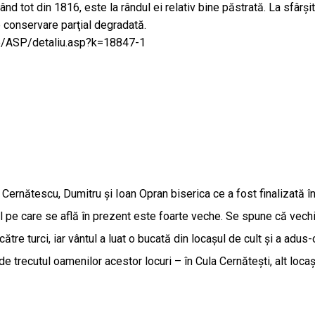
datând tot din 1816, este la rândul ei relativ bine păstrată. La sfâr
e conservare parţial degradată.
e/ASP/detaliu.asp?k=18847-1
 Cernătescu, Dumitru şi Ioan Opran biserica ce a fost finalizată în
ul pe care se află în prezent este foarte veche. Se spune că vechiul
către turci, iar vântul a luat o bucată din locașul de cult și a adu
trecutul oamenilor acestor locuri – în Cula Cernătești, alt locaș 