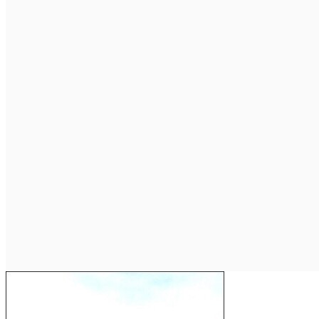
Închirieri auto
Închirieri biciclete
Taxi
Încărcare vehicule electrice
English