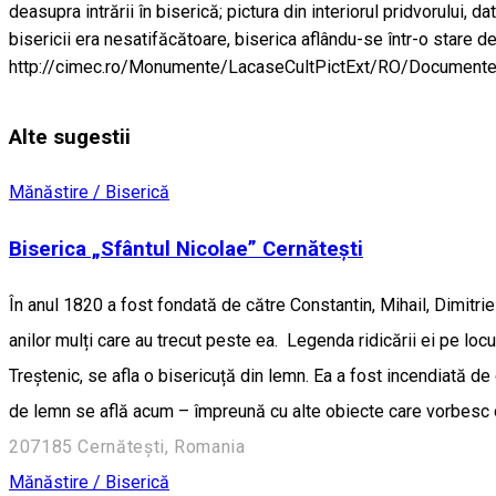
deasupra intrării în biserică; pictura din interiorul pridvorului, 
bisericii era nesatifăcătoare, biserica aflându-se într-o stare d
http://cimec.ro/Monumente/LacaseCultPictExt/RO/Document
Alte sugestii
Mănăstire / Biserică
Biserica „Sfântul Nicolae” Cernătești
În anul 1820 a fost fondată de către Constantin, Mihail, Dimitrie
anilor mulți care au trecut peste ea. Legenda ridicării ei pe loc
Treștenic, se afla o bisericuță din lemn. Ea a fost incendiată de 
de lemn se află acum – împreună cu alte obiecte care vorbesc de 
207185 Cernătești, Romania
Mănăstire / Biserică