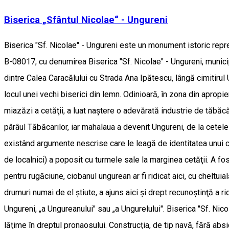
Biserica „Sfântul Nicolae“ - Ungureni
Biserica "Sf. Nicolae" - Ungureni este un monument istoric reprez
B-08017, cu denumirea Biserica "Sf. Nicolae" - Ungureni, municipiu
dintre Calea Caracălului cu Strada Ana Ipătescu, lângă cimitiru
locul unei vechi biserici din lemn. Odinioară, în zona din apropi
miazăzi a cetăţii, a luat naştere o adevărată industrie de tăbăc
pârâul Tăbăcarilor, iar mahalaua a devenit Ungureni, de la cetele 
existând argumente nescrise care le leagă de identitatea unui c
de localnici) a poposit cu turmele sale la marginea cetăţii. A f
pentru rugăciune, ciobanul ungurean ar fi ridicat aici, cu cheltui
drumuri numai de el ştiute, a ajuns aici şi drept recunoştinţă a r
Ungureni, „a Ungureanului" sau „a Ungurelului". Biserica "Sf. Ni
lăţime în dreptul pronaosului. Construcţia, de tip navă, fără ab