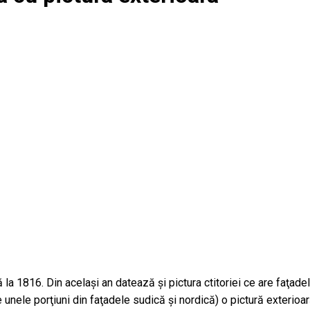
cată la 1816. Din acelaşi an datează şi pictura ctitoriei ce are faţ
unele porţiuni din faţadele sudică şi nordică) o pictură exterioar