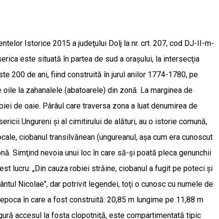
telor Istorice 2015 a judeţului Dolj la nr. crt. 207, cod DJ-II-m-
erica este situată în partea de sud a oraşului, la intersecţia
 200 de ani, fiind construită în jurul anilor 1774-1780, pe
nde oile la zahanalele (abatoarele) din zonă. La marginea de
 piei de oaie. Pârâul care traversa zona a luat denumirea de
icii Ungureni şi al cimitirului de alături, au o istorie comună,
locale, ciobanul transilvănean (ungureanul, aşa cum era cunoscut
onă. Simţind nevoia unui loc în care să-şi poată pleca genunchii
est lucru: „Din cauza robiei străine, ciobanul a fugit pe poteci şi
fântul Nicolae", dar potrivit legendei, toţi o cunosc cu numele de
de epoca în care a fost construită: 20,85 m lungime pe 11,88 m
igură accesul la fosta clopotniţă, este compartimentată tipic