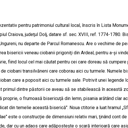
entativ pentru patrimoniul cultural local, înscris în Lista Monumen
l Craiova, judeţul Dolj, datare sf. sec. XVIII, ref. 1774-1780. Bis
l Ungureni, nu departe de Parcul Romanescu. Are o vechime de peste
erea bisericii veneau ciobanii prigoniţi din Ardeal, pentru a-şi vi
ărie, fiind locul cel mai căutat pentru cei care doreau să cumpere
de ciobani transilvăneni care coborau aici cu turmele. Numele biser
ioban care a poposit aici cu turmele sale. Potrivit unei legende 
ost primul dintre păstorii ce aveau să se stabilească în această z
ală proprie, o frumoasă bisericuţă din lemn, pisania arătând clar ac
idicat din temelie această biserică". Noua ctitorie a luat hramul „S
colae" este o construcție de dimensiuni relativ mari, ţinând cont 
side, dar cu un adaos care adăposteşte o scară interioară care as