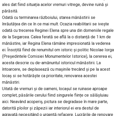
ales dat fiind situația acelor vremuri vitrege, devine ruină și
părăsită.
Odată cu terminarea războiului, starea mănăstirii se
înrăutățea din ce în ce mai mult. Ocazia reabilitarii se ivește
odată cu trecerea Reginei Elena spre una din domeniile regale
de la Segarcea. Calea ferată se află la o distanță de 1 km de
mănăstire, iar Regina Elena rămâne impresionată la vederea
ei. Însoțită fiind de renumitul om istoric și politic Nicolae Iorga
(Președintele Comisiei Monumentelor Istorice), la cererea ei,
acesta descrie cu de-amănuntul istoricul mănăstirii. La
întoarcere, se deplasează cu mașinile trecând și pe la acest
locaș si se hotărăște ca prioritate, renovarea acestei
mănăstiri.
Uitată de vremuri și de oameni, locașul se ruinase aproape
complet, păsările cerului fiind singurele ființe ce sălășluiau
aici. Neavând acoperiș, pictura se degradase în mare parte,
datorită ploilor și zăpezii iar interiorul ei era destul de
agravată necesitând o urgentă refacere. Lucrările de renovare