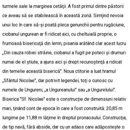
turmele sale la marginea cetăţii. A fost primul dintre păstorii
ce aveau să se stabilească în această zonă. Simţind nevoia
unui loc în care să-şi poată pleca genunchii pentru rugăciune,
ciobanul ungurean ar fi ridicat aici, cu cheltuială proprie, o
frumoasă bisericuţă din lemn, pisania arătând clar acest lucru:
„Din cauza robiei străine, ciobanul a fugit pe poteci şi drumuri
numai de el ştiute, a ajuns aici şi drept recunoştinţă a ridicat
din temelie această biserică". Noua ctitorie a luat hramul
„Sfântul Nicolae", dar potrivit legendei, toţi o cunosc cu
numele de Ungureni, „a Ungureanului" sau „a Ungurelului".
Biserica "Sf. Nicolae" este o construcție de dimensiuni relativ
mari, ţinând cont de epoca în care a fost construită: 20,85 m
lungime pe 11,88 m lăţime în dreptul pronaosului. Construcţia,
de tip navă, fără abside, dar cu un adaos care adăposteşte o