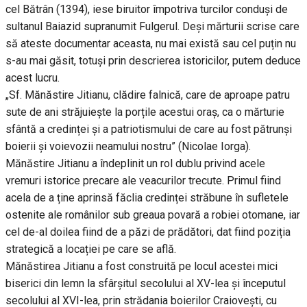
cel Bătrân (1394), iese biruitor împotriva turcilor conduși de
sultanul Baiazid supranumit Fulgerul. Deși mărturii scrise care
să ateste documentar aceasta, nu mai există sau cel puțin nu
s-au mai găsit, totuși prin descrierea istoricilor, putem deduce
acest lucru.
„Sf. Mănăstire Jitianu, clădire falnică, care de aproape patru
sute de ani străjuiește la porțile acestui oraș, ca o mărturie
sfântă a credinței și a patriotismului de care au fost pătrunși
boierii și voievozii neamului nostru” (Nicolae Iorga).
Mănăstire Jitianu a îndeplinit un rol dublu privind acele
vremuri istorice precare ale veacurilor trecute. Primul fiind
acela de a ține aprinsă făclia credinței străbune în sufletele
ostenite ale românilor sub greaua povară a robiei otomane, iar
cel de-al doilea fiind de a păzi de prădători, dat fiind poziția
strategică a locației pe care se află.
Mănăstirea Jitianu a fost construită pe locul acestei mici
biserici din lemn la sfârşitul secolului al XV-lea şi începutul
secolului al XVI-lea, prin strădania boierilor Craioveşti, cu