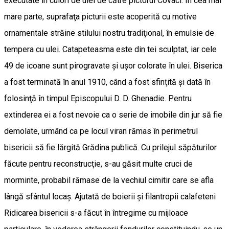
executate în culori de ulei de către pictorul Covaci. În cea mai
mare parte, suprafaţa picturii este acoperită cu motive
ornamentale străine stilului nostru tradiţional, în emulsie de
tempera cu ulei. Catapeteasma este din tei sculptat, iar cele
49 de icoane sunt pirogravate şi uşor colorate în ulei. Biserica
a fost terminată în anul 1910, când a fost sfinţită şi dată în
folosinţă în timpul Episcopului D. D. Ghenadie. Pentru
extinderea ei a fost nevoie ca o serie de imobile din jur să fie
demolate, urmând ca pe locul viran rămas în perimetrul
bisericii să fie lărgită Grădina publică. Cu prilejul săpăturilor
făcute pentru reconstrucţie, s-au găsit multe cruci de
morminte, probabil rămase de la vechiul cimitir care se afla
lângă sfântul locaş. Ajutată de boierii şi filantropii calafeteni
Ridicarea bisericii s-a făcut în întregime cu mijloace