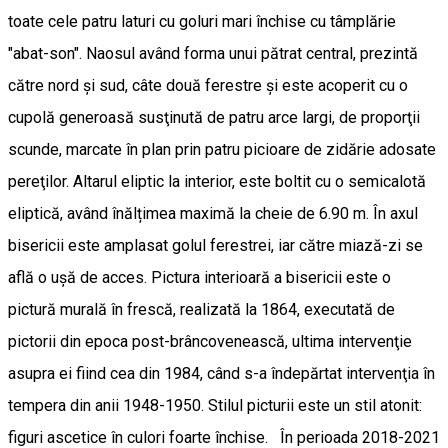
toate cele patru laturi cu goluri mari închise cu tâmplărie
"abat-son". Naosul având forma unui pătrat central, prezintă
către nord şi sud, câte două ferestre şi este acoperit cu o
cupolă generoasă susţinută de patru arce largi, de proporţii
scunde, marcate în plan prin patru picioare de zidărie adosate
pereţilor. Altarul eliptic la interior, este boltit cu o semicalotă
eliptică, având înălțimea maximă la cheie de 6.90 m. În axul
bisericii este amplasat golul ferestrei, iar către miază-zi se
află o ușă de acces. Pictura interioară a bisericii este o
pictură murală în frescă, realizată la 1864, executată de
pictorii din epoca post-brâncovenească, ultima intervenţie
asupra ei fiind cea din 1984, când s-a îndepărtat intervenţia în
tempera din anii 1948-1950. Stilul picturii este un stil atonit:
figuri ascetice în culori foarte închise. În perioada 2018-2021