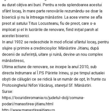
au durat câțiva ani buni. Pentru a reda splendoarea acestui
sfânt locaș, în mare parte renovările rezumându-se doar la
biserică și nu la întreaga mănăstire. La acea vreme se afla
preot al satului Titus Locusteanu, fiu de preot, care s-a
implicat și el în lucrările de renovare, fiind inițial paroh al
acestei biserici.
In anul 1932 se redeschide în mod oficial sfântul locaș, pentru
slujire și primire a credincioșilor. Mănăstire Jitianu, după
decenii de suferință, uitare și ruină, devine un nou complex
mănăstiresc,
Ultima actiune de renovare, se incepe la anul 2010, sub
directa îndrumare al Î.P.S Părinte Irineu, și pe timpul actualei
obști de călugări ce se ridică la un număr de opt, în frunte cu
Protosinghelul Nifon Văcăruș, starețul Sf. Mănăstiri.
Surse:
https://locuridinromania.ro/judetul-dolj/comuna-
podari/manastirea-jitianu.html
http://www.manastireajitianu.ro