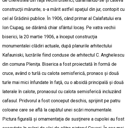
de cherestea din faţa vechii biserici, dărâ­mân­du-se şi câteva
construcţii mărunte; s-a mărit astfel spaţiul din jur, contopit cu
cel al Grădinii publice. În 1906, când primar al Calafatului era
Ion Ciupag, se dărâmă chiar sfântul locaş. Pe vatra vechii
biserici, la 20 martie 1906, a început construcţia
monumentalei clădiri actuale, după planurile arhitectului
Kafauniski, lucrările fiind conduse de arhitectul C. Anghelescu
din comuna Pleniţa. Biserica a fost proiectată în formă de
cruce, având o turlă cu calota semisferică, pronaos şi două
turle mai mici înfundate în faţă, cu o absidă principală şi două
laterale în calote, pronaosul cu calota semisferică incluzând
cafasul. Pridvorul a fost conceput deschis, sprijinit pe patru
coloane care se află la capătul unei scări monumentale.
Pictura figurală şi ornamentaţia de susţinere a cupolei au fost