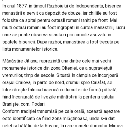
In anul 1877, in timpul Razboiului de Independenta, biserica
manastirii a servit ca depozit de obuze, iar chiliile au fost
folosite ca spital pentru ostasii romani raniti pe front. Mai
multi ostasi romani au fost ingropati in curtea manastirii, lucru
care se poate observa si astazi prin crucile asezate in
spatele bisericii. Dupa razboi, manastirea a fost trecuta pe
lista monumentelor istorice.
Mănăstire Jitianu, reprezintă una dintre cele mai vechi
monumente istorice din zona Olteniei, ce a supraviețuit
vremurilor, timp de secole. Situată în câmpia ce înconjoară
orașul Craiova, în parte de nord, drumul spre Calafat, se
întrezărește falnica biserică cu turnul ei de formă pătrată,
fiind înconjurată de livezile mănăstirii la periferia satului
Braniște, com. Podari.
Conform tradiției transmisă pe cale orală, această așezare
este identificată ca fiind zona mlăștinoasă, unde s-a dat
celebra bătălie de la Rovine, în care marele domnitor Mircea