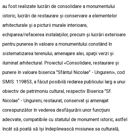
au fost realizate lucrări de consolidare a monumentului
istoric, lucrări de restaurare şi conservare a elementelor
arhitecturale şi a picturii murale interioare,
echiparea/refacerea instalaţiilor, precum şi lucrări exterioare
pentru punerea în valoare a monumentului constând în
sistematizarea terenului, amenajare alei, spaţii verzi şi
iluminat arhitectural. Proiectul «Consolidare, restaurare şi
punere în valoare biserica "Sfântul Nicolae" - Ungureni», cod
SMIS: 119853, a făcut posibilă redarea publicului larg a unui
obiectiv de patrimoniu cultural, respectiv Biserica "Sf.
Nicolae" - Ungureni, restaurat, conservat şi amenajat
corespunzător în vederea desfăşurării unor funcţiuni
adecvate, compatibile cu statutul de monument istoric, astfel
încât să poată să îşi îndeplinească misiunea sa culturală,