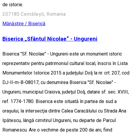
de istorie.
207185 Cernătești, Romania
Mănăstire / Biserică
Biserica „Sfântul Nicolae“ - Ungureni
Biserica "Sf. Nicolae" - Ungureni este un monument istoric
reprezentativ pentru patrimoniul cultural local, înscris în Lista
Monumentelor Istorice 2015 a judeţului Dolj la nr. crt. 207, cod
DJ-II-m-B-08017, cu denumirea Biserica "Sf. Nicolae" -
Ungureni, municipiul Craiova, judeţul Dolj, datare sf. sec. XVIII,
ref. 1774-1780. Biserica este situată în partea de sud a
oraşului, la intersecţia dintre Calea Caracălului cu Strada Ana
Ipătescu, lângă cimitirul Ungureni, nu departe de Parcul
Romanescu. Are o vechime de peste 200 de ani, fiind