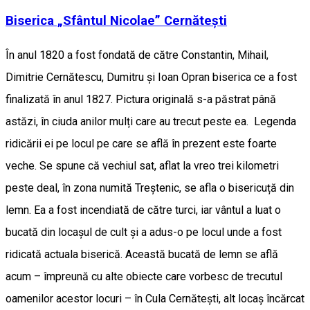
Biserica „Sfântul Nicolae” Cernătești
În anul 1820 a fost fondată de către Constantin, Mihail,
Dimitrie Cernătescu, Dumitru şi Ioan Opran biserica ce a fost
finalizată în anul 1827. Pictura originală s-a păstrat până
astăzi, în ciuda anilor mulți care au trecut peste ea. Legenda
ridicării ei pe locul pe care se află în prezent este foarte
veche. Se spune că vechiul sat, aflat la vreo trei kilometri
peste deal, în zona numită Treștenic, se afla o bisericuță din
lemn. Ea a fost incendiată de către turci, iar vântul a luat o
bucată din locașul de cult și a adus-o pe locul unde a fost
ridicată actuala biserică. Această bucată de lemn se află
acum – împreună cu alte obiecte care vorbesc de trecutul
oamenilor acestor locuri – în Cula Cernătești, alt locaș încărcat