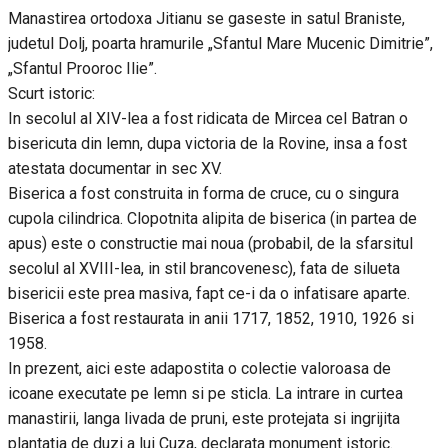
Manastirea ortodoxa Jitianu se gaseste in satul Braniste,
judetul Dolj, poarta hramurile „Sfantul Mare Mucenic Dimitrie”,
„Sfantul Prooroc Ilie”.
Scurt istoric:
In secolul al XIV-lea a fost ridicata de Mircea cel Batran o
bisericuta din lemn, dupa victoria de la Rovine, insa a fost
atestata documentar in sec XV.
Biserica a fost construita in forma de cruce, cu o singura
cupola cilindrica. Clopotnita alipita de biserica (in partea de
apus) este o constructie mai noua (probabil, de la sfarsitul
secolul al XVIII-lea, in stil brancovenesc), fata de silueta
bisericii este prea masiva, fapt ce-i da o infatisare aparte.
Biserica a fost restaurata in anii 1717, 1852, 1910, 1926 si
1958.
In prezent, aici este adapostita o colectie valoroasa de
icoane executate pe lemn si pe sticla. La intrare in curtea
manastirii, langa livada de pruni, este protejata si ingrijita
plantatia de duzi a lui Cuza, declarata monument istoric.