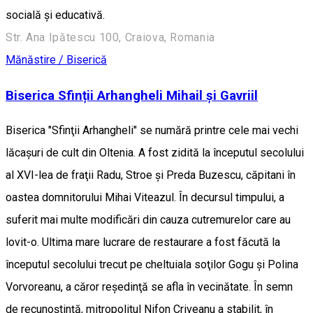
socială şi educativă.
Str. Ana Ipătescu 100, Craiova, Romania
Mănăstire / Biserică
Biserica Sfinții Arhangheli Mihail și Gavriil
Biserica "Sfinţii Arhangheli" se numără printre cele mai vechi
lăcaşuri de cult din Oltenia. A fost zidită la începutul secolului
al XVI-lea de fraţii Radu, Stroe şi Preda Buzescu, căpitani în
oastea domnitorului Mihai Viteazul. În decursul timpului, a
suferit mai multe modificări din cauza cutremurelor care au
lovit-o. Ultima mare lucrare de restaurare a fost făcută la
începutul secolului trecut pe cheltuiala soţilor Gogu şi Polina
Vorvoreanu, a căror reşedinţă se afla în vecinătate. În semn
de recunoştinţă, mitropolitul Nifon Criveanu a stabilit, în