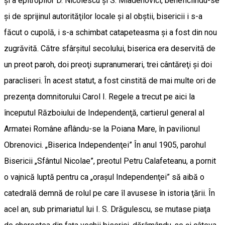
şi a epitropilor D. Nicolescu şi S. Mladenovici, beneficiindu-se
şi de sprijinul autorităţilor locale şi al obştii, bisericii i s-a
făcut o cupolă, i s-a schimbat catapeteasma şi a fost din nou
zugrăvită. Către sfârşitul secolului, biserica era deservită de
un preot paroh, doi preoţi supranumerari, trei cântăreţi şi doi
paracliseri. În acest statut, a fost cinstită de mai multe ori de
prezenţa domnitorului Carol I. Regele a trecut pe aici la
începutul Războiului de Independenţă, cartierul general al
Armatei Române aflându-se la Poiana Mare, în pavilionul
Obrenovici. „Biserica Independenţei” În anul 1905, parohul
Bisericii „Sfântul Nicolae”, preotul Petru Calafeteanu, a pornit
o vajnică luptă pentru ca „oraşul Independenţei” să aibă o
catedrală demnă de rolul pe care îl avusese în istoria ţării. În
acel an, sub primariatul lui I. S. Drăgulescu, se mutase piaţa