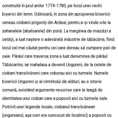
construită în jurul anilor 1774-1780, pe locul unei vechi
biserici din lemn. Odinioară, în zona din apropierea bisericii
veneau ciobanii prigoniţi din Ardeal, pentru a-şi vinde oile la
zahanalele (abatoarele) din zonă. La marginea de miazăzi a
cetăţii, a luat naştere o adevărată industrie de tăbăcărie, fiind
locul cel mai căutat pentru cei care doreau să cumpere piei de
oaie. Pârâul care traversa zona a luat denumirea de pârâul
Tăbăcarilor, iar mahalaua a devenit Ungureni, de la cetele de
ciobani transilvăneni care coborau aici cu turmele. Numele
bisericii Ungureni şi al cimitirului de alături, au o istorie
comună, existând argumente nescrise care le leagă de
identitatea unui cioban care a poposit aici cu turmele sale.
Potrivit unei legende locale, ciobanul transilvănean
(ungureanul, aşa cum era cunoscut de localnici) a poposit cu