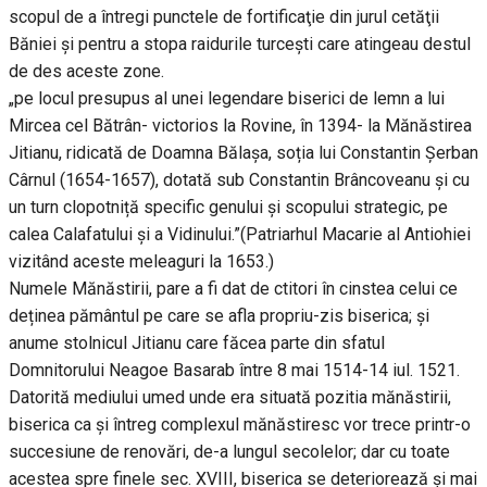
scopul de a întregi punctele de fortificaţie din jurul cetăţii
Băniei şi pentru a stopa raidurile turceşti care atingeau destul
de des aceste zone.
„pe locul presupus al unei legendare biserici de lemn a lui
Mircea cel Bătrân- victorios la Rovine, în 1394- la Mănăstirea
Jitianu, ridicată de Doamna Bălașa, soția lui Constantin Șerban
Cârnul (1654-1657), dotată sub Constantin Brâncoveanu și cu
un turn clopotniță specific genului și scopului strategic, pe
calea Calafatului și a Vidinului.”(Patriarhul Macarie al Antiohiei
vizitând aceste meleaguri la 1653.)
Numele Mănăstirii, pare a fi dat de ctitori în cinstea celui ce
deținea pământul pe care se afla propriu-zis biserica; și
anume stolnicul Jitianu care făcea parte din sfatul
Domnitorului Neagoe Basarab între 8 mai 1514-14 iul. 1521.
Datorită mediului umed unde era situată pozitia mănăstirii,
biserica ca și întreg complexul mănăstiresc vor trece printr-o
succesiune de renovări, de-a lungul secolelor; dar cu toate
acestea spre finele sec. XVIII, biserica se deteriorează și mai