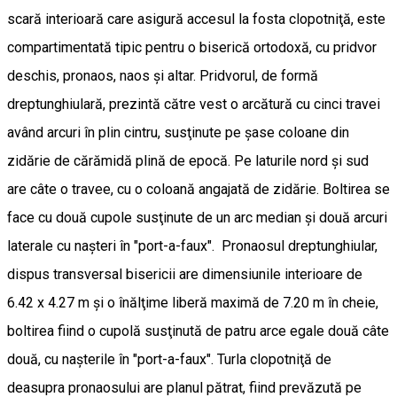
scară interioară care asigură accesul la fosta clopotniţă, este
compartimentată tipic pentru o biserică ortodoxă, cu pridvor
deschis, pronaos, naos şi altar. Pridvorul, de formă
dreptunghiulară, prezintă către vest o arcătură cu cinci travei
având arcuri în plin cintru, susţinute pe şase coloane din
zidărie de cărămidă plină de epocă. Pe laturile nord şi sud
are câte o travee, cu o coloană angajată de zidărie. Boltirea se
face cu două cupole susţinute de un arc median şi două arcuri
laterale cu naşteri în "port-a-faux". Pronaosul dreptunghiular,
dispus transversal bisericii are dimensiunile interioare de
6.42 x 4.27 m şi o înălţime liberă maximă de 7.20 m în cheie,
boltirea fiind o cupolă susţinută de patru arce egale două câte
două, cu naşterile în "port-a-faux". Turla clopotniţă de
deasupra pronaosului are planul pătrat, fiind prevăzută pe