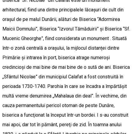
Biserica “Sf. Nicolae” din Calafat este un monument
arhitectural, fiind una dintre principalele lăcașuri de cult din
orașul de pe malul Dunării, alături de Biserica “Adormirea
Maicii Domnului”, Biserica “Izvorul Tămăduirii” și Biserica “Sf.
Mucenic Gheorghe”, fiind considerata un monument . Situată
într-o zonă centrală a orașului, la mijlocul distanței dintre
Primărie și intrarea în port, biserica atrage numeroși
credincioși de mai bine de mai bine de o sută de ani. Biserica
„Sfântul Nicolae” din municipiul Calafat a fost construită în
perioada 1730-1740. Parohia în care se încadra a împărtăşit
multă vreme denumirea „Mahalaua din deal”. În vechime, din
cauza permanentului pericol otoman de peste Dunăre,
biserica a funcţionat la început într-un bordei. I s-au construit
mai apoi, dar tot în pământ, pereţi de zid. În toamna anului