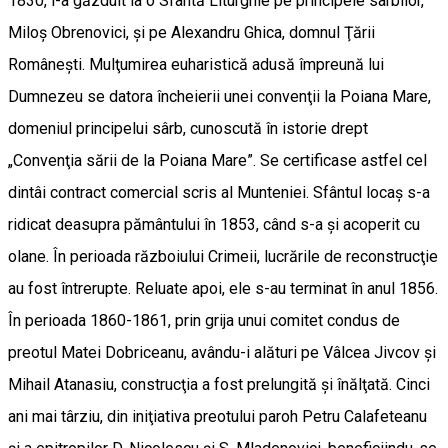
1830, i-a găzduit la o Sfântă Liturghie pe principele sârbilor,
Miloş Obrenovici, şi pe Alexandru Ghica, domnul Ţării
Româneşti. Mulţumirea euharistică adusă împreună lui
Dumnezeu se datora încheierii unei convenţii la Poiana Mare,
domeniul principelui sârb, cunoscută în istorie drept
„Convenţia sării de la Poiana Mare”. Se certificase astfel cel
dintâi contract comercial scris al Munteniei. Sfântul locaş s-a
ridicat dea­supra pământului în 1853, când s-a şi acoperit cu
olane. În perioada războiului Crimeii, lucrările de reconstrucţie
au fost întrerupte. Reluate apoi, ele s-au terminat în anul 1856.
În perioada 1860-1861, prin grija unui comitet condus de
preotul Matei Dobriceanu, avându-i alături pe Vâlcea Jivcov şi
Mihail Atanasiu, construcţia a fost prelungită şi înălţată. Cinci
ani mai târziu, din iniţiativa preotului paroh Petru Calafeteanu