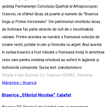
şedinţa Permanenţei Consiliului Eparhial al Arhiepiscopiei
Craiovei, ca sfântul lăcaş să poarte şi numele de "Biserica
Gogu şi Polina Vorvoreanu". Din patrimoniul cinstitului lăcaş
de închinare fac parte obiecte de cult de o inestimabilă
valoare. Printre acestea se numără o frumoasă colecţie de
icoane vechi, pictate în ulei şi ferecate cu argint. Anul acesta
în curtea bisericii a fost ridicată o frumoasă troiţă în amintirea
celor care pentru credinţa ortodoxă au suferit în lagărele şi
închisorile comuniste. Sursa text: ziarullumina.ro
Strada Frații Buzești 22, Craiova 200382, Romania
Mănăstire / Biserică
Biserica „Sfântul Nicolae” Calafat