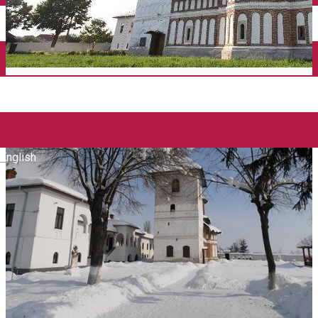
Închirieri auto
Închirieri biciclete
Taxi
Încărcare vehicule electrice
English