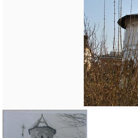
Închirieri auto
Închirieri biciclete
Taxi
Încărcare vehicule electrice
English