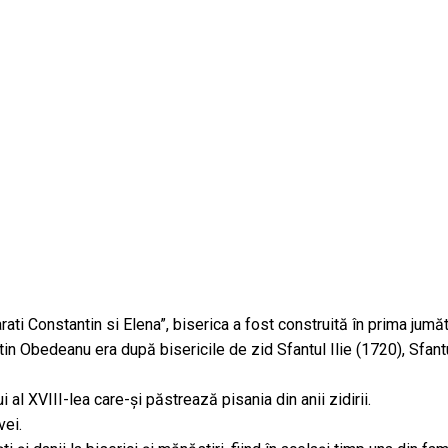
ti Constantin si Elena”, biserica a fost construită în prima jumăt
tin Obedeanu era după bisericile de zid Sfantul Ilie (1720), Sfan
al XVIII-lea care-şi păstrează pisania din anii zidirii.
vei.