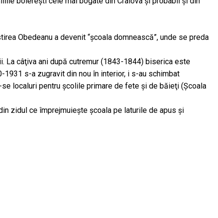
miliile boiereşti cele mai bogate din Craiova şi probabil şi din
ăstirea Obedeanu a devenit “şcoala domnească”, unde se preda
ii. La câţiva ani după cutremur (1843-1844) biserica este
0-1931 s-a zugravit din nou în interior, i s-au schimbat
u-se localuri pentru şcolile primare de fete şi de băieţi (Şcoala
in zidul ce împrejmuiește școala pe laturile de apus și