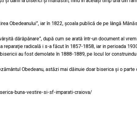
i şi danii la biserici şi mănăstiri, fiind în acelaşi timp una din fa
tirea Obedeanului”, iar în 1822, şcoala publică de pe lângă Măn
ăvârşită dărăpănare”, după cum se arată într-un document al vrem
ma reparaţie radicală i s-a făcut în 1857-1858, iar in perioada 193
ţii bisericii au fost demolate în 1888-1889, pe locul lor construind
șezământul Obedeanu, astăzi mai dăinuie doar biserica și o parte d
erica-buna-vestire-si-sf-imparati-craiova/