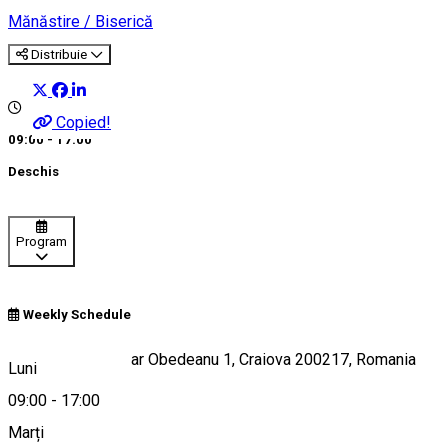
Mănăstire / Biserică
Distribuie
Copied!
09:00 - 17:00
Deschis
Program
Weekly Schedule
Strada Pictor Oscar Obedeanu 1, Craiova 200217, Romania
Luni
09:00
-
17:00
Marți
Hartă