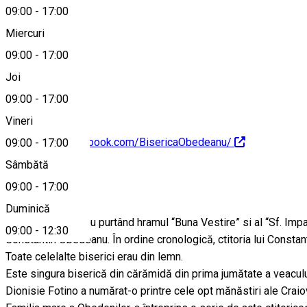
09:00
-
17:00
Miercuri
09:00
-
17:00
0773913867
Joi
09:00
-
17:00
Vineri
https://www.facebook.com/BisericaObedeanu/
09:00
-
17:00
Sâmbătă
Despre
09:00
-
17:00
Duminică
Biserica Obedeanu purtând hramul “Buna Vestire” si al “Sf. Impara
09:00
-
12:30
Constantin Obedeanu. În ordine cronologică, ctitoria lui Constan
Toate celelalte biserici erau din lemn.
Este singura biserică din cărămidă din prima jumătate a veacului 
Dionisie Fotino a numărat-o printre cele opt mănăstiri ale Craio