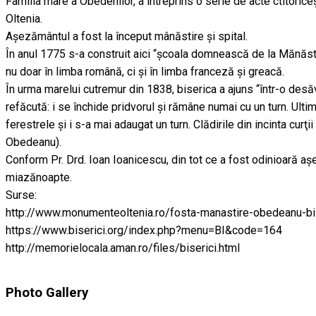
Familia mare a Obedenilor, a întreprins o serie de acte ctitoriceşt
Oltenia.
Aşezământul a fost la început mânăstire şi spital.
În anul 1775 s-a construit aici “şcoala domnească de la Mănăs
nu doar în limba română, ci şi în limba franceză şi greacă.
În urma marelui cutremur din 1838, biserica a ajuns “într-o des
refăcută: i se închide pridvorul şi rămâne numai cu un turn. Ulti
ferestrele şi i s-a mai adaugat un turn. Clădirile din incinta cur
Obedeanu).
Conform Pr. Drd. Ioan Ioanicescu, din tot ce a fost odinioară a
miazănoapte.
Surse:
http://www.monumenteoltenia.ro/fosta-manastire-obedeanu-bis
https://www.biserici.org/index.php?menu=BI&code=164
http://memorielocala.aman.ro/files/biserici.html
Photo Gallery