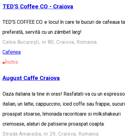
TED'S Coffee CO - Craiova
TED’S COFFEE CO. e locul în care te bucuri de cafeaua ta
preferată, servită cu un zâmbet larg!
Calea București, nr 80, Craiova, Romania
Cafenea
Închis
August Caffe Craiova
Oaza italiana la tine in oras! Rasfatati-va cu un espresso
italian, un latte, cappuccino, iced coffe sau frappe, sucuri
proaspat stoarse, limonada racoritoare si milkshakeuri
cremoase, alaturi de patiserie proaspat coapta.
Strada Amaradia, nr 29, Craiova, Romania