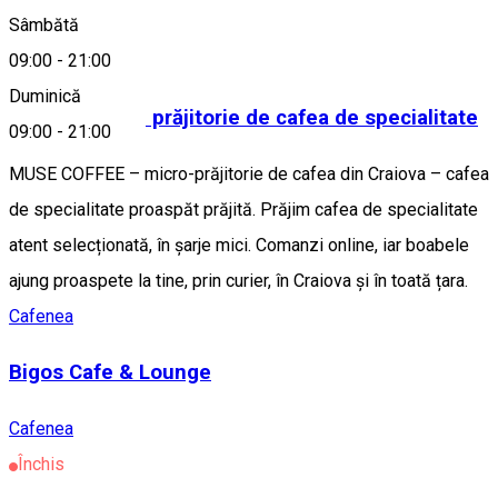
Alte sugestii
Sâmbătă
Cafenea
09:00
-
21:00
Duminică
Muse Coffee - prăjitorie de cafea de specialitate
09:00
-
21:00
MUSE COFFEE – micro-prăjitorie de cafea din Craiova – cafea
de specialitate proaspăt prăjită. Prăjim cafea de specialitate
atent selecționată, în șarje mici. Comanzi online, iar boabele
ajung proaspete la tine, prin curier, în Craiova și în toată țara.
Cafenea
Bigos Cafe & Lounge
Cafenea
Închis