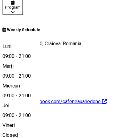
Program
Weekly Schedule
Calea București 80, Craiova, România
Luni
09:00
-
21:00
Marți
Hartă
09:00
-
21:00
Miercuri
09:00
-
21:00
https://www.facebook.com/cafeneauahedone
Joi
09:00
-
21:00
Despre
Vineri
Closed