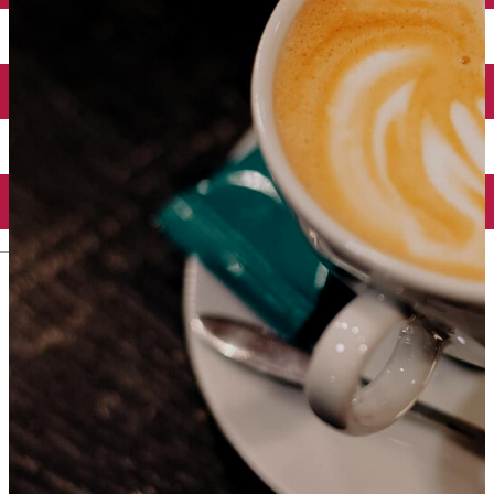
Închirieri auto
Închirieri biciclete
Taxi
Încărcare vehicule electrice
English