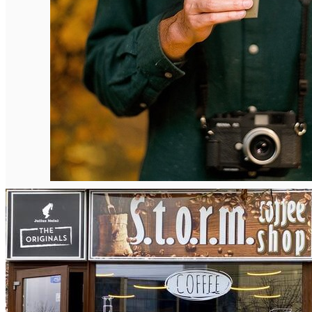
Închirieri auto
Închirieri biciclete
Taxi
Încărcare vehicule electrice
English