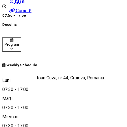
Copied!
07:30 - 17:00
Deschis
Program
Weekly Schedule
Strada Alexandru Ioan Cuza, nr 44, Craiova, Romania
Luni
07:30
-
17:00
Marți
Hartă
07:30
-
17:00
Miercuri
07:30
-
17:00