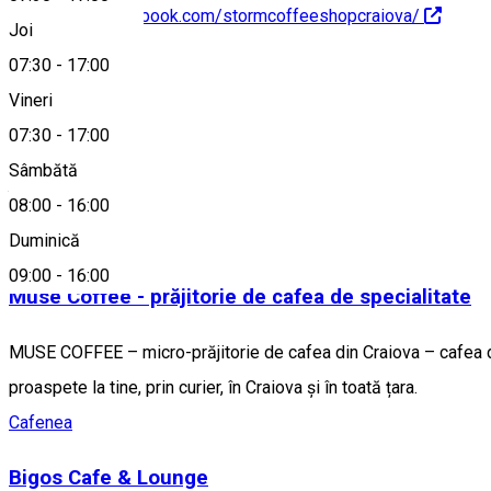
https://www.facebook.com/stormcoffeeshopcraiova/
Joi
07:30
-
17:00
Despre
Vineri
Cafenea
07:30
-
17:00
Sâmbătă
Alte sugestii
08:00
-
16:00
Cafenea
Duminică
09:00
-
16:00
Muse Coffee - prăjitorie de cafea de specialitate
MUSE COFFEE – micro-prăjitorie de cafea din Craiova – cafea de 
proaspete la tine, prin curier, în Craiova și în toată țara.
Cafenea
Bigos Cafe & Lounge