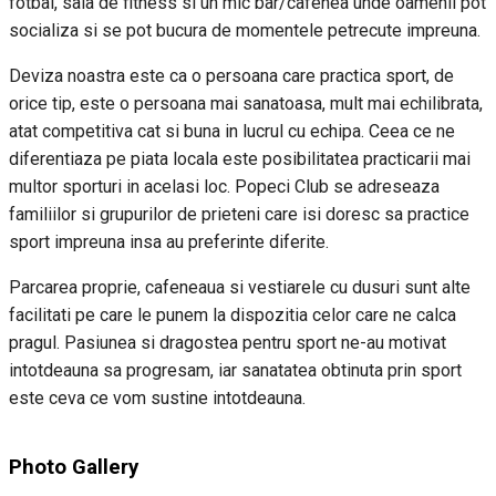
fotbal, sala de fitness si un mic bar/cafenea unde oamenii pot
socializa si se pot bucura de momentele petrecute impreuna.
Deviza noastra este ca o persoana care practica sport, de
orice tip, este o persoana mai sanatoasa, mult mai echilibrata,
atat competitiva cat si buna in lucrul cu echipa. Ceea ce ne
diferentiaza pe piata locala este posibilitatea practicarii mai
multor sporturi in acelasi loc. Popeci Club se adreseaza
familiilor si grupurilor de prieteni care isi doresc sa practice
sport impreuna insa au preferinte diferite.
Parcarea proprie, cafeneaua si vestiarele cu dusuri sunt alte
facilitati pe care le punem la dispozitia celor care ne calca
pragul. Pasiunea si dragostea pentru sport ne-au motivat
intotdeauna sa progresam, iar sanatatea obtinuta prin sport
este ceva ce vom sustine intotdeauna.
Photo Gallery