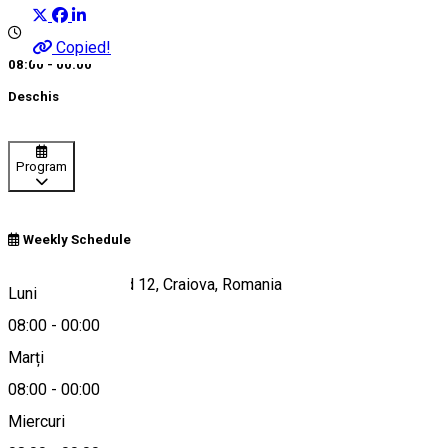
Copied!
08:00 - 00:00
Deschis
Program
Weekly Schedule
Strada Henry Ford 12, Craiova, Romania
Luni
08:00
-
00:00
Marți
Hartă
08:00
-
00:00
Miercuri