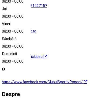
08:00
-
00:00
0745363223
•
0351427157
Joi
08:00
-
00:00
Vineri
office@popeciclub.ro
08:00
-
00:00
Sâmbătă
08:00
-
00:00
Duminică
http://www.popeciclub.ro
08:00
-
00:00
https://www.facebook.com/ClubulSportivPopeci/
Despre