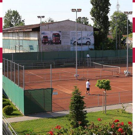
Închirieri auto
Închirieri biciclete
Taxi
Încărcare vehicule electrice
English