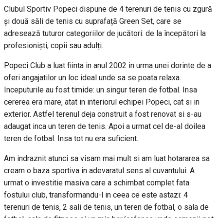
Clubul Sportiv Popeci dispune de 4 terenuri de tenis cu zgură
și două săli de tenis cu suprafață Green Set, care se
adresează tuturor categoriilor de jucători: de la începători la
profesioniști, copii sau adulți.
Popeci Club a luat fiinta in anul 2002 in urma unei dorinte de a
oferi angajatilor un loc ideal unde sa se poata relaxa.
Inceputurile au fost timide: un singur teren de fotbal. Insa
cererea era mare, atat in interiorul echipei Popeci, cat si in
exterior. Astfel terenul deja construit a fost renovat si s-au
adaugat inca un teren de tenis. Apoi a urmat cel de-al doilea
teren de fotbal. Insa tot nu era suficient.
Am indraznit atunci sa visam mai mult si am luat hotararea sa
cream o baza sportiva in adevaratul sens al cuvantului. A
urmat o investitie masiva care a schimbat complet fata
fostului club, transformandu-l in ceea ce este astazi: 4
terenuri de tenis, 2 sali de tenis, un teren de fotbal, o sala de