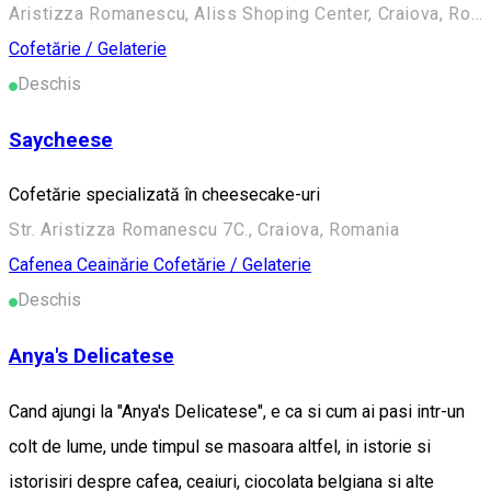
Aristizza Romanescu, Aliss Shoping Center, Craiova, Romania, 200225
Cofetărie / Gelaterie
Deschis
Saycheese
Cofetărie specializată în cheesecake-uri
Str. Aristizza Romanescu 7C., Craiova, Romania
Cafenea
Ceainărie
Cofetărie / Gelaterie
Deschis
Anya's Delicatese
Cand ajungi la "Anya's Delicatese", e ca si cum ai pasi intr-un
colt de lume, unde timpul se masoara altfel, in istorie si
istorisiri despre cafea, ceaiuri, ciocolata belgiana si alte