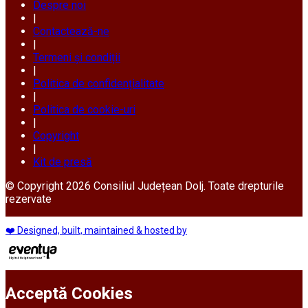
Despre noi
|
Contactează-ne
|
Termeni și condiții
|
Politica de confidențialitate
|
Politica de cookie-uri
|
Copyright
|
Kit de presă
© Copyright 2026 Consiliul Județean Dolj. Toate drepturile
rezervate
❤️ Designed, built, maintained & hosted by
Acceptă Cookies