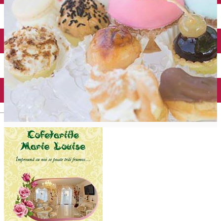
Închirieri auto
Închirieri biciclete
Taxi
Încărcare vehicule electrice
English