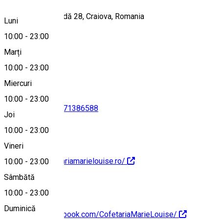
Strada Șerban Vodă 28, Craiova, Romania
Luni
10:00
-
23:00
Marți
Hartă
10:00
-
23:00
Miercuri
10:00
-
23:00
0769920410
•
0371386588
Joi
10:00
-
23:00
Vineri
http://www.cofetariamarielouise.ro/
10:00
-
23:00
Sâmbătă
10:00
-
23:00
Duminică
https://www.facebook.com/CofetariaMarieLouise/