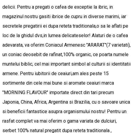
delicii. Pentru a pregati o cafea de exceptie la ibric, in
magazinul nostru gasiti ibrice de cupru in diverse marimi, iar
secretele pregatirii ei dupa reteta traditionala,o sa le aflati pe
loc de la ghidul dvs,in lumea delicateselor! Alaturi de o cafea
adevarata, va oferim Coniacul Armenesc "ARARAT"(7 varietati),
un coniac deosebit de rafinat,100% organic, ce poarta numele
muntelui biblic, cel mai important simbol al culturii si identitatii
armene. Pentru iubitorii de ceaiuri,am ales peste 15
sortimente din cele mai bune si aromate ceaiuri marca
"MORNING FLAVOUR" importate direct din tari precum
Japonia, China, Africa, Argentina si Brazilia, cu o savoare unica
si beneficii fantastice asupra organismului nostru! Pentru un
rasfat complet va mai oferim o gama variata de dulciuri,
serbet 100% natural pregatit dupa reteta traditionala ,