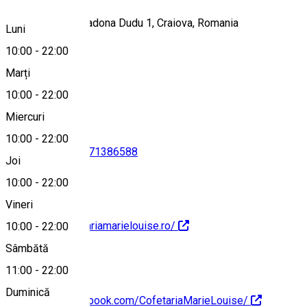
B1-3-5, Strada Madona Dudu 1, Craiova, Romania
Luni
10:00
-
22:00
Marți
Hartă
10:00
-
22:00
Miercuri
10:00
-
22:00
0769920410
•
0371386588
Joi
10:00
-
22:00
Vineri
http://www.cofetariamarielouise.ro/
10:00
-
22:00
Sâmbătă
11:00
-
22:00
Duminică
https://www.facebook.com/CofetariaMarieLouise/