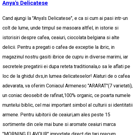
Anya's Delicatese
Cand ajungi la "Anya's Delicatese", e ca si cum ai pasi intr-un
colt de lume, unde timpul se masoara altfel, in istorie si
istorisiri despre cafea, ceaiuri, ciocolata belgiana si alte
delicii. Pentru a pregati o cafea de exceptie la ibric, in
magazinul nostru gasiti ibrice de cupru in diverse marimi, iar
secretele pregatirii ei dupa reteta traditionala,o sa le aflati pe
loc de la ghidul dvs,in lumea delicateselor! Alaturi de o cafea
adevarata, va oferim Coniacul Armenesc "ARARAT"(7 varietati),
un coniac deosebit de rafinat,100% organic, ce poarta numele
muntelui biblic, cel mai important simbol al culturii si identitatii
armene. Pentru iubitorii de ceaiuri,am ales peste 15
sortimente din cele mai bune si aromate ceaiuri marca
"MORNING FLAVOUR" importate direct din tari precum