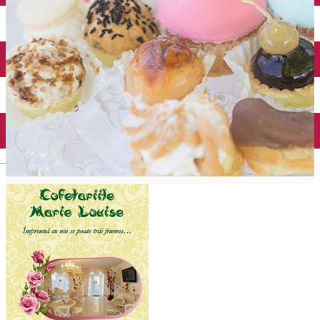
Închirieri auto
Închirieri biciclete
Taxi
Încărcare vehicule electrice
English