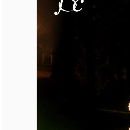
Închirieri auto
Închirieri biciclete
Taxi
Încărcare vehicule electrice
English