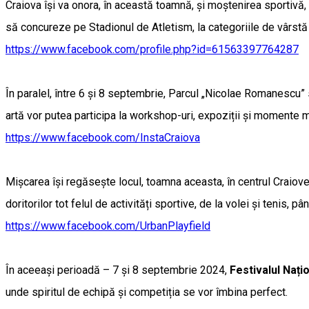
Craiova își va onora, în această toamnă, și moștenirea sportivă,
să concureze pe Stadionul de Atletism, la categoriile de vârstă
https://www.facebook.com/profile.php?id=61563397764287
În paralel, între 6 și 8 septembrie, Parcul „Nicolae Romanescu” s
artă vor putea participa la workshop-uri, expoziții și momente 
https://www.facebook.com/InstaCraiova
Mișcarea își regăsește locul, toamna aceasta, în centrul Craiov
doritorilor tot felul de activități sportive, de la volei și tenis, 
https://www.facebook.com/UrbanPlayfield
În aceeași perioadă – 7 și 8 septembrie 2024,
Festivalul Nați
unde spiritul de echipă și competiția se vor îmbina perfect.