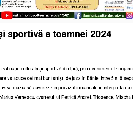
 și sportivă a toamnei 2024
estinație culturală și sportivă din țară, prin evenimentele orga
care va aduce cei mai buni artiști de jazz în Bănie, între 5 și 8 se
 avea ocazia să savureze improvizații muzicale în interpretarea
o Marius Vernescu, cvartetul lui Petrică Andrei, Triosence, Mis