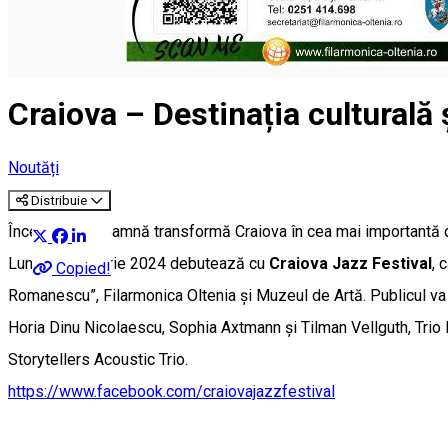
Craiova – Destinația culturală
Noutăți
Distribuie
Începutul de toamnă transformă Craiova în cea mai importantă d
Luna septembrie 2024 debutează cu
Craiova Jazz Festival
, 
Copied!
Romanescu”, Filarmonica Oltenia și Muzeul de Artă. Publicul va
Horia Dinu Nicolaescu, Sophia Axtmann și Tilman Vellguth, Tri
Storytellers Acoustic Trio.
https://www.facebook.com/craiovajazzfestival