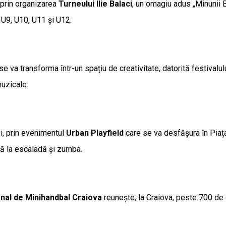
 prin organizarea
Turneului Ilie Balaci
, un omagiu adus „Minunii B
 U9, U10, U11 și U12.
e va transforma într-un spațiu de creativitate, datorită festivalul
muzicale.
ei, prin evenimentul
Urban Playfield
care se va desfășura în Piața
până la escaladă și zumba.
onal de Minihandbal Craiova
reunește, la Craiova, peste 700 de c