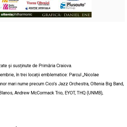
nizate și susținute de Primăria Craiova.
ptembrie, în trei locații emblematice: Parcul „Nicolae
 unor mari nume precum Cico’s Jazz Orchestra, Oltenia Big Band,
cha Blanos, Andrew McCormack Trio, EYOT, THQ (UNMB),