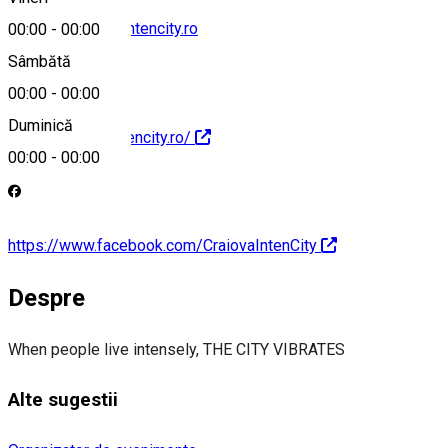
contact@craiovaintencity.ro
00:00
-
00:00
Sâmbătă
00:00
-
00:00
Duminică
https://craiovaintencity.ro/
00:00
-
00:00
https://www.facebook.com/CraiovaIntenCity
Despre
When people live intensely, THE CITY VIBRATES
Alte sugestii