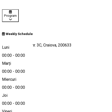
Program
Weekly Schedule
Strada Popoveni nr. 3C, Craiova, 200633
Luni
00:00
-
00:00
Marți
Hartă
00:00
-
00:00
Miercuri
00:00
-
00:00
0351 405 496
Joi
00:00
-
00:00
Vineri