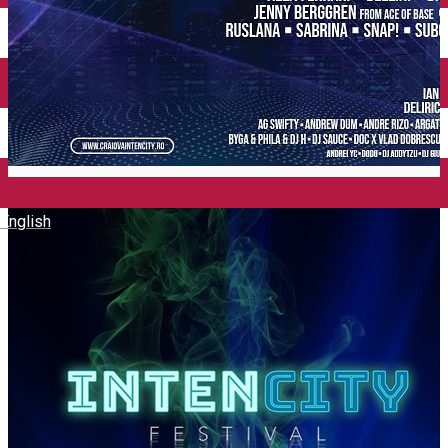
Închirieri auto
Închirieri biciclete
Taxi
Încărcare vehicule electrice
English