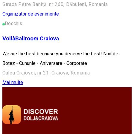
Strada Petre Baniță, nr 260, Dăbuleni, Romania
Organizator de evenimente
Deschis
VoilàBallroom Craiova
We are the best because you deserve the best! Nuntă -
Botez - Cununie - Aniversare - Corporate
Calea Craiovei, nr 21, Craiova, Romania
Mai multe