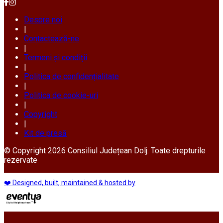
Despre noi
|
Contactează-ne
|
Termeni și condiții
|
Politica de confidențialitate
|
Politica de cookie-uri
|
Copyright
|
Kit de presă
© Copyright 2026 Consiliul Județean Dolj. Toate drepturile
rezervate
❤️ Designed, built, maintained & hosted by