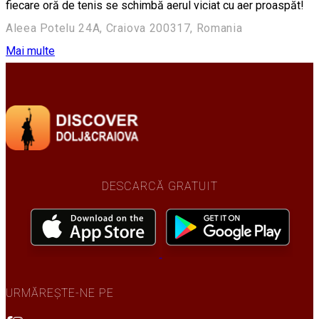
fiecare oră de tenis se schimbă aerul viciat cu aer proaspăt!
Aleea Potelu 24A, Craiova 200317, Romania
Mai multe
DESCARCĂ GRATUIT
URMĂREȘTE-NE PE