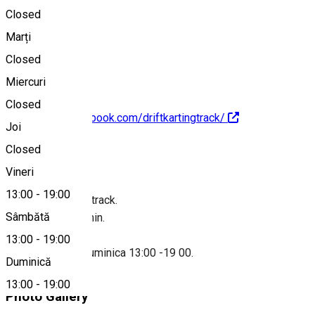
Closed
Marți
Hartă
Closed
Miercuri
Closed
https://www.facebook.com/driftkartingtrack/
Joi
Closed
Despre
Vineri
13:00
-
19:00
Drift Karting race track.
Sâmbătă
Pret 20 RON/10min.
Program :
13:00
-
19:00
Vineri,Sambata,Duminica 13:00 -19 00.
Duminică
13:00
-
19:00
Photo Gallery