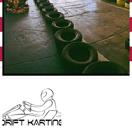
Închirieri auto
Închirieri biciclete
Taxi
Încărcare vehicule electrice
English