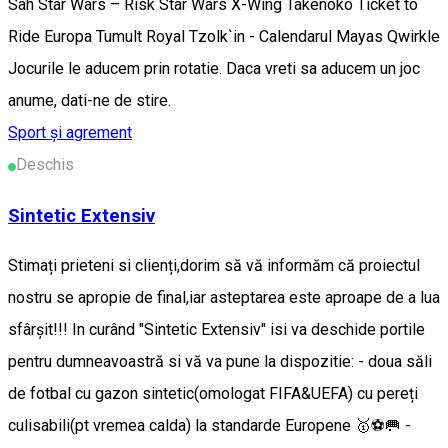
Sah Star Wars – Risk Star Wars X-Wing Takenoko Ticket to
Ride Europa Tumult Royal Tzolk`in - Calendarul Mayas Qwirkle
Jocurile le aducem prin rotatie. Daca vreti sa aducem un joc
anume, dati-ne de stire.
Sport și agrement
Deschis
Sintetic Extensiv
Stimați prieteni si clienți,dorim să vă informăm că proiectul
nostru se apropie de final,iar asteptarea este aproape de a lua
sfârșit!!! In curând "Sintetic Extensiv" isi va deschide portile
pentru dumneavoastră si vă va pune la dispozitie: - doua săli
de fotbal cu gazon sintetic(omologat FIFA&UEFA) cu pereți
culisabili(pt vremea calda) la standarde Europene 🥇⚽️🥅 -