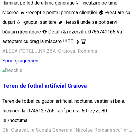
iluminat pe led de ultima generatie💡 -incalzire pe timp
răcoros 🔥 -receptie pentru primirea clienților 🏠 -vestiare cu
dușuri 🚿 -grupuri sanitare 🚽 -terasă unde se pot servi
băuturi răcoritoare 🍻 Detalii & rezervări: 0766741165 Va
asteptam cu drag la miscare !!!🏃‍♂️ 🥇 🏆
ALEEA POTELU,NR.26A, Craiova, Romania
Sport și agrement
Deschis
Teren de fotbal artificial Craiova
Teren de fotbal cu gazon artificial, nocturna, vestiar si baie.
Inchirieri la: 0745127266 Tarif pe ora: 60 lei/zi, 80
lei/nocturna.
Str. Caracal, la Scoala Generala "Nicolae Romanescu" nr. 29, Craiova, Romania