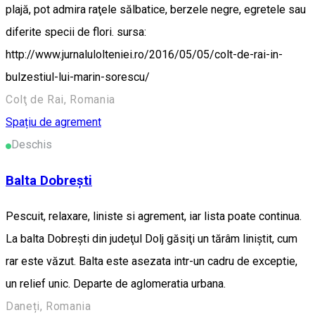
plajă, pot admira raţele sălbatice, berzele negre, egretele sau
diferite specii de flori. sursa:
http://www.jurnalulolteniei.ro/2016/05/05/colt-de-rai-in-
bulzestiul-lui-marin-sorescu/
Colţ de Rai, Romania
Spațiu de agrement
Deschis
Balta Dobrești
Pescuit, relaxare, liniste si agrement, iar lista poate continua.
La balta Dobreşti din judeţul Dolj găsiţi un tărâm liniştit, cum
rar este văzut. Balta este asezata intr-un cadru de exceptie,
un relief unic. Departe de aglomeratia urbana.
Daneți, Romania