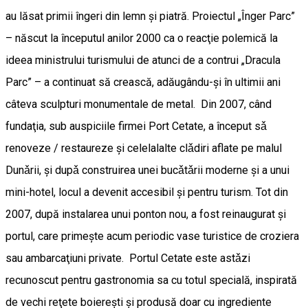
au lăsat primii îngeri din lemn şi piatră. Proiectul „Înger Parc”
– născut la începutul anilor 2000 ca o reacţie polemică la
ideea ministrului turismului de atunci de a contrui „Dracula
Parc” – a continuat să crească, adăugându-şi în ultimii ani
câteva sculpturi monumentale de metal. Din 2007, când
fundaţia, sub auspiciile firmei Port Cetate, a început sǎ
renoveze / restaureze şi celelalalte clǎdiri aflate pe malul
Dunǎrii, şi dupǎ construirea unei bucǎtǎrii moderne şi a unui
mini-hotel, locul a devenit accesibil şi pentru turism. Tot din
2007, după instalarea unui ponton nou, a fost reinaugurat şi
portul, care primeşte acum periodic vase turistice de croziera
sau ambarcaţiuni private. Portul Cetate este astǎzi
recunoscut pentru gastronomia sa cu totul specială, inspirată
de vechi reţete boiereşti şi produsă doar cu ingrediente