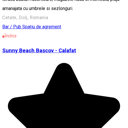
amanajata cu umbrele si sezlonguri.
Cetate, Dolj, Romania
Bar / Pub
Spațiu de agrement
Închis
Sunny Beach Bascov - Calafat