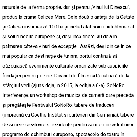
naturale de la ferma proprie, dar şi pentru „Vinul lui Dinescu”,
produs la crama Galicea Mare. Cele douǎ plantaţii de la Cetate
şi Galicea însumează 100 ha şi includ atât soiuri autohtone cât
şi soiuri nobile europene şi, deşi încă tinere, au deja în
palmares câteva vinuri de excepţie. Astăzi, deşi din ce în ce
mai popular ca destinaţie de turism, portul continuă să
găzduiască evenimente culturale organizate sub auspiciile
fundaţiei pentru poezie: Divanul de film şi artă culinară de la
sfârşitul verii (ajuns deja, în 2015, la ediţia a 6-a), SoNoRo
Interferenţe, un workshop de muzică de cameră care precedă
şi pregăteşte Festivalul SoNoRo, tabere de traduceri
(împreună cu Goethe Institut şi parteneri din Germania), tabere
de scriere creatoare şi rezidenţe pentru scriitori în cadrul unor
programe de schimburi europene, spectacole de teatru în