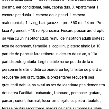
plasma, aer conditionat, baie, cabina dus. 3. Apartament 1
camera pat dublu, 1 camera doua paturi, 1 camera
matrimoniala, 1 living, baie jacuzzi - pret 350 ron 24 ore Pret
taxa Agrement – 10 ron/persoana. Fiecare pescar are dreptul
sa vina cu un insotitor adult, restul de insotitori adulti platesc
taxa de agrement, femeiile si copiii nu platesc nimic La 10
partide de pescuit fara retinere in decurs de un an, a 11a
partida este gratuita. Legitimatiile nu se pot da de la o
persoana la alta, o data cu pierderea legitimaitei se pierd si
reducerile sau gratuitatile, la prezentarea reducerii sau
gratuitatii trebuie sa aveti un act de identitate pt a demonstra
detinerea Facilitati : cabanute , foisoare , pontoane ,gratare,
parcari, curent, iluminat, locuri amenajate cu piatra , toalete ,
terasa bauturi racoritoare, magazine nada si momeala, plaja