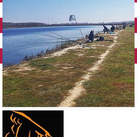
Închirieri auto
Închirieri biciclete
Taxi
Încărcare vehicule electrice
English