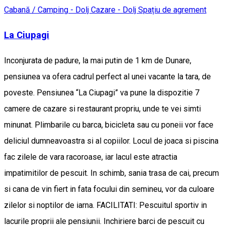
Cabană / Camping - Dolj
Cazare - Dolj
Spațiu de agrement
La Ciupagi
Inconjurata de padure, la mai putin de 1 km de Dunare,
pensiunea va ofera cadrul perfect al unei vacante la tara, de
poveste. Pensiunea “La Ciupagi” va pune la dispozitie 7
camere de cazare si restaurant propriu, unde te vei simti
minunat. Plimbarile cu barca, bicicleta sau cu poneii vor face
deliciul dumneavoastra si al copiilor. Locul de joaca si piscina
fac zilele de vara racoroase, iar lacul este atractia
impatimitilor de pescuit. In schimb, sania trasa de cai, precum
si cana de vin fiert in fata focului din semineu, vor da culoare
zilelor si noptilor de iarna. FACILITATI: Pescuitul sportiv in
lacurile proprii ale pensiunii. Inchiriere barci de pescuit cu