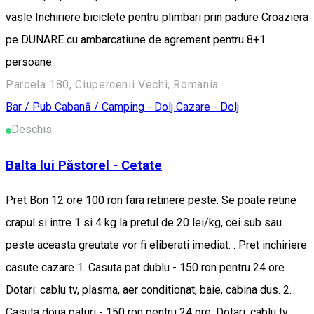
vasle Inchiriere biciclete pentru plimbari prin padure Croaziera
pe DUNARE cu ambarcatiune de agrement pentru 8+1
persoane.
Parcela 180, Ciupercenii Vechi, Romania
Bar / Pub
Cabană / Camping - Dolj
Cazare - Dolj
Deschis
Balta lui Păstorel - Cetate
Pret Bon 12 ore 100 ron fara retinere peste. Se poate retine
crapul si intre 1 si 4 kg la pretul de 20 lei/kg, cei sub sau
peste aceasta greutate vor fi eliberati imediat. . Pret inchiriere
casute cazare 1. Casuta pat dublu - 150 ron pentru 24 ore.
Dotari: cablu tv, plasma, aer conditionat, baie, cabina dus. 2.
Casuta doua paturi - 150 ron pentru 24 ore. Dotari: cablu tv,