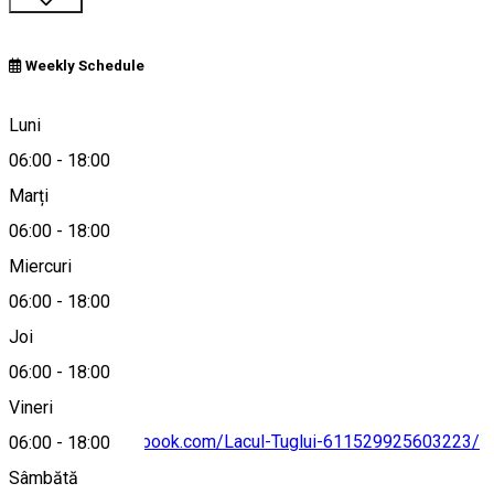
Weekly Schedule
Țuglui, Romania
Luni
06:00
-
18:00
Marți
Hartă
06:00
-
18:00
Miercuri
06:00
-
18:00
0765242150
Joi
06:00
-
18:00
Vineri
https://www.facebook.com/Lacul-Tuglui-611529925603223/
06:00
-
18:00
Sâmbătă