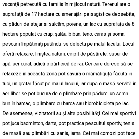
vacanţă petrecută cu familia în mijlocul naturii. Terenul are o
suprafaţă de 17 hectare cu amenajări peisagistice deosebite,
cu păduri de stejar şi salcâm, poiene, un lac cu suprafaţa de 8
hectare populat cu crap, şalău, biban, teno, caras şi somn,
pescarii împătimiţi putându-se delecta pe malul lacului. Locul
oferă relaxare, liniştea naturii, ciripit de păsărele, susur de
apă, aer curat, adică o părticică de rai. Cei care doresc să se
relaxeze în această zonă pot savura o mămăliguţă făcută în
tuci, un grătar făcut pe malul lacului, iar după o masă servită în
aer liber se pot bucura de o plimbare prin pădure, un somn
bun în hamac, o plimbare cu barca sau hidrobicicleta pe lac.
De asemenea, vizitatorii au şi alte posibilităţi. Cei mai sportivi
pot juca badminton, darts, pot practica pescuitul sportiv, tenis
de masă sau plimbări cu sania, iarna. Cei mai comozi pot face