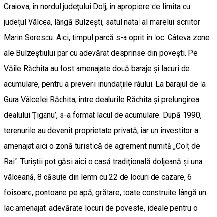
Craiova, în nordul judeţului Dolj, în apropiere de limita cu
judeţul Vâlcea, lângă Bulzeşti, satul natal al marelui scriitor
Marin Sorescu. Aici, timpul parcă s-a oprit în loc. Câteva zone
ale Bulzeştiului par cu adevărat desprinse din poveşti. Pe
Văile Răchita au fost amenajate două baraje şi lacuri de
acumulare, pentru a preveni inundaţiile râului. La barajul de la
Gura Vâlcelei Răchita, între dealurile Răchita şi prelungirea
dealului Ţiganu’, s-a format lacul de acumulare. După 1990,
terenurile au devenit proprietate privată, iar un investitor a
amenajat aici o zonă turistică de agrement numită „Colţ de
Rai“. Turiştii pot găsi aici o casă tradiţională doljeană şi una
vâlceană, 8 căsuţe din lemn cu 22 de locuri de cazare, 6
foişoare, pontoane pe apă, grătare, toate construite lângă un
lac amenajat, adevărate locuri de poveste, ideale pentru o