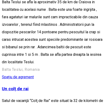
Balta Teslui se afla la aproximativ 35 de km de Craiova in
localitatea cu acelasi nume . Balta este una foarte ingrijita ,
fara agataturi iar malurile sunt cam impracticabile din cauza
izvoarelor , terenul fiind mlastinos . Administratorii pun la
dispozitie pescarilor 14 pontoane pentru pescuitul la crap si
caras intrucat acestea sunt speciile predominante iar rosioara
si bibanul se prin rar . Adancimea baltii de pescuit este
cuprinsa intre 1 si 5 m . Balta se afla partea dreapta la iesirea
din localitate Teslui.
Balta Teslui, Romania
Spațiu de agrement
Un colț de rai
Satul de vacanţă “Colţ de Rai” este situat la 32 de kilometri de