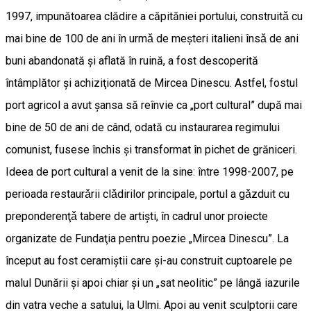
1997, impunătoarea clădire a căpităniei portului, construitǎ cu
mai bine de 100 de ani în urmǎ de meşteri italieni însǎ de ani
buni abandonată şi aflată în ruină, a fost descoperită
întâmplător şi achiziţionată de Mircea Dinescu. Astfel, fostul
port agricol a avut şansa să reînvie ca „port cultural” după mai
bine de 50 de ani de când, odată cu instaurarea regimului
comunist, fusese închis şi transformat în pichet de grăniceri.
Ideea de port cultural a venit de la sine: între 1998-2007, pe
perioada restaurǎrii clǎdirilor principale, portul a gǎzduit cu
preponderenţǎ tabere de artişti, în cadrul unor proiecte
organizate de Fundaţia pentru poezie „Mircea Dinescu”. La
început au fost ceramiştii care şi-au construit cuptoarele pe
malul Dunării şi apoi chiar şi un „sat neolitic” pe lângă iazurile
din vatra veche a satului, la Ulmi. Apoi au venit sculptorii care