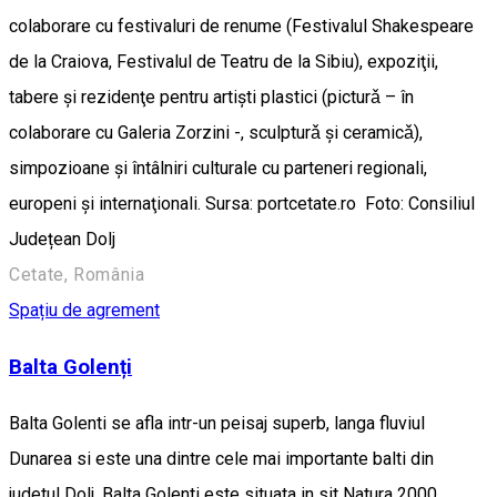
colaborare cu festivaluri de renume (Festivalul Shakespeare
de la Craiova, Festivalul de Teatru de la Sibiu), expoziţii,
tabere şi rezidenţe pentru artişti plastici (picturǎ – în
colaborare cu Galeria Zorzini -, sculpturǎ şi ceramicǎ),
simpozioane şi întâlniri culturale cu parteneri regionali,
europeni şi internaţionali. Sursa: portcetate.ro Foto: Consiliul
Județean Dolj
Cetate, România
Spațiu de agrement
Balta Golenți
Balta Golenti se afla intr-un peisaj superb, langa fluviul
Dunarea si este una dintre cele mai importante balti din
judetul Dolj. Balta Golenti este situata in sit Natura 2000,