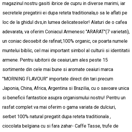
magazinul nostru gasiti ibrice de cupru in diverse marimi, iar
secretele pregatirii ei dupa reteta traditionala,o sa le aflati pe
loc de la ghidul dvs,in lumea delicateselor! Alaturi de o cafea
adevarata, va oferim Coniacul Armenesc "ARARAT"(7 varietati),
un coniac deosebit de rafinat,100% organic, ce poarta numele
muntelui biblic, cel mai important simbol al culturii si identitatii
armene. Pentru iubitorii de ceaiuri,am ales peste 15
sortimente din cele mai bune si aromate ceaiuri marca
"MORNING FLAVOUR" importate direct din tari precum
Japonia, China, Africa, Argentina si Brazilia, cu o savoare unica
si beneficii fantastice asupra organismului nostru! Pentru un
rasfat complet va mai oferim o gama variata de dulciuri,
serbet 100% natural pregatit dupa reteta traditionala ,
ciocolata belgiana cu si fara zahar- Caffe Tasse, trufe de