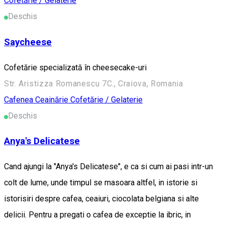
Cofetărie / Gelaterie
Deschis
Saycheese
Cofetărie specializată în cheesecake-uri
Str. Aristizza Romanescu 7C., Craiova, Romania
Cafenea
Ceainărie
Cofetărie / Gelaterie
Deschis
Anya's Delicatese
Cand ajungi la "Anya's Delicatese", e ca si cum ai pasi intr-un
colt de lume, unde timpul se masoara altfel, in istorie si
istorisiri despre cafea, ceaiuri, ciocolata belgiana si alte
delicii. Pentru a pregati o cafea de exceptie la ibric, in