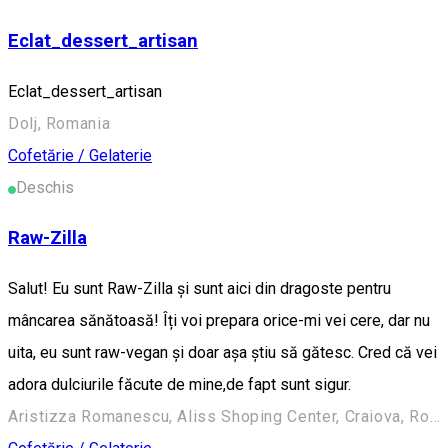
Eclat_dessert_artisan
Eclat_dessert_artisan
Dolj, Romania
Cofetărie / Gelaterie
Deschis
Raw-Zilla
Salut! Eu sunt Raw-Zilla și sunt aici din dragoste pentru
mâncarea sănătoasă! Îți voi prepara orice-mi vei cere, dar nu
uita, eu sunt raw-vegan și doar așa știu să gătesc. Cred că vei
adora dulciurile făcute de mine,de fapt sunt sigur.
Aristizza Romanescu, Aliss Shoping Center, Craiova, Romania, 200225