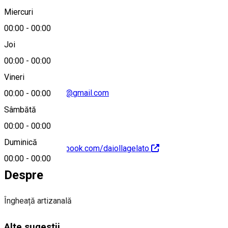
Miercuri
00:00
-
00:00
0763 310 202
Joi
00:00
-
00:00
Vineri
office.exclusivice@gmail.com
00:00
-
00:00
Sâmbătă
00:00
-
00:00
Duminică
https://www.facebook.com/daiollagelato
00:00
-
00:00
Despre
Îngheață artizanală
Alte sugestii