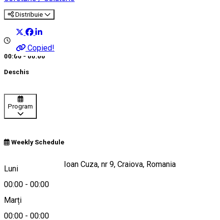
Distribuie
Copied!
00:00 - 00:00
Deschis
Program
Weekly Schedule
Strada Alexandru Ioan Cuza, nr 9, Craiova, Romania
Luni
00:00
-
00:00
Marți
Hartă
00:00
-
00:00