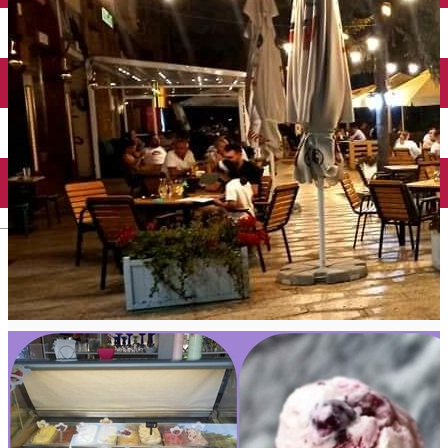
Închirieri auto
Închirieri biciclete
Taxi
Încărcare vehicule electrice
English