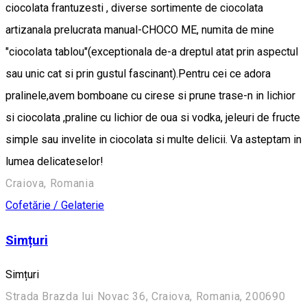
ciocolata frantuzesti , diverse sortimente de ciocolata
artizanala prelucrata manual-CHOCO ME, numita de mine
"ciocolata tablou"(exceptionala de-a dreptul atat prin aspectul
sau unic cat si prin gustul fascinant).Pentru cei ce adora
pralinele,avem bomboane cu cirese si prune trase-n in lichior
si ciocolata ,praline cu lichior de oua si vodka, jeleuri de fructe
simple sau invelite in ciocolata si multe delicii. Va asteptam in
lumea delicateselor!
Craiova, Romania
Cofetărie / Gelaterie
Simțuri
Simțuri
Strada Brazda lui Novac 36, Craiova, Romania, 200690